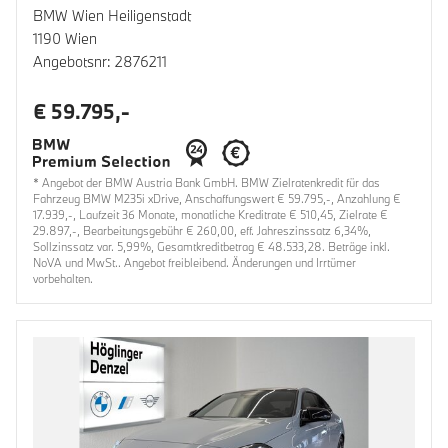
BMW Wien Heiligenstadt
1190 Wien
Angebotsnr: 2876211
€ 59.795,-
* Angebot der BMW Austria Bank GmbH. BMW Zielratenkredit für das
Fahrzeug BMW M235i xDrive, Anschaffungswert € 59.795,-, Anzahlung €
17.939,-, Laufzeit 36 Monate, monatliche Kreditrate € 510,45, Zielrate €
29.897,-, Bearbeitungsgebühr € 260,00, eff. Jahreszinssatz 6,34%,
Sollzinssatz var. 5,99%, Gesamtkreditbetrag € 48.533,28. Beträge inkl.
NoVA und MwSt.. Angebot freibleibend. Änderungen und Irrtümer
vorbehalten.