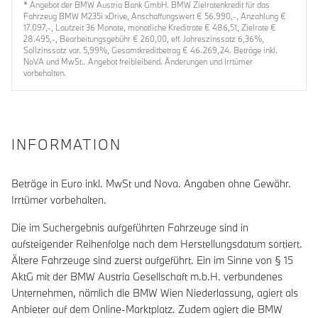
* Angebot der BMW Austria Bank GmbH. BMW Zielratenkredit für das
Fahrzeug BMW M235i xDrive, Anschaffungswert € 56.990,-, Anzahlung €
17.097,-, Laufzeit 36 Monate, monatliche Kreditrate € 486,51, Zielrate €
28.495,-, Bearbeitungsgebühr € 260,00, eff. Jahreszinssatz 6,36%,
Sollzinssatz var. 5,99%, Gesamtkreditbetrag € 46.269,24. Beträge inkl.
NoVA und MwSt.. Angebot freibleibend. Änderungen und Irrtümer
vorbehalten.
INFORMATION
Beträge in Euro inkl. MwSt und Nova. Angaben ohne Gewähr.
Irrtümer vorbehalten.
Die im Suchergebnis aufgeführten Fahrzeuge sind in
aufsteigender Reihenfolge nach dem Herstellungsdatum sortiert.
Ältere Fahrzeuge sind zuerst aufgeführt. Ein im Sinne von § 15
AktG mit der BMW Austria Gesellschaft m.b.H. verbundenes
Unternehmen, nämlich die BMW Wien Niederlassung, agiert als
Anbieter auf dem Online-Marktplatz. Zudem agiert die BMW