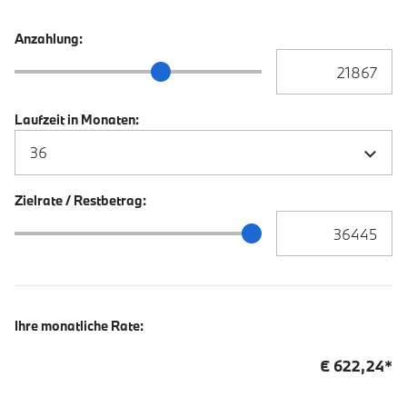
Anzahlung:
Anzahlung Eingabe
Anzahlung Schieberegler
Laufzeit in Monaten:
Zielrate / Restbetrag:
Zielrate / Restbetra
Zielrate / Restbetrag Schieberegler
Ihre monatliche Rate:
€
622,24
*