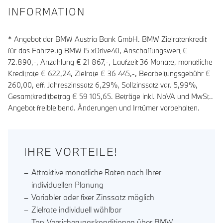
INFORMATION
* Angebot der BMW Austria Bank GmbH. BMW Zielratenkredit
für das Fahrzeug BMW i5 xDrive40, Anschaffungswert €
72.890,-, Anzahlung €
21 867
,-, Laufzeit
36
Monate, monatliche
Kreditrate €
622,24
, Zielrate €
36 445
,-, Bearbeitungsgebühr €
260,00
, eff. Jahreszinssatz
6,29
%, Sollzinssatz var.
5,99
%,
Gesamtkreditbetrag €
59 105,65
. Beträge inkl. NoVA und MwSt..
Angebot freibleibend. Änderungen und Irrtümer vorbehalten.
IHRE VORTEILE!
Attraktive monatliche Raten nach Ihrer
individuellen Planung
Variabler oder fixer Zinssatz möglich
Zielrate individuell wählbar
Top-Versicherungskonditionen über BMW