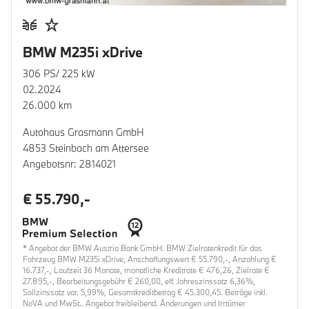
BMW M235i xDrive
306 PS/ 225 kW
02.2024
26.000 km
Autohaus Grasmann GmbH
4853 Steinbach am Attersee
Angebotsnr: 2814021
€ 55.790,-
* Angebot der BMW Austria Bank GmbH. BMW Zielratenkredit für das
Fahrzeug BMW M235i xDrive, Anschaffungswert € 55.790,-, Anzahlung €
16.737,-, Laufzeit 36 Monate, monatliche Kreditrate € 476,26, Zielrate €
27.895,-, Bearbeitungsgebühr € 260,00, eff. Jahreszinssatz 6,36%,
Sollzinssatz var. 5,99%, Gesamtkreditbetrag € 45.300,45. Beträge inkl.
NoVA und MwSt.. Angebot freibleibend. Änderungen und Irrtümer