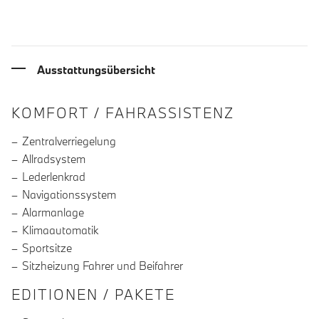
Ausstattungsübersicht
INFORMATIONEN ÜBER DIE AUSSTA
KOMFORT / FAHRASSISTENZ
Zentralverriegelung
Allradsystem
Lederlenkrad
Navigationssystem
Alarmanlage
Klimaautomatik
Sportsitze
Sitzheizung Fahrer und Beifahrer
EDITIONEN / PAKETE