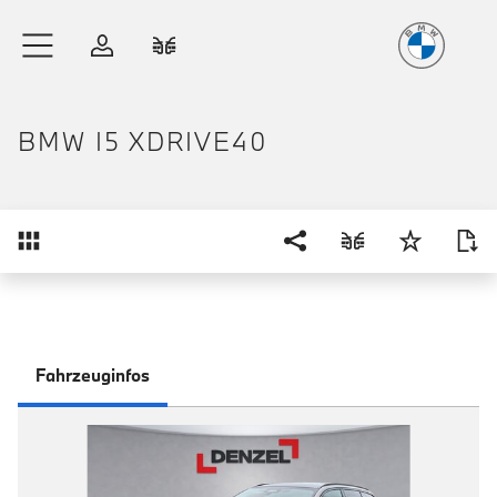
Freude
am Fahren
Zum Hauptinhalt springen
Anmelden
Fahrzeugvergleich
BMW I5 XDRIVE40
Übersicht
Fahrzeuginfos