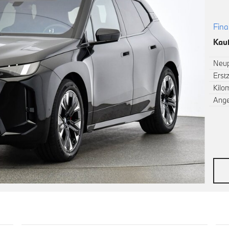
Fina
Kauf
Neup
Erst
Kilo
Ang