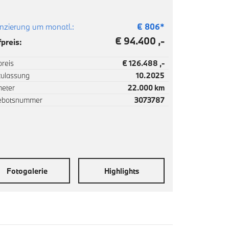
nzierung um monatl.:
€
806
*
€ 94.400 ,-
preis:
reis
€ 126.488 ,-
zulassung
10.2025
meter
22.000 km
ebotsnummer
3073787
Fotogalerie
Highlights