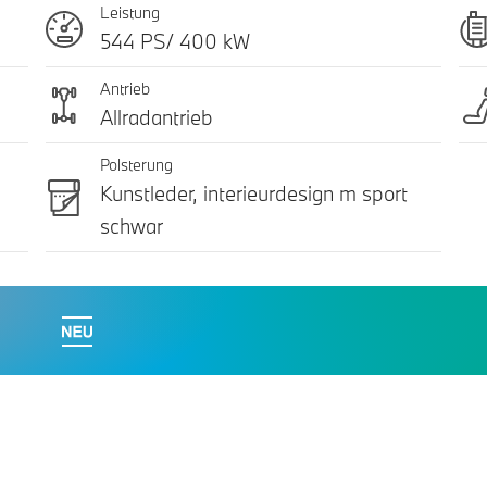
Leistung
544 PS/ 400 kW
Antrieb
Allradantrieb
Polsterung
Kunstleder, interieurdesign m sport
schwar