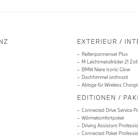
R DIE AUSSTATTUNG
NZ
EXTERIEUR / IN
Reifenpannenset Plus
M Leichtmetallräder 21 Zoll
BMW Niere Iconic Glow
Dachhimmel anthrazit
Ablage für Wireless Chargi
EDITIONEN / PA
Connected Drive Service P
Wärmekomfortpaket
Driving Assistant Professi
Connected Paket Professi