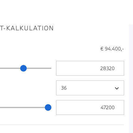
IT-KALKULATION
€ 94.400,-
Anzahlung Eingabe
ng Schieberegler
Zielrate / Restbetrag Eingabe
 / Restbetrag Schieberegler