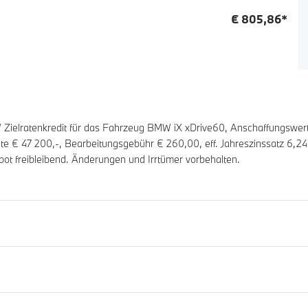
€
805,86
*
ielratenkredit für das Fahrzeug BMW iX xDrive60, Anschaffungswer
rate €
47 200
,-, Bearbeitungsgebühr €
260,00
, eff. Jahreszinssatz
6,24
ot freibleibend. Änderungen und Irrtümer vorbehalten.