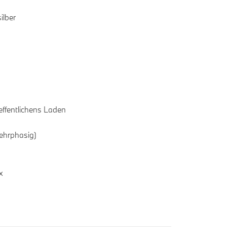
ilber
effentlichens Laden
ehrphasig)
x