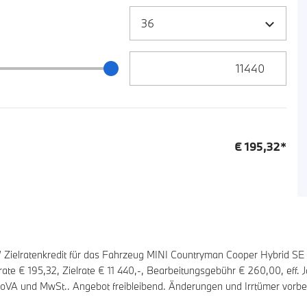
Zielrate / Restbetrag Eingabe
 / Restbetrag Schieberegler
€
195,32
*
ielratenkredit für das Fahrzeug MINI Countryman Cooper Hybrid SE
rate €
195,32
, Zielrate €
11 440
,-, Bearbeitungsgebühr €
260,00
, eff.
 NoVA und MwSt.. Angebot freibleibend. Änderungen und Irrtümer vorbe