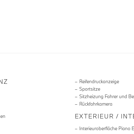
R DIE AUSSTATTUNG
NZ
Reifendruckanzeige
Sportsitze
Sitzheizung Fahrer und Be
Rückfahrkamera
EXTERIEUR / IN
gen
Interieuroberfläche Piano 