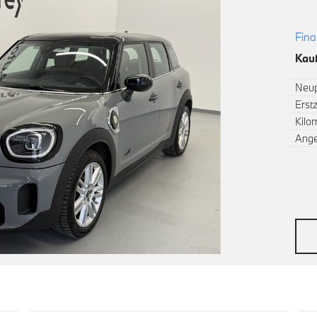
Fina
Kauf
Neup
Erst
Kilo
Ang