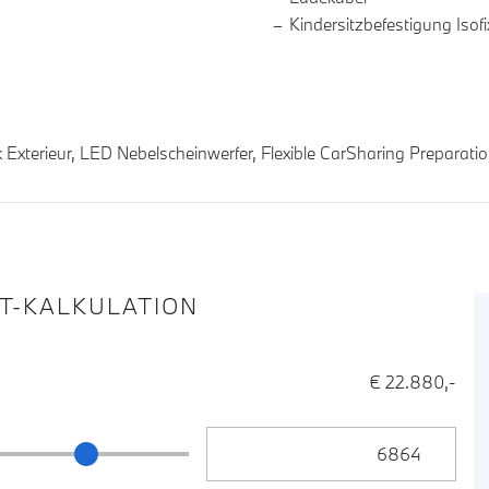
Kindersitzbefestigung Isofi
Exterieur, LED Nebelscheinwerfer, Flexible CarSharing Preparatio
IT-KALKULATION
€ 22.880,-
Anzahlung Eingabe
ng Schieberegler