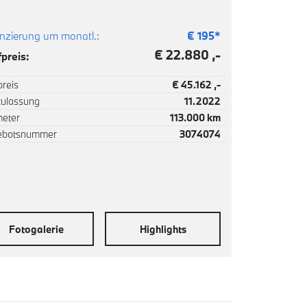
nzierung um monatl.:
€
195
*
€ 22.880 ,-
preis:
reis
€ 45.162 ,-
zulassung
11.2022
meter
113.000 km
ebotsnummer
3074074
Fotogalerie
Highlights