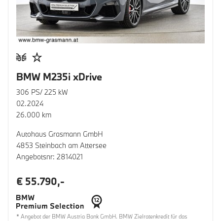
BMW M235i xDrive
306 PS/ 225 kW
02.2024
26.000 km
Autohaus Grasmann GmbH
4853 Steinbach am Attersee
Angebotsnr: 2814021
€ 55.790,-
* Angebot der BMW Austria Bank GmbH. BMW Zielratenkredit für das