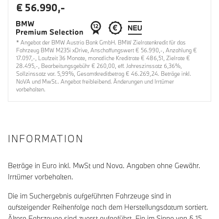
€ 56.990,-
* Angebot der BMW Austria Bank GmbH. BMW Zielratenkredit für das
Fahrzeug BMW M235i xDrive, Anschaffungswert € 56.990,-, Anzahlung €
17.097,-, Laufzeit 36 Monate, monatliche Kreditrate € 486,51, Zielrate €
28.495,-, Bearbeitungsgebühr € 260,00, eff. Jahreszinssatz 6,36%,
Sollzinssatz var. 5,99%, Gesamtkreditbetrag € 46.269,24. Beträge inkl.
NoVA und MwSt.. Angebot freibleibend. Änderungen und Irrtümer
vorbehalten.
INFORMATION
Beträge in Euro inkl. MwSt und Nova. Angaben ohne Gewähr.
Irrtümer vorbehalten.
Die im Suchergebnis aufgeführten Fahrzeuge sind in
aufsteigender Reihenfolge nach dem Herstellungsdatum sortiert.
Ältere Fahrzeuge sind zuerst aufgeführt. Ein im Sinne von § 15