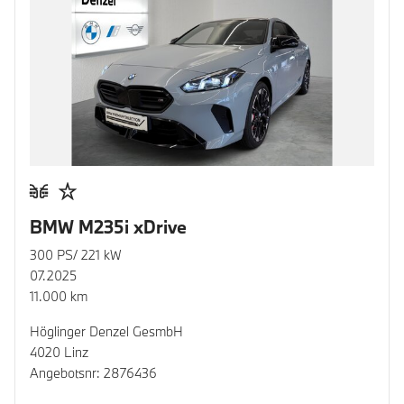
BMW M235i xDrive
300 PS/ 221 kW
07.2025
11.000 km
Höglinger Denzel GesmbH
4020 Linz
Angebotsnr: 2876436