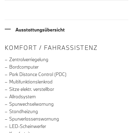
Ausstattungsübersicht
INFORMATIONEN ÜBER DIE AUSSTA
KOMFORT / FAHRASSISTENZ
Zentralverriegelung
Bordcomputer
Park Distance Control (PDC)
Multifunktionslenkrad
Sitze elektr. verstellbar
Allradsystem
Spurwechselwarnung
Standheizung
Spurverlassenswarnung
LED-Scheinwerfer