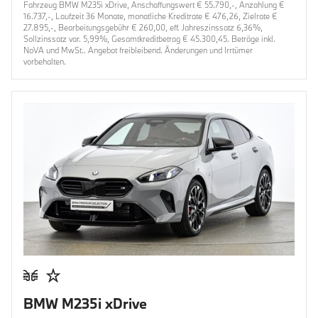
Fahrzeug BMW M235i xDrive, Anschaffungswert € 55.790,-, Anzahlung €
16.737,-, Laufzeit 36 Monate, monatliche Kreditrate € 476,26, Zielrate €
27.895,-, Bearbeitungsgebühr € 260,00, eff. Jahreszinssatz 6,36%,
Sollzinssatz var. 5,99%, Gesamtkreditbetrag € 45.300,45. Beträge inkl.
NoVA und MwSt.. Angebot freibleibend. Änderungen und Irrtümer
vorbehalten.
BMW M235i xDrive