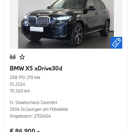
BMW X5 xDrive30d
298 PS/ 219 kW
01.2024
70.500 km
H. Slawitscheck GesmbH
3304 St.Georgen am Ybbsfelde
Angebotsnr: 2702404
€ 86.900,-