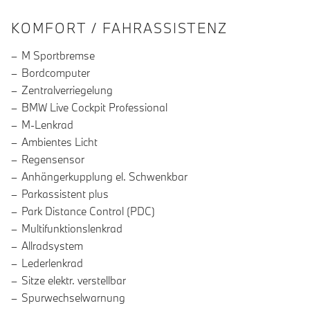
INFORMATIONEN ÜBER DIE AUSSTA
KOMFORT / FAHRASSISTENZ
M Sportbremse
Bordcomputer
Zentralverriegelung
BMW Live Cockpit Professional
M-Lenkrad
Ambientes Licht
Regensensor
Anhängerkupplung el. Schwenkbar
Parkassistent plus
Park Distance Control (PDC)
Multifunktionslenkrad
Allradsystem
Lederlenkrad
Sitze elektr. verstellbar
Spurwechselwarnung