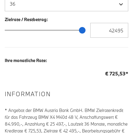
Zielrate / Restbetrag:
Zielrate / Restbetra
Zielrate / Restbetrag Schieberegler
Ihre monatliche Rate:
€
725,53
*
INFORMATION
* Angebot der BMW Austria Bank GmbH. BMW Zielratenkredit
für das Fahrzeug BMW X4 M40d 48 V, Anschaffungswert €
84.990,-, Anzahlung €
25 497
,-, Laufzeit
36
Monate, monatliche
Kreditrate €
725,53
, Zielrate €
42 495
,-, Bearbeitungsgebühr €