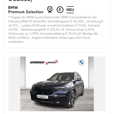
* Angebot der BMW Austria Bank GmbH. BMW Zielratenkredit für das
Fahrzeug BMW X5 xDrive30d, Anschaffungswert € 86.900,-, Anzahlung €
26.070,-, Laufzeit 36 Monate, monatliche Kreditrate € 741,84, Zielrate €
43.450,-, Bearbeitungsgebühr € 260,00, eff. Jahreszinssatz 6,26%,
Sollzinssatz var. 5,99%, Gesamtkreditbetrag € 70.416,22. Beträge inkl.
NoVA und MwSt.. Angebot freibleibend. Änderungen und Irrtümer
vorbehalten.