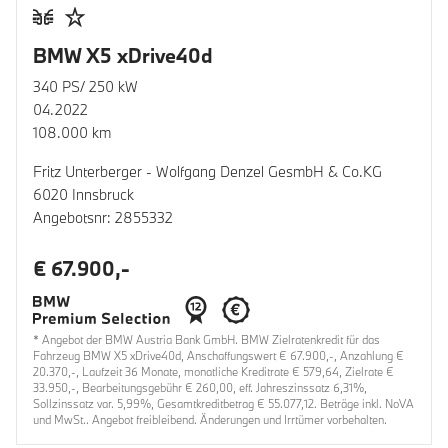
BMW X5 xDrive40d
340 PS/ 250 kW
04.2022
108.000 km
Fritz Unterberger - Wolfgang Denzel GesmbH & Co.KG
6020 Innsbruck
Angebotsnr: 2855332
€ 67.900,-
* Angebot der BMW Austria Bank GmbH. BMW Zielratenkredit für das
Fahrzeug BMW X5 xDrive40d, Anschaffungswert € 67.900,-, Anzahlung €
20.370,-, Laufzeit 36 Monate, monatliche Kreditrate € 579,64, Zielrate €
33.950,-, Bearbeitungsgebühr € 260,00, eff. Jahreszinssatz 6,31%,
Sollzinssatz var. 5,99%, Gesamtkreditbetrag € 55.077,12. Beträge inkl. NoVA
und MwSt.. Angebot freibleibend. Änderungen und Irrtümer vorbehalten.