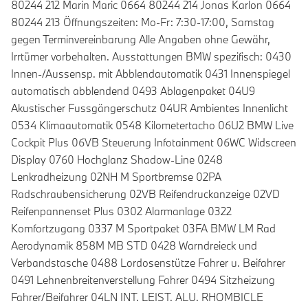
80244 212 Marin Maric 0664 80244 214 Jonas Karlon 0664
80244 213 Öffnungszeiten: Mo-Fr: 7:30-17:00, Samstag
gegen Terminvereinbarung Alle Angaben ohne Gewähr,
Irrtümer vorbehalten. Ausstattungen BMW spezifisch: 0430
Innen-/Aussensp. mit Abblendautomatik 0431 Innenspiegel
automatisch abblendend 0493 Ablagenpaket 04U9
Akustischer Fussgängerschutz 04UR Ambientes Innenlicht
0534 Klimaautomatik 0548 Kilometertacho 06U2 BMW Live
Cockpit Plus 06VB Steuerung Infotainment 06WC Widscreen
Display 0760 Hochglanz Shadow-Line 0248
Lenkradheizung 02NH M Sportbremse 02PA
Radschraubensicherung 02VB Reifendruckanzeige 02VD
Reifenpannenset Plus 0302 Alarmanlage 0322
Komfortzugang 0337 M Sportpaket 03FA BMW LM Rad
Aerodynamik 858M MB STD 0428 Warndreieck und
Verbandstasche 0488 Lordosenstütze Fahrer u. Beifahrer
0491 Lehnenbreitenverstellung Fahrer 0494 Sitzheizung
Fahrer/Beifahrer 04LN INT. LEIST. ALU. RHOMBICLE