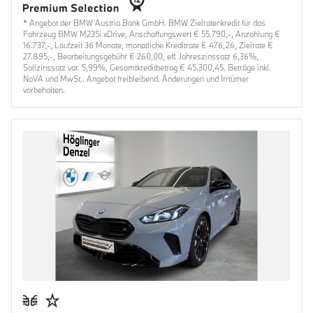
* Angebot der BMW Austria Bank GmbH. BMW Zielratenkredit für das
Fahrzeug BMW M235i xDrive, Anschaffungswert € 55.790,-, Anzahlung €
16.737,-, Laufzeit 36 Monate, monatliche Kreditrate € 476,26, Zielrate €
27.895,-, Bearbeitungsgebühr € 260,00, eff. Jahreszinssatz 6,36%,
Sollzinssatz var. 5,99%, Gesamtkreditbetrag € 45.300,45. Beträge inkl.
NoVA und MwSt.. Angebot freibleibend. Änderungen und Irrtümer
vorbehalten.