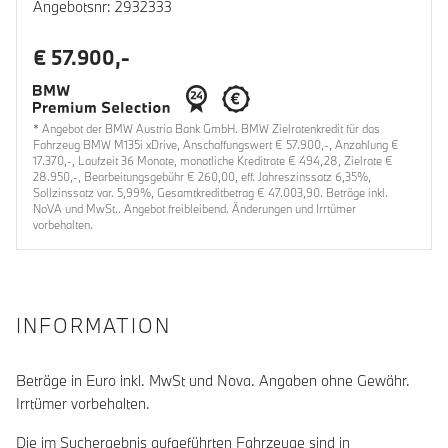
Angebotsnr: 2932333
€ 57.900,-
* Angebot der BMW Austria Bank GmbH. BMW Zielratenkredit für das
Fahrzeug BMW M135i xDrive, Anschaffungswert € 57.900,-, Anzahlung €
17.370,-, Laufzeit 36 Monate, monatliche Kreditrate € 494,28, Zielrate €
28.950,-, Bearbeitungsgebühr € 260,00, eff. Jahreszinssatz 6,35%,
Sollzinssatz var. 5,99%, Gesamtkreditbetrag € 47.003,90. Beträge inkl.
NoVA und MwSt.. Angebot freibleibend. Änderungen und Irrtümer
vorbehalten.
INFORMATION
Beträge in Euro inkl. MwSt und Nova. Angaben ohne Gewähr.
Irrtümer vorbehalten.
Die im Suchergebnis aufgeführten Fahrzeuge sind in