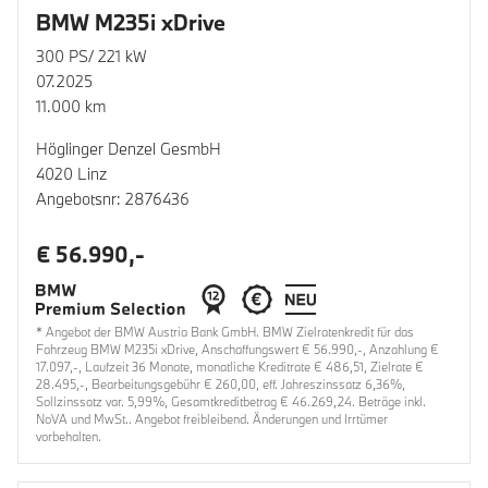
BMW M235i xDrive
300 PS/ 221 kW
07.2025
11.000 km
Höglinger Denzel GesmbH
4020 Linz
Angebotsnr: 2876436
€ 56.990,-
* Angebot der BMW Austria Bank GmbH. BMW Zielratenkredit für das
Fahrzeug BMW M235i xDrive, Anschaffungswert € 56.990,-, Anzahlung €
17.097,-, Laufzeit 36 Monate, monatliche Kreditrate € 486,51, Zielrate €
28.495,-, Bearbeitungsgebühr € 260,00, eff. Jahreszinssatz 6,36%,
Sollzinssatz var. 5,99%, Gesamtkreditbetrag € 46.269,24. Beträge inkl.
NoVA und MwSt.. Angebot freibleibend. Änderungen und Irrtümer
vorbehalten.