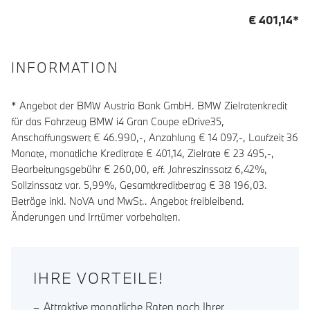
€
401,14
*
INFORMATION
* Angebot der BMW Austria Bank GmbH. BMW Zielratenkredit
für das Fahrzeug BMW i4 Gran Coupe eDrive35,
Anschaffungswert € 46.990,-, Anzahlung €
14 097
,-, Laufzeit
36
Monate, monatliche Kreditrate €
401,14
, Zielrate €
23 495
,-,
Bearbeitungsgebühr €
260,00
, eff. Jahreszinssatz
6,42
%,
Sollzinssatz var.
5,99
%, Gesamtkreditbetrag €
38 196,03
.
Beträge inkl. NoVA und MwSt.. Angebot freibleibend.
Änderungen und Irrtümer vorbehalten.
IHRE VORTEILE!
Attraktive monatliche Raten nach Ihrer