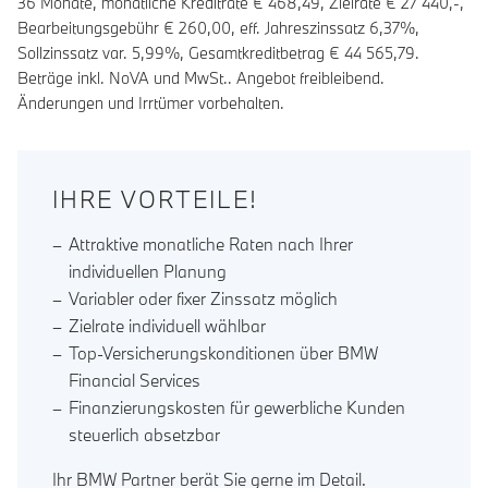
36
Monate, monatliche Kreditrate €
468,49
, Zielrate €
27 440
,-,
Bearbeitungsgebühr €
260,00
, eff. Jahreszinssatz
6,37
%,
Sollzinssatz var.
5,99
%, Gesamtkreditbetrag €
44 565,79
.
Beträge inkl. NoVA und MwSt.. Angebot freibleibend.
Änderungen und Irrtümer vorbehalten.
IHRE VORTEILE!
Attraktive monatliche Raten nach Ihrer
individuellen Planung
Variabler oder fixer Zinssatz möglich
Zielrate individuell wählbar
Top-Versicherungskonditionen über BMW
Financial Services
Finanzierungskosten für gewerbliche Kunden
steuerlich absetzbar
Ihr BMW Partner berät Sie gerne im Detail.