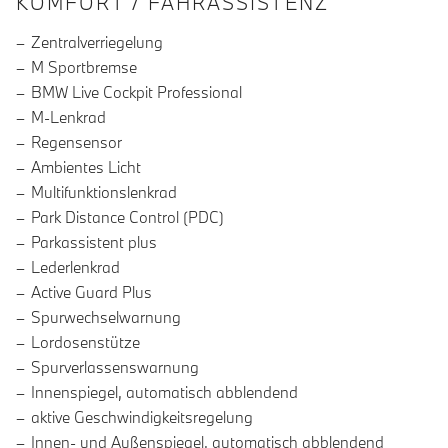
INFORMATIONEN ÜBER DIE AUSSTA
KOMFORT / FAHRASSISTENZ
Zentralverriegelung
M Sportbremse
BMW Live Cockpit Professional
M-Lenkrad
Regensensor
Ambientes Licht
Multifunktionslenkrad
Park Distance Control (PDC)
Parkassistent plus
Lederlenkrad
Active Guard Plus
Spurwechselwarnung
Lordosenstütze
Spurverlassenswarnung
Innenspiegel, automatisch abblendend
aktive Geschwindigkeitsregelung
Innen- und Außenspiegel, automatisch abblendend