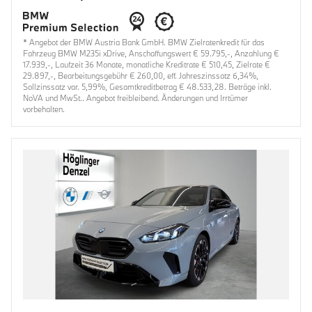
* Angebot der BMW Austria Bank GmbH. BMW Zielratenkredit für das
Fahrzeug BMW M235i xDrive, Anschaffungswert € 59.795,-, Anzahlung €
17.939,-, Laufzeit 36 Monate, monatliche Kreditrate € 510,45, Zielrate €
29.897,-, Bearbeitungsgebühr € 260,00, eff. Jahreszinssatz 6,34%,
Sollzinssatz var. 5,99%, Gesamtkreditbetrag € 48.533,28. Beträge inkl.
NoVA und MwSt.. Angebot freibleibend. Änderungen und Irrtümer
vorbehalten.