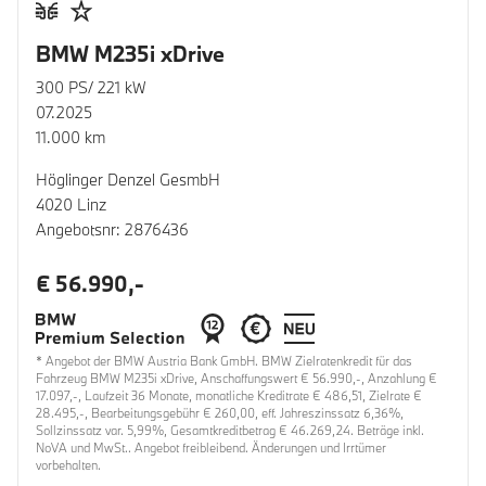
BMW M235i xDrive
300 PS/ 221 kW
07.2025
11.000 km
Höglinger Denzel GesmbH
4020 Linz
Angebotsnr: 2876436
€ 56.990,-
* Angebot der BMW Austria Bank GmbH. BMW Zielratenkredit für das
Fahrzeug BMW M235i xDrive, Anschaffungswert € 56.990,-, Anzahlung €
17.097,-, Laufzeit 36 Monate, monatliche Kreditrate € 486,51, Zielrate €
28.495,-, Bearbeitungsgebühr € 260,00, eff. Jahreszinssatz 6,36%,
Sollzinssatz var. 5,99%, Gesamtkreditbetrag € 46.269,24. Beträge inkl.
NoVA und MwSt.. Angebot freibleibend. Änderungen und Irrtümer
vorbehalten.