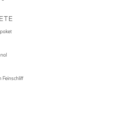
KETE
rpaket
onal
Feinschliff