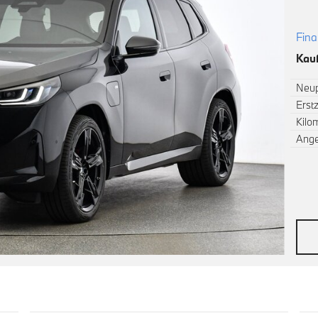
Fina
Kauf
Neup
Erst
Kilo
Ang