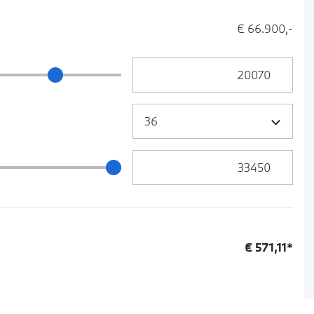
€ 66.900,-
Anzahlung Eingabe
ng Schieberegler
Zielrate / Restbetrag Eingabe
 / Restbetrag Schieberegler
€
571,11
*