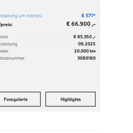
nzierung um monatl.:
€
571
*
€ 66.900 ,-
preis:
reis
€ 85.350 ,-
zulassung
09.2025
meter
20.000 km
ebotsnummer
3080180
Fotogalerie
Highlights