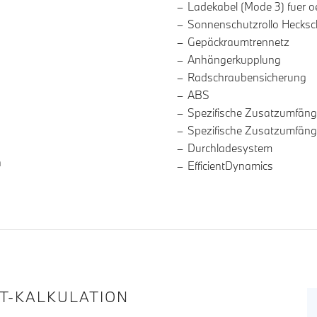
Ladekabel (Mode 3) fuer o
Sonnenschutzrollo Hecksc
Gepäckraumtrennetz
Anhängerkupplung
Radschraubensicherung
ABS
Spezifische Zusatzumfäng
Spezifische Zusatzumfäng
Durchladesystem
n
EfficientDynamics
IT-KALKULATION