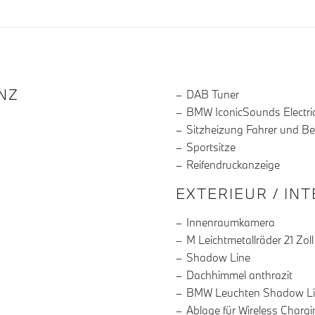
R DIE AUSSTATTUNG
NZ
DAB Tuner
BMW IconicSounds Electri
Sitzheizung Fahrer und Be
Sportsitze
Reifendruckanzeige
EXTERIEUR / IN
Innenraumkamera
M Leichtmetallräder 21 Zoll
Shadow Line
Dachhimmel anthrazit
BMW Leuchten Shadow L
Ablage für Wireless Chargi