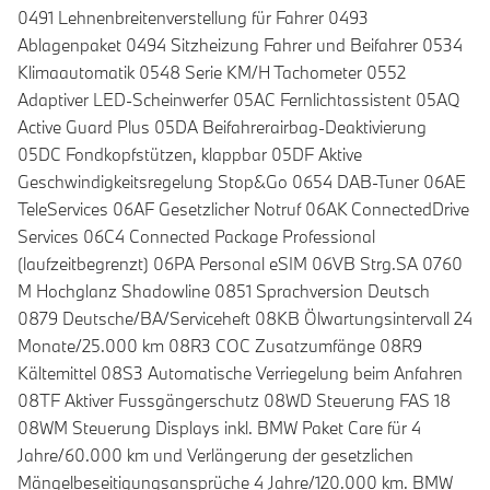
0491 Lehnenbreitenverstellung für Fahrer 0493
Ablagenpaket 0494 Sitzheizung Fahrer und Beifahrer 0534
Klimaautomatik 0548 Serie KM/H Tachometer 0552
Adaptiver LED-Scheinwerfer 05AC Fernlichtassistent 05AQ
Active Guard Plus 05DA Beifahrerairbag-Deaktivierung
05DC Fondkopfstützen, klappbar 05DF Aktive
Geschwindigkeitsregelung Stop&Go 0654 DAB-Tuner 06AE
TeleServices 06AF Gesetzlicher Notruf 06AK ConnectedDrive
Services 06C4 Connected Package Professional
(laufzeitbegrenzt) 06PA Personal eSIM 06VB Strg.SA 0760
M Hochglanz Shadowline 0851 Sprachversion Deutsch
0879 Deutsche/BA/Serviceheft 08KB Ölwartungsintervall 24
Monate/25.000 km 08R3 COC Zusatzumfänge 08R9
Kältemittel 08S3 Automatische Verriegelung beim Anfahren
08TF Aktiver Fussgängerschutz 08WD Steuerung FAS 18
08WM Steuerung Displays inkl. BMW Paket Care für 4
Jahre/60.000 km und Verlängerung der gesetzlichen
Mängelbeseitigungsansprüche 4 Jahre/120.000 km. BMW