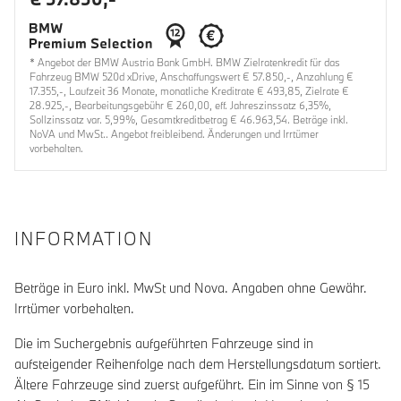
* Angebot der BMW Austria Bank GmbH. BMW Zielratenkredit für das
Fahrzeug BMW 520d xDrive, Anschaffungswert € 57.850,-, Anzahlung €
17.355,-, Laufzeit 36 Monate, monatliche Kreditrate € 493,85, Zielrate €
28.925,-, Bearbeitungsgebühr € 260,00, eff. Jahreszinssatz 6,35%,
Sollzinssatz var. 5,99%, Gesamtkreditbetrag € 46.963,54. Beträge inkl.
NoVA und MwSt.. Angebot freibleibend. Änderungen und Irrtümer
vorbehalten.
INFORMATION
Beträge in Euro inkl. MwSt und Nova. Angaben ohne Gewähr.
Irrtümer vorbehalten.
Die im Suchergebnis aufgeführten Fahrzeuge sind in
aufsteigender Reihenfolge nach dem Herstellungsdatum sortiert.
Ältere Fahrzeuge sind zuerst aufgeführt. Ein im Sinne von § 15