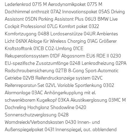
Lederlenkrad 0715 M Aerodynamikpaket 0775 M
Dachhimmel anthrazit 07A2 Innovationspaket 05AS Driving
Assistant 05DN Parking Assistant Plus 06U3 BMW Live
Cockpit Professional 07LG Komfort paket 0322
Komfortzugang 0488 Lordosenstütze 04UR Ambientes
Licht 06NX Ablage für Wireless Charging 01AG Größerer
Kraftstofftank 01CB CO2-Umfang 01CE
Rekuperationssystem 01DF Abgasnorm EU6 RDE II 0230
EU-spezifische Zusatzumfänge 0248 Lenkradheizung 02PA
Radschraubensicherung 02TB 8-Gang Sport-Automatic
Getriebe 02VB Reifendruckanzeige system 02VC
Reifenreparatur-Set 02VL Variable Sportlenkung 0302
Alarmanlage 03AC Anhängerkupplung mit el.
schwenkbarem Kugelkopf 03KA Akustikverglasung 03MC M
Dachreling Hochglanz Shadowline 0420
Sonnenschutzverglasung 0428
Warndreieck/Verbandskasten 0430 Innen- und
Außenspiegelpaket 0431 Innenspiegel, aut. abblendend