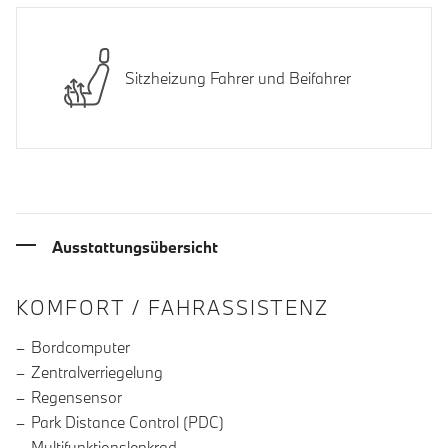
Sitzheizung Fahrer und Beifahrer
Ausstattungsübersicht
INFORMATIONEN ÜBER DIE AUSSTA
KOMFORT / FAHRASSISTENZ
Bordcomputer
Zentralverriegelung
Regensensor
Park Distance Control (PDC)
Multifunktionslenkrad