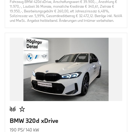
Fahrzeug BMW 420d xDrive, Anschaffungswert € 39.900,-, Anzahlung €
11.970,-, Laufzeit 36 Monate, monatliche Kreditrate € 340,61, Zielrate €
19.950,-, Bearbeitungsgebühr € 260,00, eff. Jahreszinssatz 6,48%,
Sollzinssatz var. 5,99%, Gesamtkreditbetrag € 32.472,12. Beträge inkl. NoVA
und MwSt.. Angebot freibleibend. Änderungen und Irrtümer vorbehalten.
BMW 320d xDrive
190 PS/ 140 kW