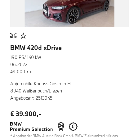
BMW 420d xDrive
190 PS/ 140 kW
06.2022
49.000 km
Automobile Knauss Ges.m.b.H.
8940 Weißenbach/Liezen
Angebotsnr: 2513945
€ 39.900,-
* Angebot der BMW Austria Bank GmbH. BMW Zielratenkredit für das