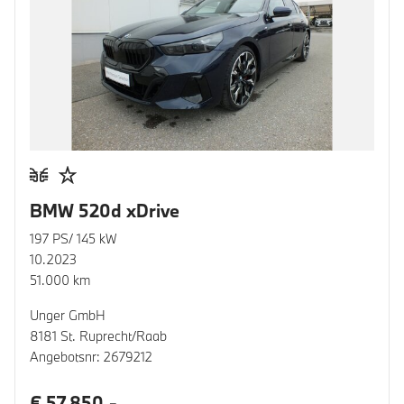
BMW 520d xDrive
197 PS/ 145 kW
10.2023
51.000 km
Unger GmbH
8181 St. Ruprecht/Raab
Angebotsnr: 2679212
€ 57.850,-