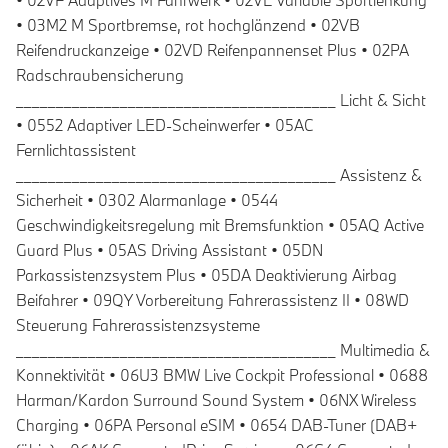
• 02VF Adaptives M Fahrwerk • 02VL Variable Sportlenkung
• 03M2 M Sportbremse, rot hochglänzend • 02VB
Reifendruckanzeige • 02VD Reifenpannenset Plus • 02PA
Radschraubensicherung
________________________________________ Licht & Sicht
• 0552 Adaptiver LED-Scheinwerfer • 05AC
Fernlichtassistent
________________________________________ Assistenz &
Sicherheit • 0302 Alarmanlage • 0544
Geschwindigkeitsregelung mit Bremsfunktion • 05AQ Active
Guard Plus • 05AS Driving Assistant • 05DN
Parkassistenzsystem Plus • 05DA Deaktivierung Airbag
Beifahrer • 09QY Vorbereitung Fahrerassistenz II • 08WD
Steuerung Fahrerassistenzsysteme
________________________________________ Multimedia &
Konnektivität • 06U3 BMW Live Cockpit Professional • 0688
Harman/Kardon Surround Sound System • 06NX Wireless
Charging • 06PA Personal eSIM • 0654 DAB-Tuner (DAB+