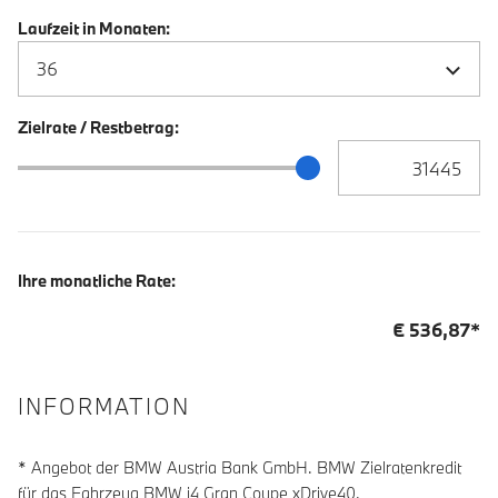
Laufzeit in Monaten:
Zielrate / Restbetrag:
Zielrate / Restbetra
Zielrate / Restbetrag Schieberegler
Ihre monatliche Rate:
€
536,87
*
INFORMATION
* Angebot der BMW Austria Bank GmbH. BMW Zielratenkredit
für das Fahrzeug BMW i4 Gran Coupe xDrive40,