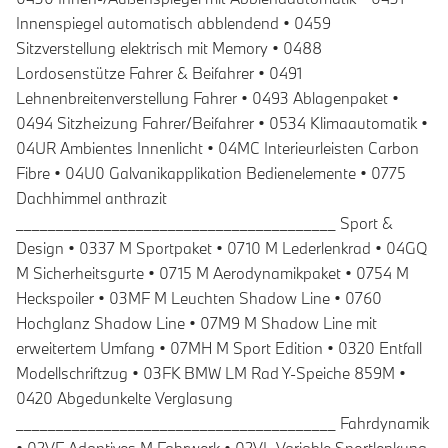
Innenspiegel automatisch abblendend • 0459
Sitzverstellung elektrisch mit Memory • 0488
Lordosenstütze Fahrer & Beifahrer • 0491
Lehnenbreitenverstellung Fahrer • 0493 Ablagenpaket •
0494 Sitzheizung Fahrer/Beifahrer • 0534 Klimaautomatik •
04UR Ambientes Innenlicht • 04MC Interieurleisten Carbon
Fibre • 04U0 Galvanikapplikation Bedienelemente • 0775
Dachhimmel anthrazit
________________________________________ Sport &
Design • 0337 M Sportpaket • 0710 M Lederlenkrad • 04GQ
M Sicherheitsgurte • 0715 M Aerodynamikpaket • 0754 M
Heckspoiler • 03MF M Leuchten Shadow Line • 0760
Hochglanz Shadow Line • 07M9 M Shadow Line mit
erweitertem Umfang • 07MH M Sport Edition • 0320 Entfall
Modellschriftzug • 03FK BMW LM Rad Y-Speiche 859M •
0420 Abgedunkelte Verglasung
________________________________________ Fahrdynamik