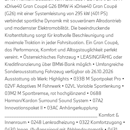
xDrive40 Gran Coupé G26 BMW i4 xDrive40 Gran Coupé
(G26) mit einer Systemleistung von 295 kW (401 PS)
verbindet sportliche Dynamik mit souveränem Allradantrieb
und modernster Elektromobilität. Die beeindruckende
Kraftentfaltung sorgt für kraftvolle Beschleunigung und
maximale Traktion in jeder Fahrsituation. Ein Gran Coupé,
das Performance, Komfort und Alltagstauglichkeit perfekt
vereint. • Österreichisches Fahrzeug • LEASINGFÄHIG oder
Kreditfinanzierung über BMW-Bank möglich • Umfangreiche
Sonderausstattung Fahrzeug verfügbar ab 26.10.2026
Ausstattung ab Werk: Highlights • 033B M Sportpaket Pro •
02VF Adaptives M Fahrwerk • 02VL Variable Sportlenkung •
03M2 M Sportbremse, rot hochglänzend • 0688
Harman/Kardon Surround Sound System • 07A2
Innovationspaket II • 03AC Anhängerkupplung
________________________________________ Komfort &
Innenraum • 0248 Lenkradheizung • 0322 Komfortzugang •
0430 Innen-/Außenspiegel mit Abblendautomatik • 0431