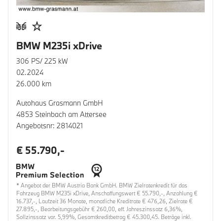
BMW M235i xDrive
306 PS/ 225 kW
02.2024
26.000 km
Autohaus Grasmann GmbH
4853 Steinbach am Attersee
Angebotsnr: 2814021
€ 55.790,-
* Angebot der BMW Austria Bank GmbH. BMW Zielratenkredit für das
Fahrzeug BMW M235i xDrive, Anschaffungswert € 55.790,-, Anzahlung €
16.737,-, Laufzeit 36 Monate, monatliche Kreditrate € 476,26, Zielrate €
27.895,-, Bearbeitungsgebühr € 260,00, eff. Jahreszinssatz 6,36%,
Sollzinssatz var. 5,99%, Gesamtkreditbetrag € 45.300,45. Beträge inkl.