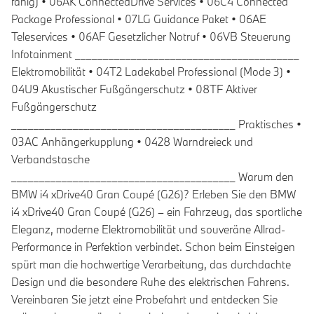
fähig) • 06AK ConnectedDrive Services • 06C4 Connected
Package Professional • 07LG Guidance Paket • 06AE
Teleservices • 06AF Gesetzlicher Notruf • 06VB Steuerung
Infotainment ________________________________________
Elektromobilität • 04T2 Ladekabel Professional (Mode 3) •
04U9 Akustischer Fußgängerschutz • 08TF Aktiver
Fußgängerschutz
________________________________________ Praktisches •
03AC Anhängerkupplung • 0428 Warndreieck und
Verbandstasche
________________________________________ Warum den
BMW i4 xDrive40 Gran Coupé (G26)? Erleben Sie den BMW
i4 xDrive40 Gran Coupé (G26) – ein Fahrzeug, das sportliche
Eleganz, moderne Elektromobilität und souveräne Allrad-
Performance in Perfektion verbindet. Schon beim Einsteigen
spürt man die hochwertige Verarbeitung, das durchdachte
Design und die besondere Ruhe des elektrischen Fahrens.
Vereinbaren Sie jetzt eine Probefahrt und entdecken Sie