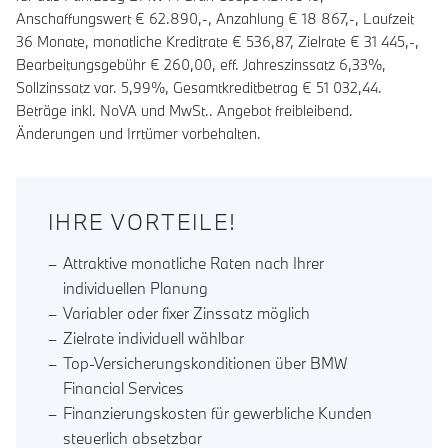
Anschaffungswert € 62.890,-, Anzahlung €
18 867
,-, Laufzeit
36
Monate, monatliche Kreditrate €
536,87
, Zielrate €
31 445
,-,
Bearbeitungsgebühr €
260,00
, eff. Jahreszinssatz
6,33
%,
Sollzinssatz var.
5,99
%, Gesamtkreditbetrag €
51 032,44
.
Beträge inkl. NoVA und MwSt.. Angebot freibleibend.
Änderungen und Irrtümer vorbehalten.
IHRE VORTEILE!
Attraktive monatliche Raten nach Ihrer
individuellen Planung
Variabler oder fixer Zinssatz möglich
Zielrate individuell wählbar
Top-Versicherungskonditionen über BMW
Financial Services
Finanzierungskosten für gewerbliche Kunden
steuerlich absetzbar