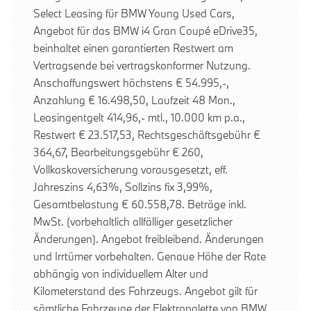
Select Leasing für BMW Young Used Cars,
Angebot für das BMW i4 Gran Coupé eDrive35,
beinhaltet einen garantierten Restwert am
Vertragsende bei vertragskonformer Nutzung.
Anschaffungswert höchstens € 54.995,-,
Anzahlung € 16.498,50, Laufzeit 48 Mon.,
Leasingentgelt 414,96,- mtl., 10.000 km p.a.,
Restwert € 23.517,53, Rechtsgeschäftsgebühr €
364,67, Bearbeitungsgebühr € 260,
Vollkaskoversicherung vorausgesetzt, eff.
Jahreszins 4,63%, Sollzins fix 3,99%,
Gesamtbelastung € 60.558,78. Beträge inkl.
MwSt. (vorbehaltlich allfälliger gesetzlicher
Änderungen). Angebot freibleibend. Änderungen
und Irrtümer vorbehalten. Genaue Höhe der Rate
abhängig von individuellem Alter und
Kilometerstand des Fahrzeugs. Angebot gilt für
sämtliche Fahrzeuge der Elektropalette von BMW