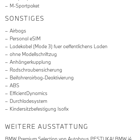
M-Sportpaket
SONSTIGES
Airbags
Personal eSIM
Ladekabel (Mode 3) fuer oeffentlichens Laden
ohne Modellschriftzug
Anhängerkupplung
Radschraubensicherung
Beifahrerairbag-Deaktivierung
ABS
EfficientDynamics
Durchladesystem
Kindersitzbefestigung Isofix
WEITERE AUSSTATTUNG
BMW Premium Selection von Autohaus PESTUKA! BMW i4