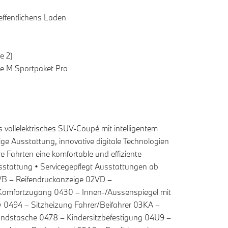
effentlichens Laden
e 2)
e M Sportpaket Pro
llelektrisches SUV-Coupé mit intelligentem
ige Ausstattung, innovative digitale Technologien
e Fahrten eine komfortable und effiziente
sstattung • Servicegepflegt Ausstattungen ab
B – Reifendruckanzeige 02VD –
 Komfortzugang 0430 – Innen-/Aussenspiegel mit
y 0494 – Sitzheizung Fahrer/Beifahrer 03KA –
andstasche 0478 – Kindersitzbefestigung 04U9 –