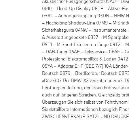
Akustischer Fussgängerschutz 05AU – Drivin
0610 – Head-Up Display 08TF – Aktiver Fu
03AC – Anhängerkupplung 03DN – BMW Nier
– Hochglanz Shadow-Line 07M9 – M Shadow 
Sicherheitsgurte 04NW – Instrumententafel 
& Ausstattungspakete 0337 – M Sportpake
09T1 – M Sport Exterieurumfänge 09T2 – M 
– DAB-Tuner 06AE – Teleservices 06AF – Ge
Professional Elektromobilität & Laden 04T2
05YA – Adapter E+F (CEE 7/7) 10A Länder-
Deutsch 0879 – Bordliteratur Deutsch 08R
xDrive30? Der BMW iX2 vereint modernes Des
Leistungsentfaltung, der leisen Fahrweise u
auch auf längeren Strecken. Gleichzeitig pr
Überzeugen Sie sich selbst von Fahrdynamik,
Sie detaillierte Informationen bezüglich F
ZWISCHENVERKAUF, SATZ- UND DRUCKFEH