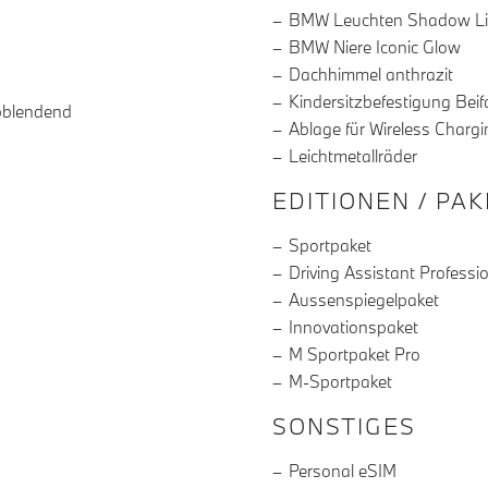
BMW Leuchten Shadow L
BMW Niere Iconic Glow
Dachhimmel anthrazit
Kindersitzbefestigung Beif
bblendend
Ablage für Wireless Chargi
Leichtmetallräder
EDITIONEN / PA
Sportpaket
Driving Assistant Professi
Aussenspiegelpaket
Innovationspaket
M Sportpaket Pro
M-Sportpaket
SONSTIGES
Personal eSIM