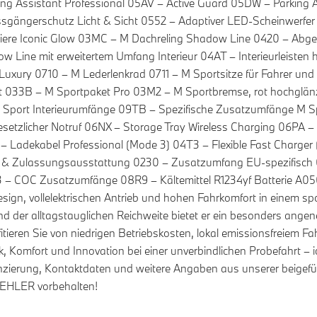
g Assistant Professional 05AV – Active Guard 05DW – Parking As
ssgängerschutz Licht & Sicht 0552 – Adaptiver LED-Scheinwerfe
e Iconic Glow 03MC – M Dachreling Shadow Line 0420 – Abged
Line mit erweitertem Umfang Interieur 04AT – Interieurleiste
Luxury 0710 – M Lederlenkrad 0711 – M Sportsitze für Fahrer und
t 033B – M Sportpaket Pro 03M2 – M Sportbremse, rot hochglän
Sport Interieurumfänge 09TB – Spezifische Zusatzumfänge M Sp
setzlicher Notruf 06NX – Storage Tray Wireless Charging 06PA 
 – Ladekabel Professional (Mode 3) 04T3 – Flexible Fast Charger
 & Zulassungsausstattung 0230 – Zusatzumfang EU-spezifisch 
3 – COC Zusatzumfänge 08R9 – Kältemittel R1234yf Batterie A
ign, vollelektrischen Antrieb und hohen Fahrkomfort in einem s
nd der alltagstauglichen Reichweite bietet er ein besonders ange
ofitieren Sie von niedrigen Betriebskosten, lokal emissionsfreie
 Komfort und Innovation bei einer unverbindlichen Probefahrt – i
inanzierung, Kontaktdaten und weitere Angaben aus unserer beige
LER vorbehalten!