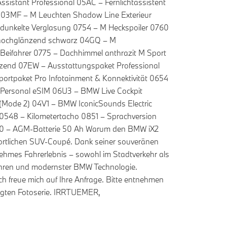
sistant Professional 05AC – Fernlichtassistent
r 03MF – M Leuchten Shadow Line Exterieur
unkelte Verglasung 0754 – M Heckspoiler 0760
n hochglänzend schwarz 04GQ – M
 Beifahrer 0775 – Dachhimmel anthrazit M Sport
zend 07EW – Ausstattungspaket Professional
ortpaket Pro Infotainment & Konnektivität 0654
– Personal eSIM 06U3 – BMW Live Cockpit
 (Mode 2) 04V1 – BMW IconicSounds Electric
0548 – Kilometertacho 0851 – Sprachversion
050 – AGM-Batterie 50 Ah Warum den BMW iX2
portlichen SUV-Coupé. Dank seiner souveränen
nehmes Fahrerlebnis – sowohl im Stadtverkehr als
m Fahren und modernster BMW Technologie.
ch freue mich auf Ihre Anfrage. Bitte entnehmen
fügten Fotoserie. IRRTUEMER,