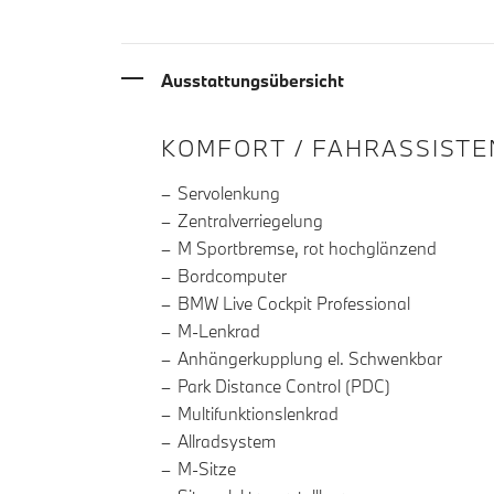
Ausstattungsübersicht
INFORMATIONEN ÜBE
KOMFORT / FAHRASSISTE
Servolenkung
Zentralverriegelung
M Sportbremse, rot hochglänzend
Bordcomputer
BMW Live Cockpit Professional
M-Lenkrad
Anhängerkupplung el. Schwenkbar
Park Distance Control (PDC)
Multifunktionslenkrad
Allradsystem
M-Sitze