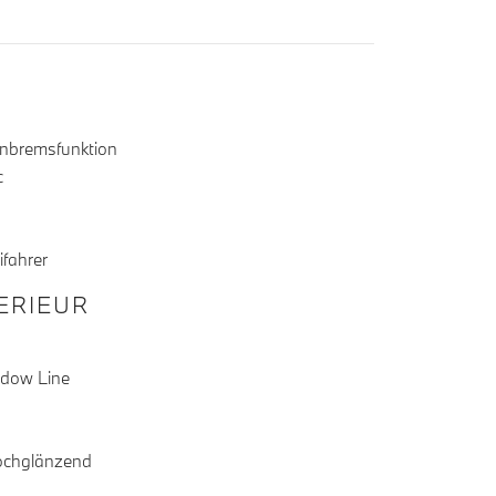
Anbremsfunktion
c
ifahrer
TERIEUR
adow Line
hochglänzend