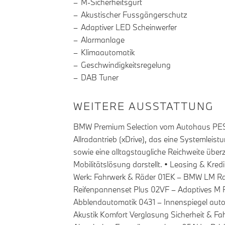
M-Sicherheitsgurt
Akustischer Fussgängerschutz
Adaptiver LED Scheinwerfer
Alarmanlage
Klimaautomatik
Geschwindigkeitsregelung
DAB Tuner
WEITERE AUSSTATTUNG
BMW Premium Selection vom Autohaus PESTU
Allradantrieb (xDrive), das eine Systemleist
sowie eine alltagstaugliche Reichweite über
Mobilitätslösung darstellt. • Leasing & Kr
Werk: Fahrwerk & Räder 01EK – BMW LM R
Reifenpannenset Plus 02VF – Adaptives M 
Abblendautomatik 0431 – Innenspiegel auto
Akustik Komfort Verglasung Sicherheit & F