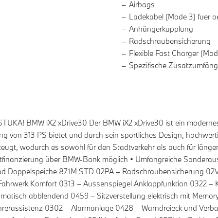
Airbags
Ladekabel (Mode 3) fuer o
Anhängerkupplung
Radschraubensicherung
Flexible Fast Charger (Mod
Spezifische Zusatzumfäng
KA! BMW iX2 xDrive30 Der BMW iX2 xDrive30 ist ein modernes vo
ung von 313 PS bietet und durch sein sportliches Design, hochwert
zeugt, wodurch es sowohl für den Stadtverkehr als auch für länger
editfinanzierung über BMW-Bank möglich • Umfangreiche Sonderau
ad Doppelspeiche 871M STD 02PA – Radschraubensicherung 02V
Fahrwerk Komfort 0313 – Aussenspiegel Anklappfunktion 0322 –
matisch abblendend 0459 – Sitzverstellung elektrisch mit Memor
ahrerassistenz 0302 – Alarmanlage 0428 – Warndreieck und Verb