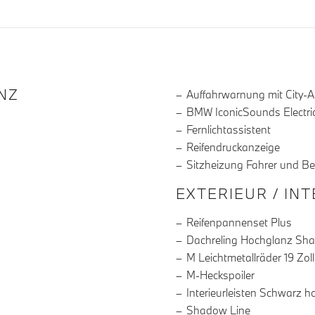
R DIE AUSSTATTUNG
NZ
Auffahrwarnung mit City-
BMW IconicSounds Electri
Fernlichtassistent
Reifendruckanzeige
Sitzheizung Fahrer und Be
EXTERIEUR / IN
Reifenpannenset Plus
Dachreling Hochglanz Sh
M Leichtmetallräder 19 Zoll
M-Heckspoiler
Interieurleisten Schwarz 
Shadow Line