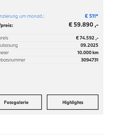
nzierung um monatl.:
€
511
*
€ 59.890 ,-
preis:
reis
€ 74.592 ,-
zulassung
09.2025
meter
10.000 km
ebotsnummer
3094731
Fotogalerie
Highlights