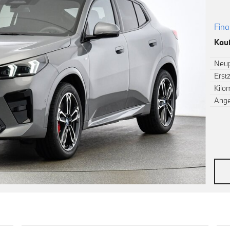
Fina
Kauf
Neup
Erst
Kilo
Ang