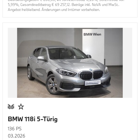
5,99
%, Gesamtkreditbetrag €
69 257,12
. Beträge inkl. NoVA und MwSt..
Angebot freibleibend. Änderungen und Irrtümer vorbehalten.
BMW 118i 5-Türig
136
PS
03.2026