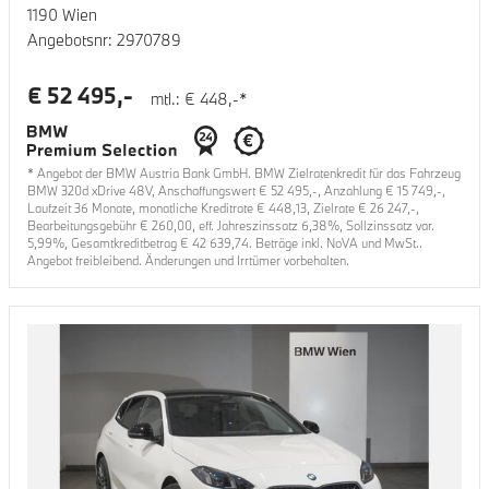
1190 Wien
Angebotsnr:
2970789
€
52 495
,-
mtl.: €
448
,-*
* Angebot der BMW Austria Bank GmbH. BMW Zielratenkredit für das Fahrzeug
BMW 320d xDrive 48V
, Anschaffungswert €
52 495
,-, Anzahlung €
15 749
,-,
Laufzeit
36
Monate, monatliche Kreditrate €
448,13
, Zielrate €
26 247
,-,
Bearbeitungsgebühr €
260,00
, eff. Jahreszinssatz
6,38
%, Sollzinssatz var.
5,99
%, Gesamtkreditbetrag €
42 639,74
. Beträge inkl. NoVA und MwSt..
Angebot freibleibend. Änderungen und Irrtümer vorbehalten.