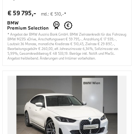
€
59 795
,-
mtl.: €
510
,-*
* Angebot der BMW Austria Bank GmbH. BMW Zielratenkredit für das Fahrzeug
BMW M235i xDrive
, Anschaffungswert €
59 795
,-, Anzahlung €
17 939
,-,
Laufzeit
36
Monate, monatliche Kreditrate €
510,45
, Zielrate €
29 897
,-,
Bearbeitungsgebühr €
260,00
, eff. Jahreszinssatz
6,34
%, Sollzinssatz var.
5,99
%, Gesamtkreditbetrag €
48 533,19
. Beträge inkl. NoVA und MwSt..
Angebot freibleibend. Änderungen und Irrtümer vorbehalten.