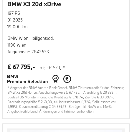
BMW X3 20d xDrive
197
PS
01.2025
19 000
km
BMW Wien Heiligenstadt
1190 Wien
Angebotsnr:
2842633
€
67 795
,-
mtl.: €
579
,-*
* Angebot der BMW Austria Bank GmbH. BMW Zielratenkredit für das Fahrzeug
BMW X3 20d xDrive
, Anschaffungswert €
67 795
,-, Anzahlung €
20 339
,-,
Laufzeit
36
Monate, monatliche Kreditrate €
578,74
, Zielrate €
33 897
,-,
Bearbeitungsgebühr €
260,00
, eff. Jahreszinssatz
6,31
%, Sollzinssatz var.
5,99
%, Gesamtkreditbetrag €
54 991,76
. Beträge inkl. NoVA und MwSt..
Angebot freibleibend. Änderungen und Irrtümer vorbehalten.