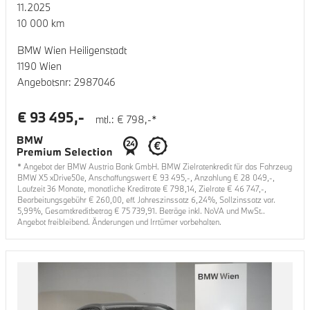
11.2025
10 000
km
BMW Wien Heiligenstadt
1190 Wien
Angebotsnr:
2987046
€
93 495
,-
mtl.: €
798
,-*
* Angebot der BMW Austria Bank GmbH. BMW Zielratenkredit für das Fahrzeug
BMW X5 xDrive50e
, Anschaffungswert €
93 495
,-, Anzahlung €
28 049
,-,
Laufzeit
36
Monate, monatliche Kreditrate €
798,14
, Zielrate €
46 747
,-,
Bearbeitungsgebühr €
260,00
, eff. Jahreszinssatz
6,24
%, Sollzinssatz var.
5,99
%, Gesamtkreditbetrag €
75 739,91
. Beträge inkl. NoVA und MwSt..
Angebot freibleibend. Änderungen und Irrtümer vorbehalten.