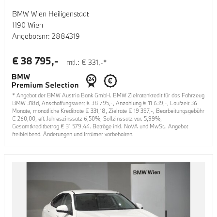
BMW Wien Heiligenstadt
1190 Wien
Angebotsnr:
2884319
€
38 795
,-
mtl.: €
331
,-*
* Angebot der BMW Austria Bank GmbH. BMW Zielratenkredit für das Fahrzeug
BMW 318d
, Anschaffungswert €
38 795
,-, Anzahlung €
11 639
,-, Laufzeit
36
Monate, monatliche Kreditrate €
331,18
, Zielrate €
19 397
,-, Bearbeitungsgebühr
€
260,00
, eff. Jahreszinssatz
6,50
%, Sollzinssatz var.
5,99
%,
Gesamtkreditbetrag €
31 579,44
. Beträge inkl. NoVA und MwSt.. Angebot
freibleibend. Änderungen und Irrtümer vorbehalten.