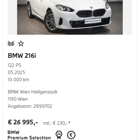
BMW 216i
122
PS
05.2025
10 000
km
BMW Wien Heiligenstadt
1190 Wien
Angebotsnr:
2899702
€
26 995
,-
mtl.: €
230
,-*