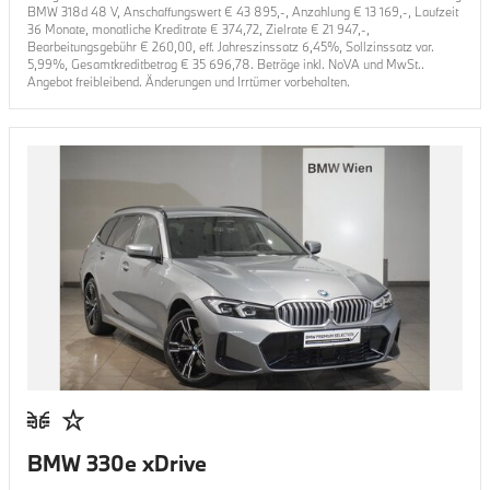
BMW 318d 48 V
, Anschaffungswert €
43 895
,-, Anzahlung €
13 169
,-, Laufzeit
36
Monate, monatliche Kreditrate €
374,72
, Zielrate €
21 947
,-,
Bearbeitungsgebühr €
260,00
, eff. Jahreszinssatz
6,45
%, Sollzinssatz var.
5,99
%, Gesamtkreditbetrag €
35 696,78
. Beträge inkl. NoVA und MwSt..
Angebot freibleibend. Änderungen und Irrtümer vorbehalten.
BMW 330e xDrive