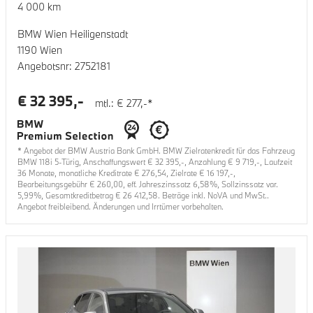
4 000
km
BMW Wien Heiligenstadt
1190 Wien
Angebotsnr:
2752181
€
32 395
,-
mtl.: €
277
,-*
* Angebot der BMW Austria Bank GmbH. BMW Zielratenkredit für das Fahrzeug
BMW 118i 5-Türig
, Anschaffungswert €
32 395
,-, Anzahlung €
9 719
,-, Laufzeit
36
Monate, monatliche Kreditrate €
276,54
, Zielrate €
16 197
,-,
Bearbeitungsgebühr €
260,00
, eff. Jahreszinssatz
6,58
%, Sollzinssatz var.
5,99
%, Gesamtkreditbetrag €
26 412,58
. Beträge inkl. NoVA und MwSt..
Angebot freibleibend. Änderungen und Irrtümer vorbehalten.