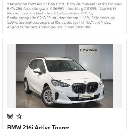
* Angebot der BMW Austria Bank GmbH. BMW Zielratenkredit für das Fahrzeug
BMW 216i
, Anschaffungswert €
26 995
,-, Anzahlung €
8 099
,-, Laufzeit
36
Monate, monatliche Kreditrate €
230,45
, Zielrate €
13 497
,-,
Bearbeitungsgebühr €
260,00
, eff. Jahreszinssatz
6,68
%, Sollzinssatz var.
5,99
%, Gesamtkreditbetrag €
22 053,05
. Beträge inkl. NoVA und MwSt..
Angebot freibleibend. Änderungen und Irrtümer vorbehalten.
BMW 216i Active Tourer