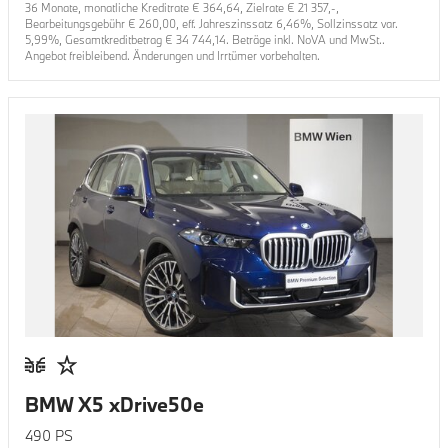
36
Monate, monatliche Kreditrate €
364,64
, Zielrate €
21 357
,-,
Bearbeitungsgebühr €
260,00
, eff. Jahreszinssatz
6,46
%, Sollzinssatz var.
5,99
%, Gesamtkreditbetrag €
34 744,14
. Beträge inkl. NoVA und MwSt..
Angebot freibleibend. Änderungen und Irrtümer vorbehalten.
BMW X5 xDrive50e
490
PS