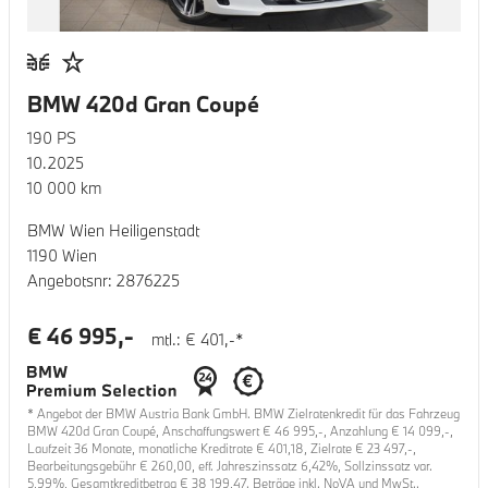
BMW 420d Gran Coupé
190
PS
10.2025
10 000
km
BMW Wien Heiligenstadt
1190 Wien
Angebotsnr:
2876225
€
46 995
,-
mtl.: €
401
,-*
* Angebot der BMW Austria Bank GmbH. BMW Zielratenkredit für das Fahrzeug
BMW 420d Gran Coupé
, Anschaffungswert €
46 995
,-, Anzahlung €
14 099
,-,
Laufzeit
36
Monate, monatliche Kreditrate €
401,18
, Zielrate €
23 497
,-,
Bearbeitungsgebühr €
260,00
, eff. Jahreszinssatz
6,42
%, Sollzinssatz var.
5,99
%, Gesamtkreditbetrag €
38 199,47
. Beträge inkl. NoVA und MwSt..