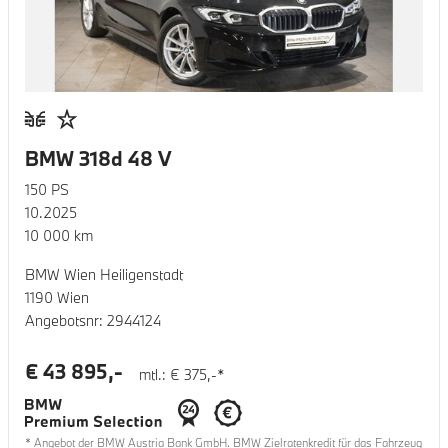
BMW 318d 48 V
150
PS
10.2025
10 000
km
BMW Wien Heiligenstadt
1190 Wien
Angebotsnr:
2944124
€
43 895
,-
mtl.: €
375
,-*
* Angebot der BMW Austria Bank GmbH. BMW Zielratenkredit für das Fahrzeug