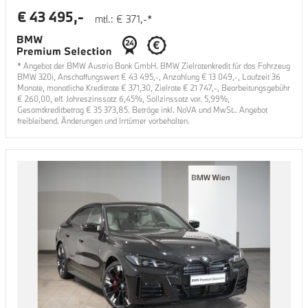
€
43 495
,-
mtl.: €
371
,-*
* Angebot der BMW Austria Bank GmbH. BMW Zielratenkredit für das Fahrzeug
BMW 320i
, Anschaffungswert €
43 495
,-, Anzahlung €
13 049
,-, Laufzeit
36
Monate, monatliche Kreditrate €
371,30
, Zielrate €
21 747
,-, Bearbeitungsgebühr
€
260,00
, eff. Jahreszinssatz
6,45
%, Sollzinssatz var.
5,99
%,
Gesamtkreditbetrag €
35 373,85
. Beträge inkl. NoVA und MwSt.. Angebot
freibleibend. Änderungen und Irrtümer vorbehalten.