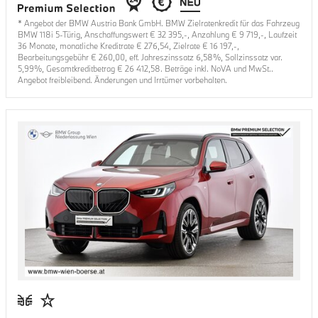
* Angebot der BMW Austria Bank GmbH. BMW Zielratenkredit für das Fahrzeug
BMW 118i 5-Türig
, Anschaffungswert €
32 395
,-, Anzahlung €
9 719
,-, Laufzeit
36
Monate, monatliche Kreditrate €
276,54
, Zielrate €
16 197
,-,
Bearbeitungsgebühr €
260,00
, eff. Jahreszinssatz
6,58
%, Sollzinssatz var.
5,99
%, Gesamtkreditbetrag €
26 412,58
. Beträge inkl. NoVA und MwSt..
Angebot freibleibend. Änderungen und Irrtümer vorbehalten.