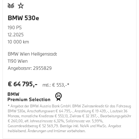
BMW 530e
190
PS
12.2025
10 000
km
BMW Wien Heiligenstadt
1190 Wien
Angebotsnr:
2955829
€
64 795
,-
mtl.: €
553
,-*
* Angebot der BMW Austria Bank GmbH. BMW Zielratenkredit für das Fahrzeug
BMW 530e
, Anschaffungswert €
64 795
,-, Anzahlung €
19 439
,-, Laufzeit
36
Monate, monatliche Kreditrate €
553,13
, Zielrate €
32 397
,-, Bearbeitungsgebühr
€
260,00
, eff. Jahreszinssatz
6,32
%, Sollzinssatz var.
5,99
%,
Gesamtkreditbetrag €
52 569,79
. Beträge inkl. NoVA und MwSt.. Angebot
freibleibend. Änderungen und Irrtümer vorbehalten.