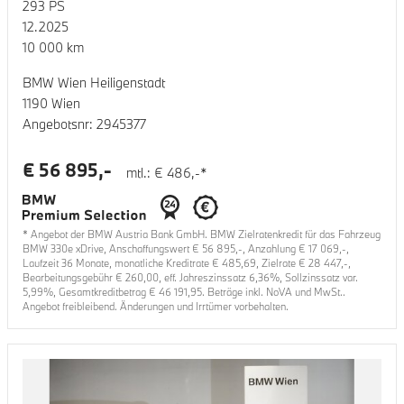
293
PS
12.2025
10 000
km
BMW Wien Heiligenstadt
1190 Wien
Angebotsnr:
2945377
€
56 895
,-
mtl.: €
486
,-*
* Angebot der BMW Austria Bank GmbH. BMW Zielratenkredit für das Fahrzeug
BMW 330e xDrive
, Anschaffungswert €
56 895
,-, Anzahlung €
17 069
,-,
Laufzeit
36
Monate, monatliche Kreditrate €
485,69
, Zielrate €
28 447
,-,
Bearbeitungsgebühr €
260,00
, eff. Jahreszinssatz
6,36
%, Sollzinssatz var.
5,99
%, Gesamtkreditbetrag €
46 191,95
. Beträge inkl. NoVA und MwSt..
Angebot freibleibend. Änderungen und Irrtümer vorbehalten.