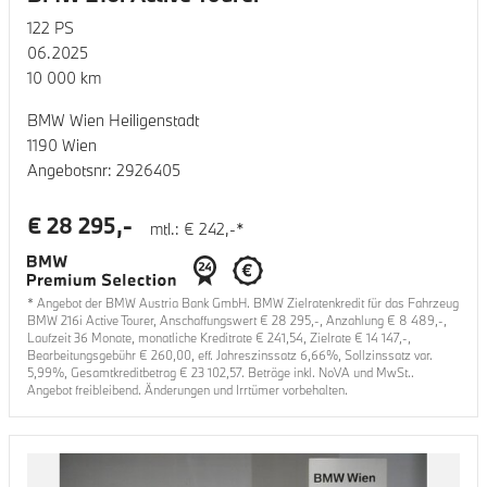
122
PS
06.2025
10 000
km
BMW Wien Heiligenstadt
1190 Wien
Angebotsnr:
2926405
€
28 295
,-
mtl.: €
242
,-*
* Angebot der BMW Austria Bank GmbH. BMW Zielratenkredit für das Fahrzeug
BMW 216i Active Tourer
, Anschaffungswert €
28 295
,-, Anzahlung €
8 489
,-,
Laufzeit
36
Monate, monatliche Kreditrate €
241,54
, Zielrate €
14 147
,-,
Bearbeitungsgebühr €
260,00
, eff. Jahreszinssatz
6,66
%, Sollzinssatz var.
5,99
%, Gesamtkreditbetrag €
23 102,57
. Beträge inkl. NoVA und MwSt..
Angebot freibleibend. Änderungen und Irrtümer vorbehalten.