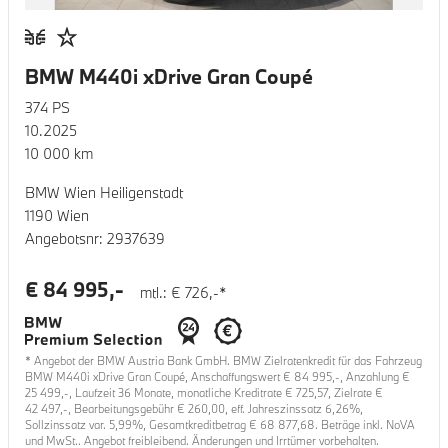
BMW M440i xDrive Gran Coupé
374
PS
10.2025
10 000
km
BMW Wien Heiligenstadt
1190 Wien
Angebotsnr:
2937639
€
84 995
,-
mtl.: €
726
,-*
* Angebot der BMW Austria Bank GmbH. BMW Zielratenkredit für das Fahrzeug
BMW M440i xDrive Gran Coupé
, Anschaffungswert €
84 995
,-, Anzahlung €
25 499
,-, Laufzeit
36
Monate, monatliche Kreditrate €
725,57
, Zielrate €
42 497
,-, Bearbeitungsgebühr €
260,00
, eff. Jahreszinssatz
6,26
%,
Sollzinssatz var.
5,99
%, Gesamtkreditbetrag €
68 877,68
. Beträge inkl. NoVA
und MwSt.. Angebot freibleibend. Änderungen und Irrtümer vorbehalten.