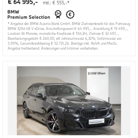
€
64 995
,-
mtl.: €
555
,-*
* Angebot der BMW Austria Bank GmbH. BMW Zielratenkredit für das Fahrzeug
BMW 320d 48 V xDrive
, Anschaffungswert €
64 995
,-, Anzahlung €
19 499
,-,
Laufzeit
36
Monate, monatliche Kreditrate €
554,84
, Zielrate €
32 497
,-,
Bearbeitungsgebühr €
260,00
, eff. Jahreszinssatz
6,32
%, Sollzinssatz var.
5,99
%, Gesamtkreditbetrag €
52 731,26
. Beträge inkl. NoVA und MwSt..
Angebot freibleibend. Änderungen und Irrtümer vorbehalten.