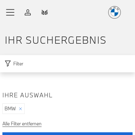
Freude
am Fahren
Zum Hauptinhalt springen
Anmelden
Fahrzeugvergleich
IHR SUCH­ERGEBNIS
Filter
IHRE AUSWAHL
Zu den Ergebnissen springen
BMW
Alle Filter entfernen