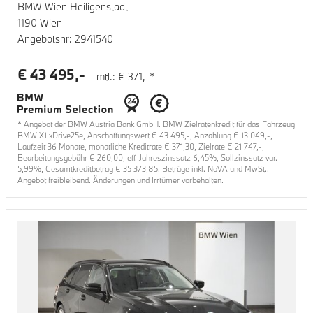
BMW Wien Heiligenstadt
1190 Wien
Angebotsnr:
2941540
€
43 495
,-
mtl.: €
371
,-*
* Angebot der BMW Austria Bank GmbH. BMW Zielratenkredit für das Fahrzeug
BMW X1 xDrive25e
, Anschaffungswert €
43 495
,-, Anzahlung €
13 049
,-,
Laufzeit
36
Monate, monatliche Kreditrate €
371,30
, Zielrate €
21 747
,-,
Bearbeitungsgebühr €
260,00
, eff. Jahreszinssatz
6,45
%, Sollzinssatz var.
5,99
%, Gesamtkreditbetrag €
35 373,85
. Beträge inkl. NoVA und MwSt..
Angebot freibleibend. Änderungen und Irrtümer vorbehalten.