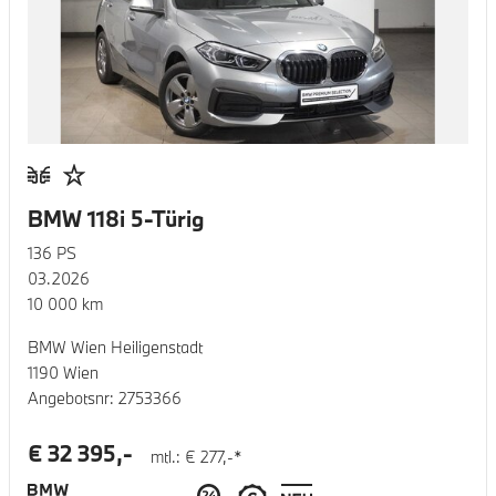
BMW 118i 5-Türig
136
PS
03.2026
10 000
km
BMW Wien Heiligenstadt
1190 Wien
Angebotsnr:
2753366
€
32 395
,-
mtl.: €
277
,-*