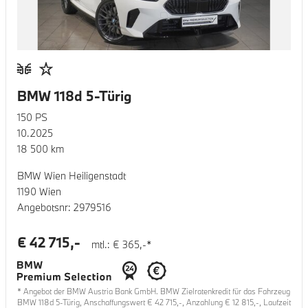
BMW 118d 5-Türig
150
PS
10.2025
18 500
km
BMW Wien Heiligenstadt
1190 Wien
Angebotsnr:
2979516
€
42 715
,-
mtl.: €
365
,-*
* Angebot der BMW Austria Bank GmbH. BMW Zielratenkredit für das Fahrzeug
BMW 118d 5-Türig
, Anschaffungswert €
42 715
,-, Anzahlung €
12 815
,-, Laufzeit