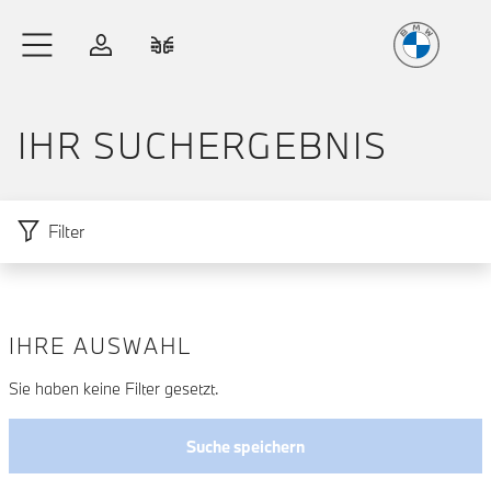
Freude
am Fahren
Zum Hauptinhalt springen
Anmelden
Fahrzeugvergleich
IHR SUCH­ERGEBNIS
Filter
IHRE AUSWAHL
Zu den Ergebnissen springen
Sie haben keine Filter gesetzt.
Suche speichern