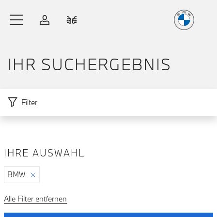
Freude
am Fahren
Zum Hauptinhalt springen
Anmelden
Fahrzeugvergleich
IHR SUCH­ERGEBNIS
Filter
IHRE AUSWAHL
Zu den Ergebnissen springen
BMW
Alle Filter entfernen