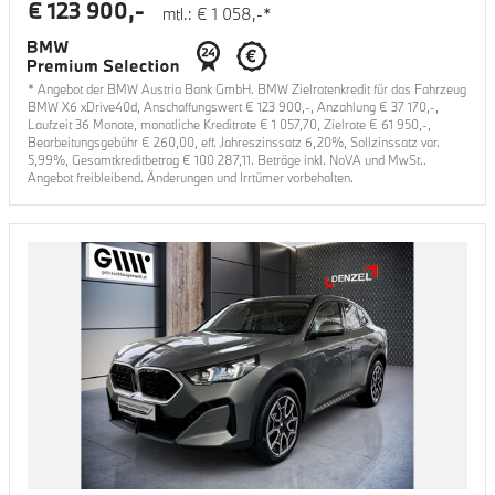
€
123 900
,-
mtl.: €
1 058
,-*
* Angebot der BMW Austria Bank GmbH. BMW Zielratenkredit für das Fahrzeug
BMW X6 xDrive40d
, Anschaffungswert €
123 900
,-, Anzahlung €
37 170
,-,
Laufzeit
36
Monate, monatliche Kreditrate €
1 057,70
, Zielrate €
61 950
,-,
Bearbeitungsgebühr €
260,00
, eff. Jahreszinssatz
6,20
%, Sollzinssatz var.
5,99
%, Gesamtkreditbetrag €
100 287,11
. Beträge inkl. NoVA und MwSt..
Angebot freibleibend. Änderungen und Irrtümer vorbehalten.