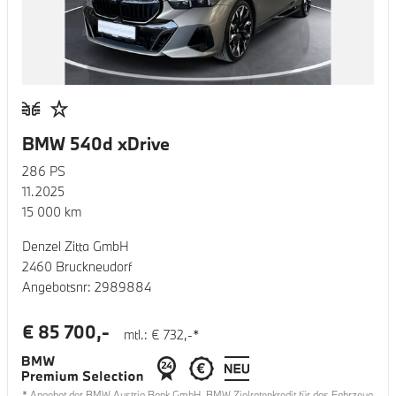
BMW 540d xDrive
286
PS
11.2025
15 000
km
Denzel Zitta GmbH
2460 Bruckneudorf
Angebotsnr:
2989884
€
85 700
,-
mtl.: €
732
,-*
* Angebot der BMW Austria Bank GmbH. BMW Zielratenkredit für das Fahrzeug