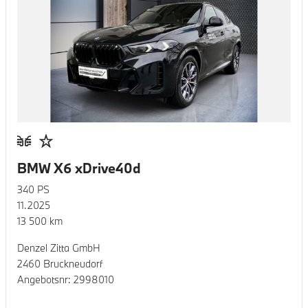
BMW X6 xDrive40d
340
PS
11.2025
13 500
km
Denzel Zitta GmbH
2460 Bruckneudorf
Angebotsnr:
2998010