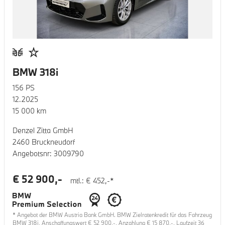
BMW 318i
156
PS
12.2025
15 000
km
Denzel Zitta GmbH
2460 Bruckneudorf
Angebotsnr:
3009790
€
52 900
,-
mtl.: €
452
,-*
* Angebot der BMW Austria Bank GmbH. BMW Zielratenkredit für das Fahrzeug
BMW 318i
, Anschaffungswert €
52 900
,-, Anzahlung €
15 870
,-, Laufzeit
36