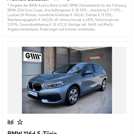
* Angebot der BMW Austria Bank GmbH. BMW Zielratenkredit für das Fahrzeug
BMW 220d Gran Coupe
, Anschaffungswert €
39 900
,-, Anzahlung €
11 970
,-,
Laufzeit
36
Monate, monatliche Kreditrate €
340,61
, Zielrate €
19 950
,-,
Bearbeitungsgebühr €
260,00
, eff. Jahreszinssatz
6,48
%, Sollzinssatz var.
5,99
%, Gesamtkreditbetrag €
32 472,12
. Beträge inkl. NoVA und MwSt..
Angebot freibleibend. Änderungen und Irrtümer vorbehalten.
BMW 116d 5-Türig