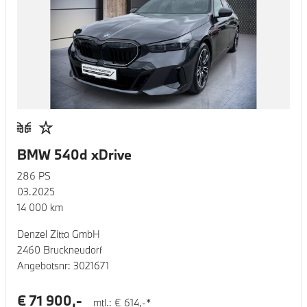
BMW 540d xDrive
286
PS
03.2025
14 000
km
Denzel Zitta GmbH
2460 Bruckneudorf
Angebotsnr:
3021671
€
71 900
,-
mtl.: €
614
,-*