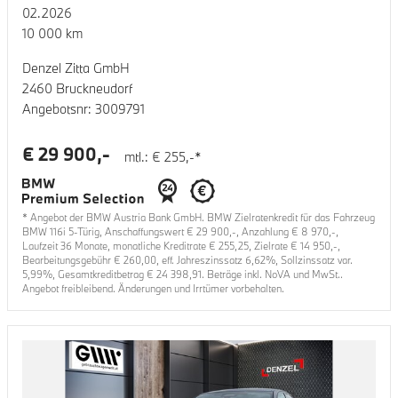
02.2026
10 000
km
Denzel Zitta GmbH
2460 Bruckneudorf
Angebotsnr:
3009791
€
29 900
,-
mtl.: €
255
,-*
* Angebot der BMW Austria Bank GmbH. BMW Zielratenkredit für das Fahrzeug
BMW 116i 5-Türig
, Anschaffungswert €
29 900
,-, Anzahlung €
8 970
,-,
Laufzeit
36
Monate, monatliche Kreditrate €
255,25
, Zielrate €
14 950
,-,
Bearbeitungsgebühr €
260,00
, eff. Jahreszinssatz
6,62
%, Sollzinssatz var.
5,99
%, Gesamtkreditbetrag €
24 398,91
. Beträge inkl. NoVA und MwSt..
Angebot freibleibend. Änderungen und Irrtümer vorbehalten.