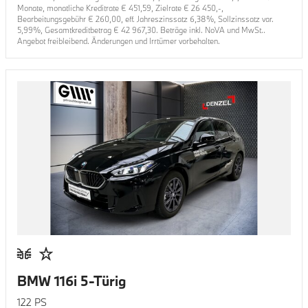
Monate, monatliche Kreditrate €
451,59
, Zielrate €
26 450
,-,
Bearbeitungsgebühr €
260,00
, eff. Jahreszinssatz
6,38
%, Sollzinssatz var.
5,99
%, Gesamtkreditbetrag €
42 967,30
. Beträge inkl. NoVA und MwSt..
Angebot freibleibend. Änderungen und Irrtümer vorbehalten.
BMW 116i 5-Türig
122
PS