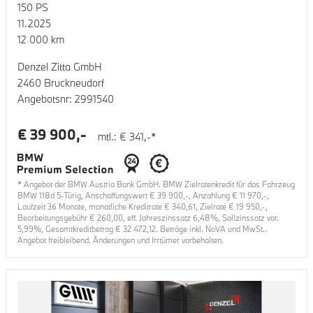
150
PS
11.2025
12 000
km
Denzel Zitta GmbH
2460 Bruckneudorf
Angebotsnr:
2991540
€
39 900
,-
mtl.: €
341
,-*
* Angebot der BMW Austria Bank GmbH. BMW Zielratenkredit für das Fahrzeug
BMW 118d 5-Türig
, Anschaffungswert €
39 900
,-, Anzahlung €
11 970
,-,
Laufzeit
36
Monate, monatliche Kreditrate €
340,61
, Zielrate €
19 950
,-,
Bearbeitungsgebühr €
260,00
, eff. Jahreszinssatz
6,48
%, Sollzinssatz var.
5,99
%, Gesamtkreditbetrag €
32 472,12
. Beträge inkl. NoVA und MwSt..
Angebot freibleibend. Änderungen und Irrtümer vorbehalten.