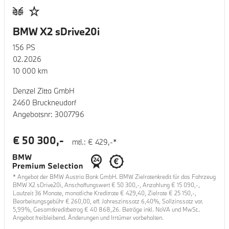
BMW X2 sDrive20i
156
PS
02.2026
10 000
km
Denzel Zitta GmbH
2460 Bruckneudorf
Angebotsnr:
3007796
€
50 300
,-
mtl.: €
429
,-*
* Angebot der BMW Austria Bank GmbH. BMW Zielratenkredit für das Fahrzeug
BMW X2 sDrive20i
, Anschaffungswert €
50 300
,-, Anzahlung €
15 090
,-,
Laufzeit
36
Monate, monatliche Kreditrate €
429,40
, Zielrate €
25 150
,-,
Bearbeitungsgebühr €
260,00
, eff. Jahreszinssatz
6,40
%, Sollzinssatz var.
5,99
%, Gesamtkreditbetrag €
40 868,26
. Beträge inkl. NoVA und MwSt..
Angebot freibleibend. Änderungen und Irrtümer vorbehalten.