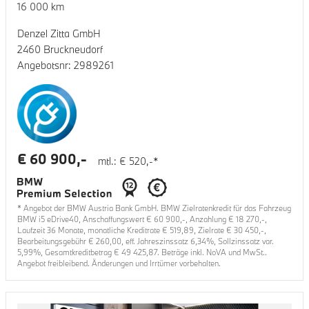
16 000
km
Denzel Zitta GmbH
2460 Bruckneudorf
Angebotsnr:
2989261
€
60 900
,-
mtl.: €
520
,-*
* Angebot der BMW Austria Bank GmbH. BMW Zielratenkredit für das Fahrzeug
BMW i5 eDrive40
, Anschaffungswert €
60 900
,-, Anzahlung €
18 270
,-,
Laufzeit
36
Monate, monatliche Kreditrate €
519,89
, Zielrate €
30 450
,-,
Bearbeitungsgebühr €
260,00
, eff. Jahreszinssatz
6,34
%, Sollzinssatz var.
5,99
%, Gesamtkreditbetrag €
49 425,87
. Beträge inkl. NoVA und MwSt..
Angebot freibleibend. Änderungen und Irrtümer vorbehalten.