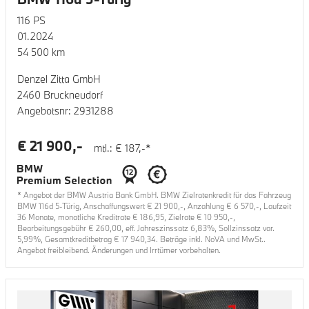
116
PS
01.2024
54 500
km
Denzel Zitta GmbH
2460 Bruckneudorf
Angebotsnr:
2931288
€
21 900
,-
mtl.: €
187
,-*
* Angebot der BMW Austria Bank GmbH. BMW Zielratenkredit für das Fahrzeug
BMW 116d 5-Türig
, Anschaffungswert €
21 900
,-, Anzahlung €
6 570
,-, Laufzeit
36
Monate, monatliche Kreditrate €
186,95
, Zielrate €
10 950
,-,
Bearbeitungsgebühr €
260,00
, eff. Jahreszinssatz
6,83
%, Sollzinssatz var.
5,99
%, Gesamtkreditbetrag €
17 940,34
. Beträge inkl. NoVA und MwSt..
Angebot freibleibend. Änderungen und Irrtümer vorbehalten.