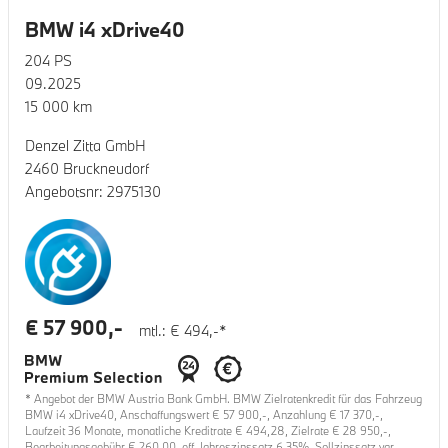
BMW i4 xDrive40
204
PS
09.2025
15 000
km
Denzel Zitta GmbH
2460 Bruckneudorf
Angebotsnr:
2975130
€
57 900
,-
mtl.: €
494
,-*
* Angebot der BMW Austria Bank GmbH. BMW Zielratenkredit für das Fahrzeug
BMW i4 xDrive40
, Anschaffungswert €
57 900
,-, Anzahlung €
17 370
,-,
Laufzeit
36
Monate, monatliche Kreditrate €
494,28
, Zielrate €
28 950
,-,
Bearbeitungsgebühr €
260,00
, eff. Jahreszinssatz
6,35
%, Sollzinssatz var.