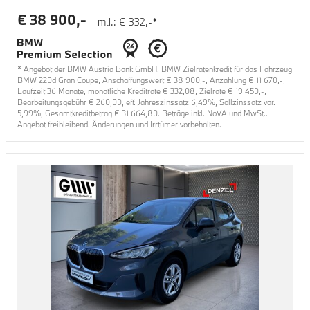
€
38 900
,-
mtl.: €
332
,-*
* Angebot der BMW Austria Bank GmbH. BMW Zielratenkredit für das Fahrzeug
BMW 220d Gran Coupe
, Anschaffungswert €
38 900
,-, Anzahlung €
11 670
,-,
Laufzeit
36
Monate, monatliche Kreditrate €
332,08
, Zielrate €
19 450
,-,
Bearbeitungsgebühr €
260,00
, eff. Jahreszinssatz
6,49
%, Sollzinssatz var.
5,99
%, Gesamtkreditbetrag €
31 664,80
. Beträge inkl. NoVA und MwSt..
Angebot freibleibend. Änderungen und Irrtümer vorbehalten.