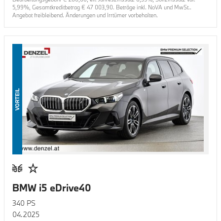
5,99
%, Gesamtkreditbetrag €
47 003,90
. Beträge inkl. NoVA und MwSt..
Angebot freibleibend. Änderungen und Irrtümer vorbehalten.
VORTEIL
BMW i5 eDrive40
340
PS
04.2025