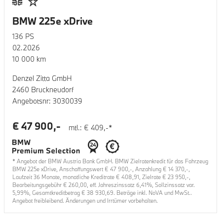
BMW 225e xDrive
136
PS
02.2026
10 000
km
Denzel Zitta GmbH
2460 Bruckneudorf
Angebotsnr:
3030039
€
47 900
,-
mtl.: €
409
,-*
* Angebot der BMW Austria Bank GmbH. BMW Zielratenkredit für das Fahrzeug
BMW 225e xDrive
, Anschaffungswert €
47 900
,-, Anzahlung €
14 370
,-,
Laufzeit
36
Monate, monatliche Kreditrate €
408,91
, Zielrate €
23 950
,-,
Bearbeitungsgebühr €
260,00
, eff. Jahreszinssatz
6,41
%, Sollzinssatz var.
5,99
%, Gesamtkreditbetrag €
38 930,69
. Beträge inkl. NoVA und MwSt..
Angebot freibleibend. Änderungen und Irrtümer vorbehalten.