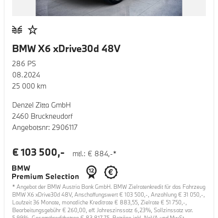
BMW X6 xDrive30d 48V
286
PS
08.2024
25 000
km
Denzel Zitta GmbH
2460 Bruckneudorf
Angebotsnr:
2906117
€
103 500
,-
mtl.: €
884
,-*
* Angebot der BMW Austria Bank GmbH. BMW Zielratenkredit für das Fahrzeug
BMW X6 xDrive30d 48V
, Anschaffungswert €
103 500
,-, Anzahlung €
31 050
,-,
Laufzeit
36
Monate, monatliche Kreditrate €
883,55
, Zielrate €
51 750
,-,
Bearbeitungsgebühr €
260,00
, eff. Jahreszinssatz
6,23
%, Sollzinssatz var.
5,99
%, Gesamtkreditbetrag €
83 817,75
. Beträge inkl. NoVA und MwSt..