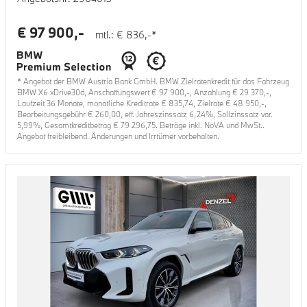
€
97 900
,-
mtl.: €
836
,-*
* Angebot der BMW Austria Bank GmbH. BMW Zielratenkredit für das Fahrzeug
BMW X6 xDrive30d
, Anschaffungswert €
97 900
,-, Anzahlung €
29 370
,-,
Laufzeit
36
Monate, monatliche Kreditrate €
835,74
, Zielrate €
48 950
,-,
Bearbeitungsgebühr €
260,00
, eff. Jahreszinssatz
6,24
%, Sollzinssatz var.
5,99
%, Gesamtkreditbetrag €
79 296,75
. Beträge inkl. NoVA und MwSt..
Angebot freibleibend. Änderungen und Irrtümer vorbehalten.