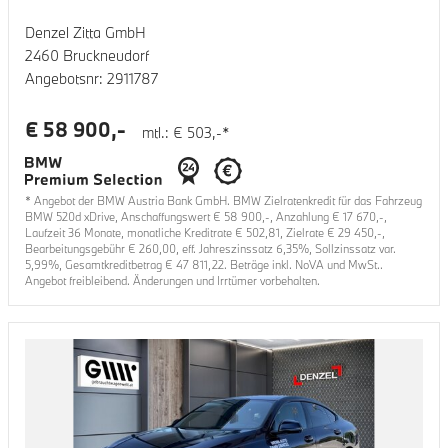
Denzel Zitta GmbH
2460 Bruckneudorf
Angebotsnr:
2911787
€
58 900
,-
mtl.: €
503
,-*
* Angebot der BMW Austria Bank GmbH. BMW Zielratenkredit für das Fahrzeug
BMW 520d xDrive
, Anschaffungswert €
58 900
,-, Anzahlung €
17 670
,-,
Laufzeit
36
Monate, monatliche Kreditrate €
502,81
, Zielrate €
29 450
,-,
Bearbeitungsgebühr €
260,00
, eff. Jahreszinssatz
6,35
%, Sollzinssatz var.
5,99
%, Gesamtkreditbetrag €
47 811,22
. Beträge inkl. NoVA und MwSt..
Angebot freibleibend. Änderungen und Irrtümer vorbehalten.