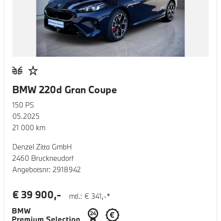
BMW 220d Gran Coupe
150
PS
05.2025
21 000
km
Denzel Zitta GmbH
2460 Bruckneudorf
Angebotsnr:
2918942
€
39 900
,-
mtl.: €
341
,-*