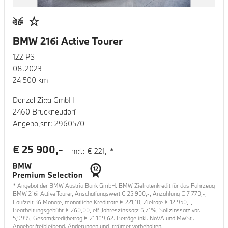
BMW 216i Active Tourer
122
PS
08.2023
24 500
km
Denzel Zitta GmbH
2460 Bruckneudorf
Angebotsnr:
2960570
€
25 900
,-
mtl.: €
221
,-*
* Angebot der BMW Austria Bank GmbH. BMW Zielratenkredit für das Fahrzeug
BMW 216i Active Tourer
, Anschaffungswert €
25 900
,-, Anzahlung €
7 770
,-,
Laufzeit
36
Monate, monatliche Kreditrate €
221,10
, Zielrate €
12 950
,-,
Bearbeitungsgebühr €
260,00
, eff. Jahreszinssatz
6,71
%, Sollzinssatz var.
5,99
%, Gesamtkreditbetrag €
21 169,62
. Beträge inkl. NoVA und MwSt..
Angebot freibleibend. Änderungen und Irrtümer vorbehalten.