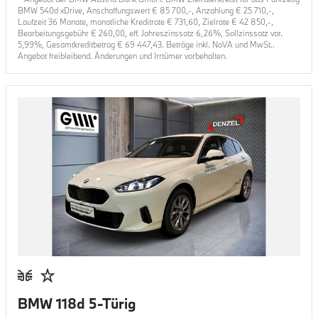
BMW 540d xDrive
, Anschaffungswert €
85 700
,-, Anzahlung €
25 710
,-,
Laufzeit
36
Monate, monatliche Kreditrate €
731,60
, Zielrate €
42 850
,-,
Bearbeitungsgebühr €
260,00
, eff. Jahreszinssatz
6,26
%, Sollzinssatz var.
5,99
%, Gesamtkreditbetrag €
69 447,43
. Beträge inkl. NoVA und MwSt..
Angebot freibleibend. Änderungen und Irrtümer vorbehalten.
BMW 118d 5-Türig