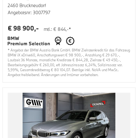
2460 Bruckneudorf
Angebotsnr:
3007797
€
98 900
,-
mtl.: €
844
,-*
* Angebot der BMW Austria Bank GmbH. BMW Zielratenkredit für das Fahrzeug
BMW iX xDrive60
, Anschaffungswert €
98 900
,-, Anzahlung €
29 670
,-,
Laufzeit
36
Monate, monatliche Kreditrate €
844,28
, Zielrate €
49 450
,-,
Bearbeitungsgebühr €
260,00
, eff. Jahreszinssatz
6,24
%, Sollzinssatz var.
5,99
%, Gesamtkreditbetrag €
80 104,07
. Beträge inkl. NoVA und MwSt..
Angebot freibleibend. Änderungen und Irrtümer vorbehalten.