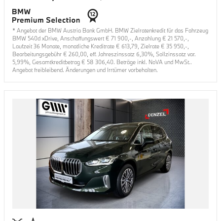
* Angebot der BMW Austria Bank GmbH. BMW Zielratenkredit für das Fahrzeug
BMW 540d xDrive
, Anschaffungswert €
71 900
,-, Anzahlung €
21 570
,-,
Laufzeit
36
Monate, monatliche Kreditrate €
613,79
, Zielrate €
35 950
,-,
Bearbeitungsgebühr €
260,00
, eff. Jahreszinssatz
6,30
%, Sollzinssatz var.
5,99
%, Gesamtkreditbetrag €
58 306,40
. Beträge inkl. NoVA und MwSt..
Angebot freibleibend. Änderungen und Irrtümer vorbehalten.