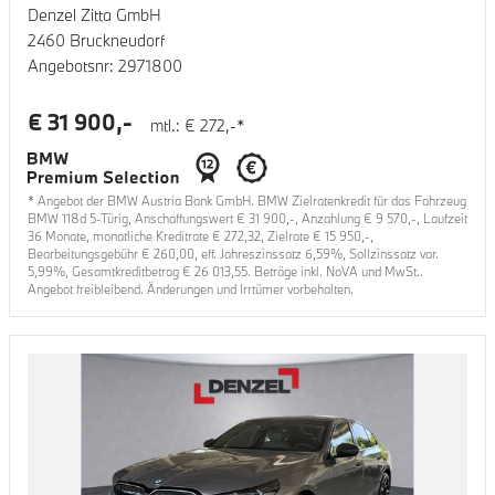
Denzel Zitta GmbH
2460 Bruckneudorf
Angebotsnr:
2971800
€
31 900
,-
mtl.: €
272
,-*
* Angebot der BMW Austria Bank GmbH. BMW Zielratenkredit für das Fahrzeug
BMW 118d 5-Türig
, Anschaffungswert €
31 900
,-, Anzahlung €
9 570
,-, Laufzeit
36
Monate, monatliche Kreditrate €
272,32
, Zielrate €
15 950
,-,
Bearbeitungsgebühr €
260,00
, eff. Jahreszinssatz
6,59
%, Sollzinssatz var.
5,99
%, Gesamtkreditbetrag €
26 013,55
. Beträge inkl. NoVA und MwSt..
Angebot freibleibend. Änderungen und Irrtümer vorbehalten.