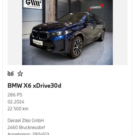
BMW X6 xDrive30d
286
PS
02.2024
22 500
km
Denzel Zitta GmbH
2460 Bruckneudorf
Angebotsnr:
2904613