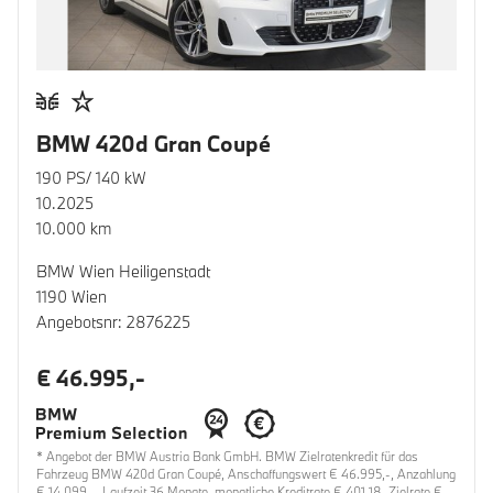
BMW 420d Gran Coupé
190 PS/ 140 kW
10.2025
10.000 km
BMW Wien Heiligenstadt
1190 Wien
Angebotsnr: 2876225
€ 46.995,-
* Angebot der BMW Austria Bank GmbH. BMW Zielratenkredit für das
Fahrzeug BMW 420d Gran Coupé, Anschaffungswert € 46.995,-, Anzahlung
€ 14.099,-, Laufzeit 36 Monate, monatliche Kreditrate € 401,18, Zielrate €