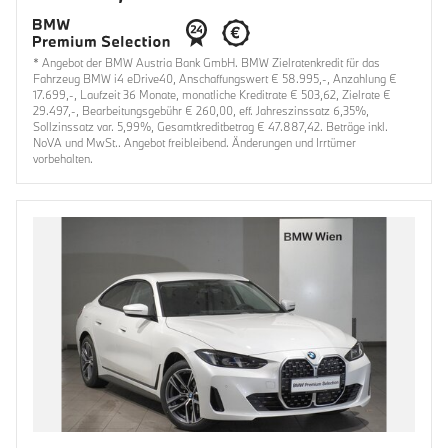
* Angebot der BMW Austria Bank GmbH. BMW Zielratenkredit für das
Fahrzeug BMW i4 eDrive40, Anschaffungswert € 58.995,-, Anzahlung €
17.699,-, Laufzeit 36 Monate, monatliche Kreditrate € 503,62, Zielrate €
29.497,-, Bearbeitungsgebühr € 260,00, eff. Jahreszinssatz 6,35%,
Sollzinssatz var. 5,99%, Gesamtkreditbetrag € 47.887,42. Beträge inkl.
NoVA und MwSt.. Angebot freibleibend. Änderungen und Irrtümer
vorbehalten.