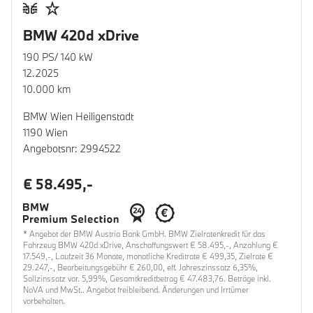
BMW 420d xDrive
190 PS/ 140 kW
12.2025
10.000 km
BMW Wien Heiligenstadt
1190 Wien
Angebotsnr: 2994522
€ 58.495,-
* Angebot der BMW Austria Bank GmbH. BMW Zielratenkredit für das
Fahrzeug BMW 420d xDrive, Anschaffungswert € 58.495,-, Anzahlung €
17.549,-, Laufzeit 36 Monate, monatliche Kreditrate € 499,35, Zielrate €
29.247,-, Bearbeitungsgebühr € 260,00, eff. Jahreszinssatz 6,35%,
Sollzinssatz var. 5,99%, Gesamtkreditbetrag € 47.483,76. Beträge inkl.
NoVA und MwSt.. Angebot freibleibend. Änderungen und Irrtümer
vorbehalten.