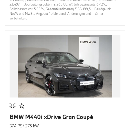
23.497,-, Bearbeitungsgebühr € 260,00, eff. Jahreszinssatz 6,42%,
Sollzinssatz var. 5,99%, Gesamtkreditbetrag € 38.199,56. Beträge inkl.
NoVA und MwSt.. Angebot freibleibend. Änderungen und Irrtümer
vorbehalten.
BMW M440i xDrive Gran Coupé
374 PS/ 275 kW