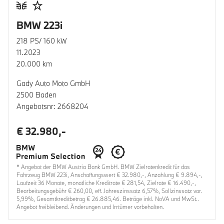
BMW 223i
218 PS/ 160 kW
11.2023
20.000 km
Gady Auto Moto GmbH
2500 Baden
Angebotsnr: 2668204
€ 32.980,-
* Angebot der BMW Austria Bank GmbH. BMW Zielratenkredit für das
Fahrzeug BMW 223i, Anschaffungswert € 32.980,-, Anzahlung € 9.894,-,
Laufzeit 36 Monate, monatliche Kreditrate € 281,54, Zielrate € 16.490,-,
Bearbeitungsgebühr € 260,00, eff. Jahreszinssatz 6,57%, Sollzinssatz var.
5,99%, Gesamtkreditbetrag € 26.885,46. Beträge inkl. NoVA und MwSt..
Angebot freibleibend. Änderungen und Irrtümer vorbehalten.