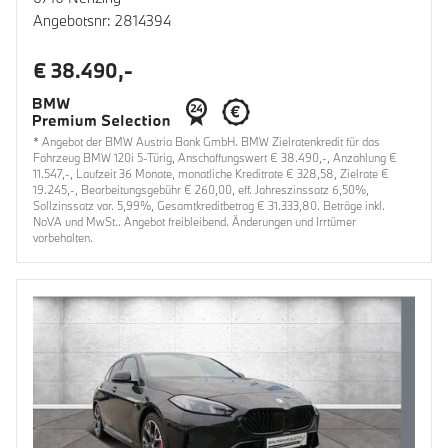
Angebotsnr: 2814394
€ 38.490,-
* Angebot der BMW Austria Bank GmbH. BMW Zielratenkredit für das
Fahrzeug BMW 120i 5-Türig, Anschaffungswert € 38.490,-, Anzahlung €
11.547,-, Laufzeit 36 Monate, monatliche Kreditrate € 328,58, Zielrate €
19.245,-, Bearbeitungsgebühr € 260,00, eff. Jahreszinssatz 6,50%,
Sollzinssatz var. 5,99%, Gesamtkreditbetrag € 31.333,80. Beträge inkl.
NoVA und MwSt.. Angebot freibleibend. Änderungen und Irrtümer
vorbehalten.