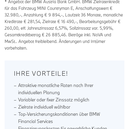
* Angebot der BMW Austria Bank GmbH. BMW Zielratenkredit
für das Fahrzeug MINI Countryman E, Anschaffungswert €
32.980,-, Anzahlung €
9 894
,-, Laufzeit
36
Monate, monatliche
Kreditrate €
281,54
, Zielrate €
16 490
,-, Bearbeitungsgebühr €
260,00
, eff. Jahreszinssatz
6,57
%, Sollzinssatz var.
5,99
%,
Gesamtkreditbetrag €
26 885,46
. Beträge inkl. NoVA und
MwSt.. Angebot freibleibend. Änderungen und Irrtümer
vorbehalten.
IHRE VORTEILE!
Attraktive monatliche Raten nach Ihrer
individuellen Planung
Variabler oder fixer Zinssatz möglich
Zielrate individuell wählbar
Top-Versicherungskonditionen über BMW
Financial Services
Finanzierungskosten für gewerbliche Kunden