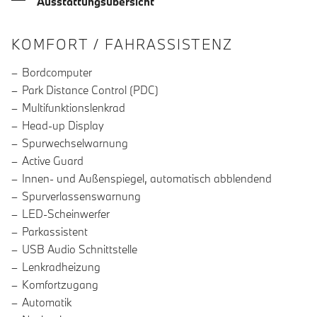
Ausstattungsübersicht
INFORMATIONEN ÜBER DIE AUSSTA
KOMFORT / FAHRASSISTENZ
Bordcomputer
Park Distance Control (PDC)
Multifunktionslenkrad
Head-up Display
Spurwechselwarnung
Active Guard
Innen- und Außenspiegel, automatisch abblendend
Spurverlassenswarnung
LED-Scheinwerfer
Parkassistent
USB Audio Schnittstelle
Lenkradheizung
Komfortzugang
Automatik