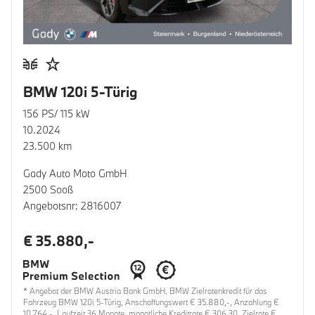
BMW 120i 5-Türig
156 PS/ 115 kW
10.2024
23.500 km
Gady Auto Moto GmbH
2500 Sooß
Angebotsnr: 2816007
€ 35.880,-
* Angebot der BMW Austria Bank GmbH. BMW Zielratenkredit für das
Fahrzeug BMW 120i 5-Türig, Anschaffungswert € 35.880,-, Anzahlung €
10.764,-, Laufzeit 36 Monate, monatliche Kreditrate € 306,30, Zielrate €