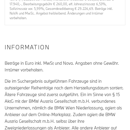
17.940,-, Bearbeitungsgebühr € 260,00, eff. Jahreszinssatz 6,53%,
Sollzinssatz var. 5,99%, Gesamtkreditbetrag € 29.226,69. Beträge inkl.
NoVA und MwSt.. Angebot freibleibend. Änderungen und Irrtümer
vorbehalten.
INFORMATION
Beträge in Euro inkl. MwSt und Nova. Angaben ohne Gewähr.
Irrtümer vorbehalten.
Die im Suchergebnis aufgeführten Fahrzeuge sind in
aufsteigender Reihenfolge nach dem Herstellungsdatum sortiert.
Ältere Fahrzeuge sind zuerst aufgeführt. Ein im Sinne von § 15
AktG mit der BMW Austria Gesellschaft m.b.H. verbundenes
Unternehmen, nämlich die BMW Wien Niederlassung, agiert als
Anbieter auf dem Online-Marktplatz. Zudem agiert die BMW
Austria Gesellschaft m.b.H. selbst über ihre
Zweigniederlassungen als Anbieter. Alle andere Anbieter auf