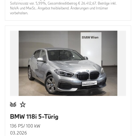
Sollzinssatz var. 5,99%, Gesamtkreditbetrag € 26.412,67. Beträge inkl.
NoVA und MwSt.. Angebot freibleibend. Änderungen und Irrtümer
vorbehalten.
BMW 118i 5-Türig
136 PS/ 100 kW
03.2026