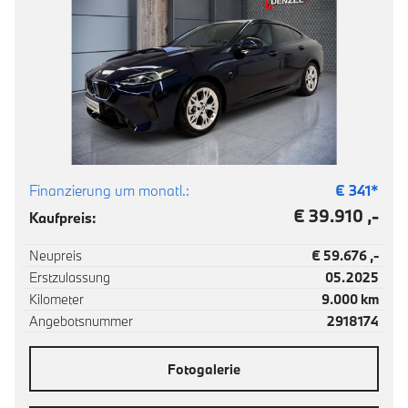
Finanzierung um monatl.:
€
341
*
€ 39.910 ,-
Kaufpreis:
Neupreis
€ 59.676 ,-
Erstzulassung
05.2025
Kilometer
9.000 km
Angebotsnummer
2918174
Fotogalerie