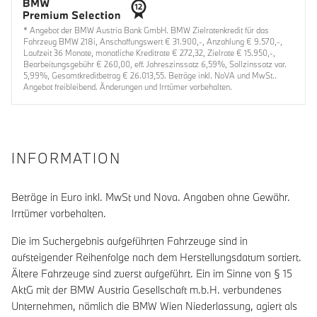
* Angebot der BMW Austria Bank GmbH. BMW Zielratenkredit für das
Fahrzeug BMW 218i, Anschaffungswert € 31.900,-, Anzahlung € 9.570,-,
Laufzeit 36 Monate, monatliche Kreditrate € 272,32, Zielrate € 15.950,-,
Bearbeitungsgebühr € 260,00, eff. Jahreszinssatz 6,59%, Sollzinssatz var.
5,99%, Gesamtkreditbetrag € 26.013,55. Beträge inkl. NoVA und MwSt..
Angebot freibleibend. Änderungen und Irrtümer vorbehalten.
INFORMATION
Beträge in Euro inkl. MwSt und Nova. Angaben ohne Gewähr.
Irrtümer vorbehalten.
Die im Suchergebnis aufgeführten Fahrzeuge sind in
aufsteigender Reihenfolge nach dem Herstellungsdatum sortiert.
Ältere Fahrzeuge sind zuerst aufgeführt. Ein im Sinne von § 15
AktG mit der BMW Austria Gesellschaft m.b.H. verbundenes
Unternehmen, nämlich die BMW Wien Niederlassung, agiert als