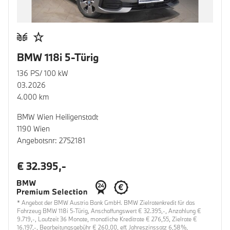
BMW 118i 5-Türig
136 PS/ 100 kW
03.2026
4.000 km
BMW Wien Heiligenstadt
1190 Wien
Angebotsnr: 2752181
€ 32.395,-
* Angebot der BMW Austria Bank GmbH. BMW Zielratenkredit für das
Fahrzeug BMW 118i 5-Türig, Anschaffungswert € 32.395,-, Anzahlung €
9.719,-, Laufzeit 36 Monate, monatliche Kreditrate € 276,55, Zielrate €
16.197,-, Bearbeitungsgebühr € 260,00, eff. Jahreszinssatz 6,58%,