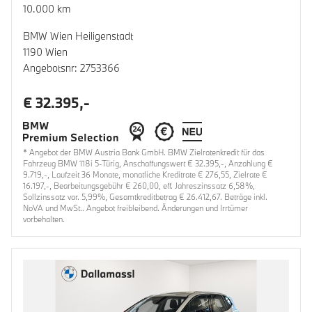
10.000 km
BMW Wien Heiligenstadt
1190 Wien
Angebotsnr: 2753366
€ 32.395,-
* Angebot der BMW Austria Bank GmbH. BMW Zielratenkredit für das
Fahrzeug BMW 118i 5-Türig, Anschaffungswert € 32.395,-, Anzahlung €
9.719,-, Laufzeit 36 Monate, monatliche Kreditrate € 276,55, Zielrate €
16.197,-, Bearbeitungsgebühr € 260,00, eff. Jahreszinssatz 6,58%,
Sollzinssatz var. 5,99%, Gesamtkreditbetrag € 26.412,67. Beträge inkl.
NoVA und MwSt.. Angebot freibleibend. Änderungen und Irrtümer
vorbehalten.