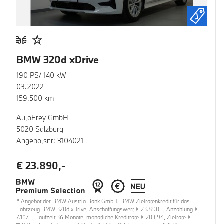
BMW 320d xDrive
190 PS/ 140 kW
03.2022
159.500 km
AutoFrey GmbH
5020 Salzburg
Angebotsnr: 3104021
€ 23.890,-
* Angebot der BMW Austria Bank GmbH. BMW Zielratenkredit für das
Fahrzeug BMW 320d xDrive, Anschaffungswert € 23.890,-, Anzahlung €
7.167,-, Laufzeit 36 Monate, monatliche Kreditrate € 203,94, Zielrate €