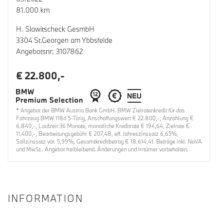
81.000 km
H. Slawitscheck GesmbH
3304 St.Georgen am Ybbsfelde
Angebotsnr: 3107862
€ 22.800,-
* Angebot der BMW Austria Bank GmbH. BMW Zielratenkredit für das
Fahrzeug BMW 118d 5-Türig, Anschaffungswert € 22.800,-, Anzahlung €
6.840,-, Laufzeit 36 Monate, monatliche Kreditrate € 194,64, Zielrate €
11.400,-, Bearbeitungsgebühr € 207,48, eff. Jahreszinssatz 6,65%,
Sollzinssatz var. 5,99%, Gesamtkreditbetrag € 18.614,41. Beträge inkl. NoVA
und MwSt.. Angebot freibleibend. Änderungen und Irrtümer vorbehalten.
INFORMATION