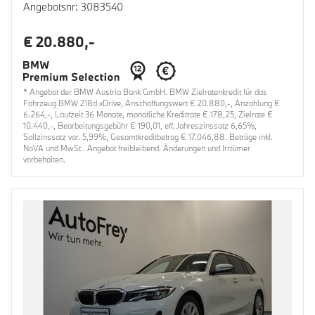
Angebotsnr: 3083540
€ 20.880,-
* Angebot der BMW Austria Bank GmbH. BMW Zielratenkredit für das
Fahrzeug BMW 218d xDrive, Anschaffungswert € 20.880,-, Anzahlung €
6.264,-, Laufzeit 36 Monate, monatliche Kreditrate € 178,25, Zielrate €
10.440,-, Bearbeitungsgebühr € 190,01, eff. Jahreszinssatz 6,65%,
Sollzinssatz var. 5,99%, Gesamtkreditbetrag € 17.046,88. Beträge inkl.
NoVA und MwSt.. Angebot freibleibend. Änderungen und Irrtümer
vorbehalten.