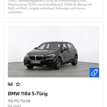
11.945,-, Bearbeitungsgebühr € 217,40, eff. Jahreszinssatz 6,65%,
Sollzinssatz var. 5,99%, Gesamtkreditbetrag € 19.504,30. Beträge inkl.
NoVA und MwSt.. Angebot freibleibend. Änderungen und Irrtümer
vorbehalten.
BMW 118d 5-Türig
150 PS/ 110 kW
03.2022