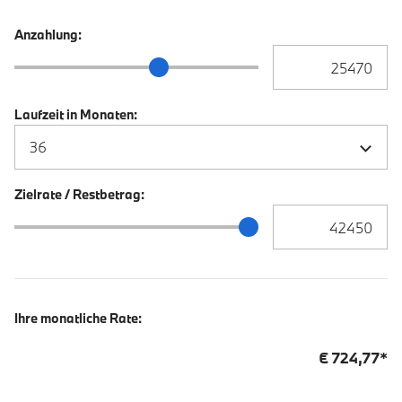
Anzahlung:
Anzahlung Eingabe
Anzahlung Schieberegler
Laufzeit in Monaten:
Zielrate / Restbetrag:
Zielrate / Restbetra
Zielrate / Restbetrag Schieberegler
Ihre monatliche Rate:
€
724,77
*