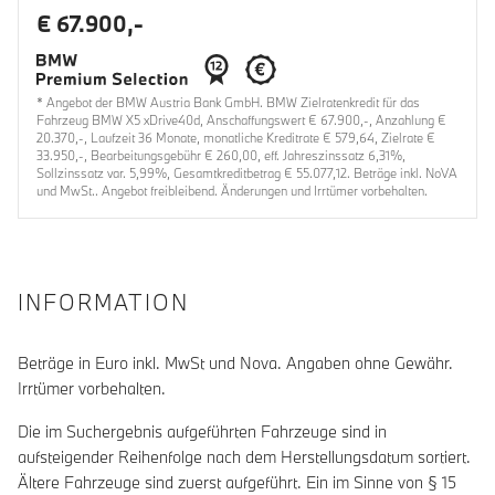
€ 67.900,-
* Angebot der BMW Austria Bank GmbH. BMW Zielratenkredit für das
Fahrzeug BMW X5 xDrive40d, Anschaffungswert € 67.900,-, Anzahlung €
20.370,-, Laufzeit 36 Monate, monatliche Kreditrate € 579,64, Zielrate €
33.950,-, Bearbeitungsgebühr € 260,00, eff. Jahreszinssatz 6,31%,
Sollzinssatz var. 5,99%, Gesamtkreditbetrag € 55.077,12. Beträge inkl. NoVA
und MwSt.. Angebot freibleibend. Änderungen und Irrtümer vorbehalten.
INFORMATION
Beträge in Euro inkl. MwSt und Nova. Angaben ohne Gewähr.
Irrtümer vorbehalten.
Die im Suchergebnis aufgeführten Fahrzeuge sind in
aufsteigender Reihenfolge nach dem Herstellungsdatum sortiert.
Ältere Fahrzeuge sind zuerst aufgeführt. Ein im Sinne von § 15