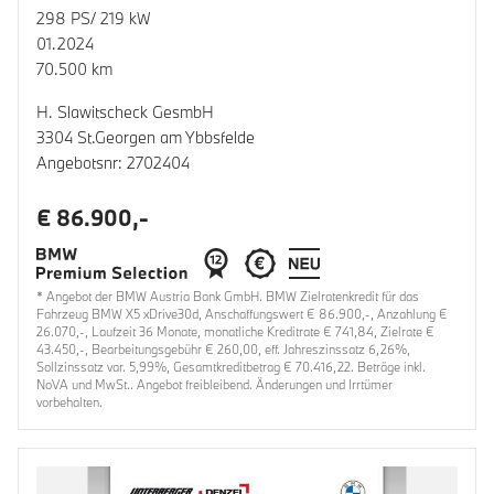
298 PS/ 219 kW
01.2024
70.500 km
H. Slawitscheck GesmbH
3304 St.Georgen am Ybbsfelde
Angebotsnr: 2702404
€ 86.900,-
* Angebot der BMW Austria Bank GmbH. BMW Zielratenkredit für das
Fahrzeug BMW X5 xDrive30d, Anschaffungswert € 86.900,-, Anzahlung €
26.070,-, Laufzeit 36 Monate, monatliche Kreditrate € 741,84, Zielrate €
43.450,-, Bearbeitungsgebühr € 260,00, eff. Jahreszinssatz 6,26%,
Sollzinssatz var. 5,99%, Gesamtkreditbetrag € 70.416,22. Beträge inkl.
NoVA und MwSt.. Angebot freibleibend. Änderungen und Irrtümer
vorbehalten.