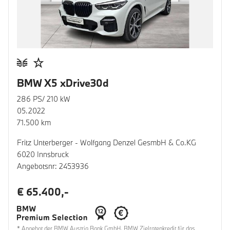
BMW X5 xDrive30d
286 PS/ 210 kW
05.2022
71.500 km
Fritz Unterberger - Wolfgang Denzel GesmbH & Co.KG
6020 Innsbruck
Angebotsnr: 2453936
€ 65.400,-
* Angebot der BMW Austria Bank GmbH. BMW Zielratenkredit für das