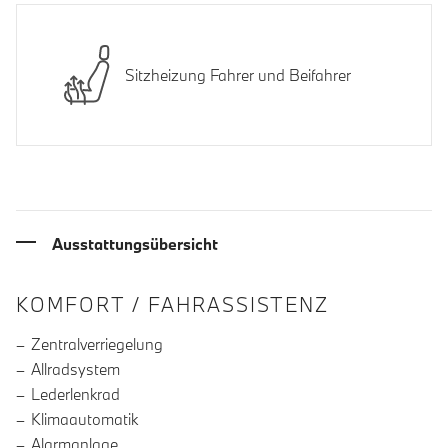
Sitzheizung Fahrer und Beifahrer
Ausstattungsübersicht
INFORMATIONEN ÜBER DIE AUSSTA
KOMFORT / FAHRASSISTENZ
Zentralverriegelung
Allradsystem
Lederlenkrad
Klimaautomatik
Alarmanlage