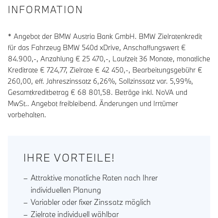
INFORMATION
* Angebot der BMW Austria Bank GmbH. BMW Zielratenkredit
für das Fahrzeug BMW 540d xDrive, Anschaffungswert €
84.900,-, Anzahlung €
25 470
,-, Laufzeit
36
Monate, monatliche
Kreditrate €
724,77
, Zielrate €
42 450
,-, Bearbeitungsgebühr €
260,00
, eff. Jahreszinssatz
6,26
%, Sollzinssatz var.
5,99
%,
Gesamtkreditbetrag €
68 801,58
. Beträge inkl. NoVA und
MwSt.. Angebot freibleibend. Änderungen und Irrtümer
vorbehalten.
IHRE VORTEILE!
Attraktive monatliche Raten nach Ihrer
individuellen Planung
Variabler oder fixer Zinssatz möglich
Zielrate individuell wählbar