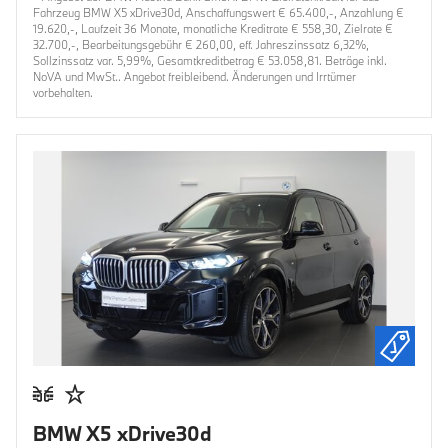
Fahrzeug BMW X5 xDrive30d, Anschaffungswert € 65.400,-, Anzahlung €
19.620,-, Laufzeit 36 Monate, monatliche Kreditrate € 558,30, Zielrate €
32.700,-, Bearbeitungsgebühr € 260,00, eff. Jahreszinssatz 6,32%,
Sollzinssatz var. 5,99%, Gesamtkreditbetrag € 53.058,81. Beträge inkl.
NoVA und MwSt.. Angebot freibleibend. Änderungen und Irrtümer
vorbehalten.
BMW X5 xDrive30d