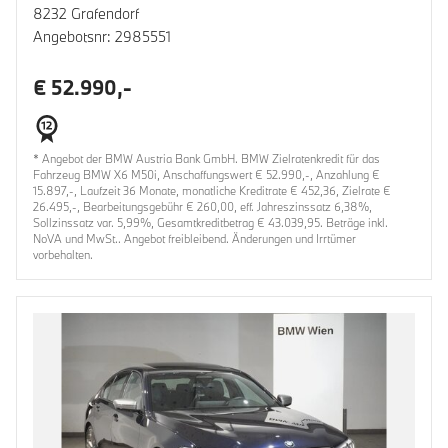
8232 Grafendorf
Angebotsnr: 2985551
€ 52.990,-
* Angebot der BMW Austria Bank GmbH. BMW Zielratenkredit für das
Fahrzeug BMW X6 M50i, Anschaffungswert € 52.990,-, Anzahlung €
15.897,-, Laufzeit 36 Monate, monatliche Kreditrate € 452,36, Zielrate €
26.495,-, Bearbeitungsgebühr € 260,00, eff. Jahreszinssatz 6,38%,
Sollzinssatz var. 5,99%, Gesamtkreditbetrag € 43.039,95. Beträge inkl.
NoVA und MwSt.. Angebot freibleibend. Änderungen und Irrtümer
vorbehalten.