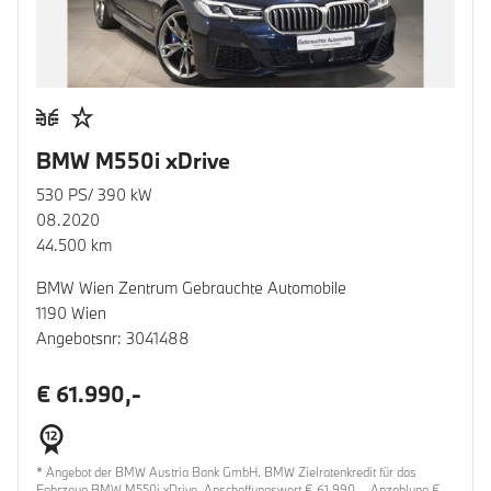
BMW M550i xDrive
530 PS/ 390 kW
08.2020
44.500 km
BMW Wien Zentrum Gebrauchte Automobile
1190 Wien
Angebotsnr: 3041488
€ 61.990,-
* Angebot der BMW Austria Bank GmbH. BMW Zielratenkredit für das
Fahrzeug BMW M550i xDrive, Anschaffungswert € 61.990,-, Anzahlung €