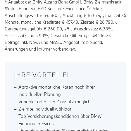
* Angebot der BMW Austria Bank GmbH. BMW Zielratenkredit
für das Fahrzeug BYD Sealion 7 Excellence Ö-Paket,
Anschaffungswert € 53.580,-, Anzahlung €
16 074
,-, Laufzeit
36
Monate, monatliche Kreditrate €
457,40
, Zielrate €
26 790
,-,
Bearbeitungsgebühr €
260,00
, eff. Jahreszinssatz
6,38
%,
Sollzinssatz var.
5,99
%, Gesamtkreditbetrag €
43 516,27
.
Beträge inkl. NoVA und MwSt.. Angebot freibleibend.
Änderungen und Irrtümer vorbehalten.
IHRE VORTEILE!
Attraktive monatliche Raten nach Ihrer
individuellen Planung
Variabler oder fixer Zinssatz möglich
Zielrate individuell wählbar
Top-Versicherungskonditionen über BMW
Financial Services
Finanzierungskosten für gewerbliche Kunden