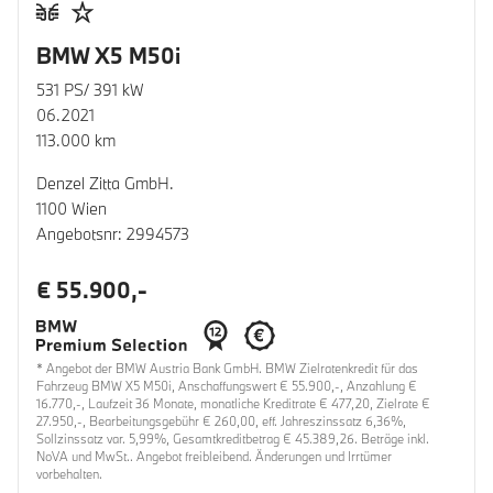
BMW X5 M50i
531 PS/ 391 kW
06.2021
113.000 km
Denzel Zitta GmbH.
1100 Wien
Angebotsnr: 2994573
€ 55.900,-
* Angebot der BMW Austria Bank GmbH. BMW Zielratenkredit für das
Fahrzeug BMW X5 M50i, Anschaffungswert € 55.900,-, Anzahlung €
16.770,-, Laufzeit 36 Monate, monatliche Kreditrate € 477,20, Zielrate €
27.950,-, Bearbeitungsgebühr € 260,00, eff. Jahreszinssatz 6,36%,
Sollzinssatz var. 5,99%, Gesamtkreditbetrag € 45.389,26. Beträge inkl.
NoVA und MwSt.. Angebot freibleibend. Änderungen und Irrtümer
vorbehalten.