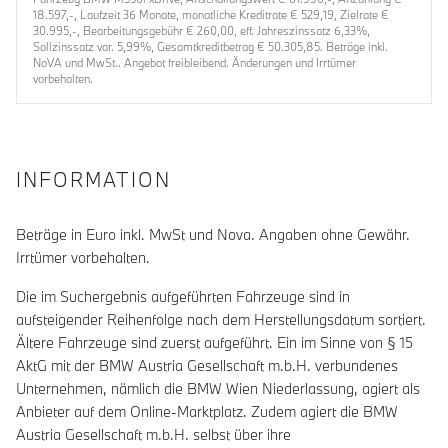
18.597,-, Laufzeit 36 Monate, monatliche Kreditrate € 529,19, Zielrate €
30.995,-, Bearbeitungsgebühr € 260,00, eff. Jahreszinssatz 6,33%,
Sollzinssatz var. 5,99%, Gesamtkreditbetrag € 50.305,85. Beträge inkl.
NoVA und MwSt.. Angebot freibleibend. Änderungen und Irrtümer
vorbehalten.
INFORMATION
Beträge in Euro inkl. MwSt und Nova. Angaben ohne Gewähr.
Irrtümer vorbehalten.
Die im Suchergebnis aufgeführten Fahrzeuge sind in
aufsteigender Reihenfolge nach dem Herstellungsdatum sortiert.
Ältere Fahrzeuge sind zuerst aufgeführt. Ein im Sinne von § 15
AktG mit der BMW Austria Gesellschaft m.b.H. verbundenes
Unternehmen, nämlich die BMW Wien Niederlassung, agiert als
Anbieter auf dem Online-Marktplatz. Zudem agiert die BMW
Austria Gesellschaft m.b.H. selbst über ihre