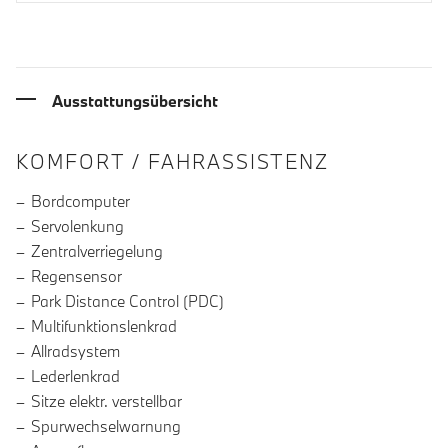
Ausstattungsübersicht
INFORMATIONEN ÜBER DIE AUSSTA
KOMFORT / FAHRASSISTENZ
Bordcomputer
Servolenkung
Zentralverriegelung
Regensensor
Park Distance Control (PDC)
Multifunktionslenkrad
Allradsystem
Lederlenkrad
Sitze elektr. verstellbar
Spurwechselwarnung