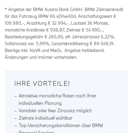
* Angebot der BMW Austria Bank GmbH. BMW Zielratenkredit
für das Fahrzeug BMW X6 xDrive30d, Anschaffungswert €
109.980,-, Anzahlung €
32 994
,-, Laufzeit
36
Monate,
monatliche Kreditrate €
938,87
, Zielrate €
54 990
,-,
Bearbeitungsgebühr €
260,00
, eff. Jahreszinssatz
6,22
%,
Sollzinssatz var.
5,99
%, Gesamtkreditbetrag €
89 049,19
.
Beträge inkl. NoVA und MwSt.. Angebot freibleibend.
Änderungen und Irrtümer vorbehalten.
IHRE VORTEILE!
Attraktive monatliche Raten nach Ihrer
individuellen Planung
Variabler oder fixer Zinssatz möglich
Zielrate individuell wählbar
Top-Versicherungskonditionen über BMW
Financial Services