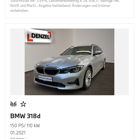
Sollzinssatz var. 5,99%, Gesamtkreditbetrag € 28.508,17. Beträge inkl.
NoVA und MwSt.. Angebot freibleibend. Änderungen und Irrtümer
vorbehalten.
BMW 318d
150 PS/ 110 kW
01.2021