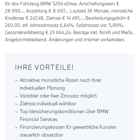
für das Fahrzeug BMW 520d xDrive, Anschaffungswert €
28.990,-, Anzahlung €
8 697
,-, Laufzeit
36
Monate, monatliche
Kreditrate €
247,48
, Zielrate €
14 495
,-, Bearbeitungsgebühr €
260,00
, eff. Jahreszinssatz
6,64
%, Sollzinssatz var.
5,99
%,
Gesamtkreditbetrag €
23 664,24
. Beträge inkl. NoVA und MwSt..
Angebot freibleibend. Änderungen und Irrtümer vorbehalten.
IHRE VORTEILE!
Attraktive monatliche Raten nach Ihrer
individuellen Planung
Variabler oder fixer Zinssatz möglich
Zielrate individuell wählbar
Top-Versicherungskonditionen über BMW
Financial Services
Finanzierungskosten für gewerbliche Kunden
steuerlich absetzbar