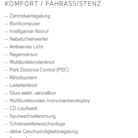
INFORMATIONEN ÜBER DIE AUSSTA
KOMFORT / FAHRASSISTENZ
Zentralverriegelung
Bordcomputer
Intelligenter Notruf
Nebelscheinwerfer
Ambientes Licht
Regensensor
Multifunktionslenkrad
Park Distance Control (PDC)
Allradsystem
Lederlenkrad
Sitze elektr. verstellbar
Multifunktionales Instrumentendisplay
CD-Laufwerk
Spurwechselwarnung
Scheinwerferwaschanlage
aktive Geschwindigkeitsregelung