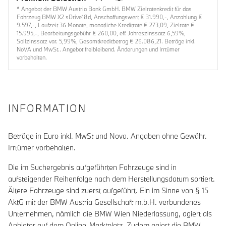
* Angebot der BMW Austria Bank GmbH. BMW Zielratenkredit für das
Fahrzeug BMW X2 sDrive18d, Anschaffungswert € 31.990,-, Anzahlung €
9.597,-, Laufzeit 36 Monate, monatliche Kreditrate € 273,09, Zielrate €
15.995,-, Bearbeitungsgebühr € 260,00, eff. Jahreszinssatz 6,59%,
Sollzinssatz var. 5,99%, Gesamtkreditbetrag € 26.086,21. Beträge inkl.
NoVA und MwSt.. Angebot freibleibend. Änderungen und Irrtümer
vorbehalten.
INFORMATION
Beträge in Euro inkl. MwSt und Nova. Angaben ohne Gewähr.
Irrtümer vorbehalten.
Die im Suchergebnis aufgeführten Fahrzeuge sind in
aufsteigender Reihenfolge nach dem Herstellungsdatum sortiert.
Ältere Fahrzeuge sind zuerst aufgeführt. Ein im Sinne von § 15
AktG mit der BMW Austria Gesellschaft m.b.H. verbundenes
Unternehmen, nämlich die BMW Wien Niederlassung, agiert als
Anbieter auf dem Online-Marktplatz. Zudem agiert die BMW