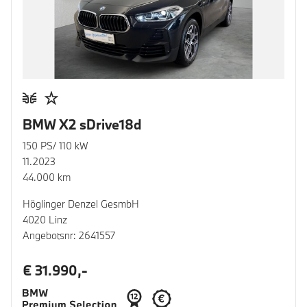
BMW X2 sDrive18d
150 PS/ 110 kW
11.2023
44.000 km
Höglinger Denzel GesmbH
4020 Linz
Angebotsnr: 2641557
€ 31.990,-