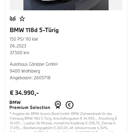
BMW 118d 5-Türig
150 PS/ 110 kW
06.2023
37.500 km
Autohaus Gönitzer GmbH
9400 Wolfsberg
Angebotsnr: 2605718
€ 34.990,-
* Angebot der BMW Austria Bank GmbH. BMW Zielratenkredit für das
Fahrzeug BMW 118d 5-Türig, Anschaffungswert € 34.990,-, Anzahlung €
10.497,-, Laufzeit 36 Monate, monatliche Kreditrate € 298,70, Zielrate €
17.495,-, Bearbeitungsgebühr € 260,00, eff. Jahreszinssatz 6,54%,