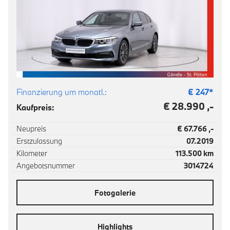
Finanzierung um monatl.:
€
247
*
€ 28.990 ,-
Kaufpreis:
Neupreis
€ 67.766 ,-
Erstzulassung
07.2019
Kilometer
113.500 km
Angebotsnummer
3014724
Fotogalerie
Highlights