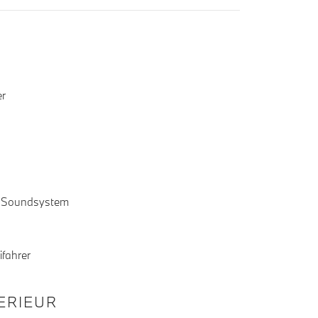
er
 Soundsystem
ifahrer
TERIEUR