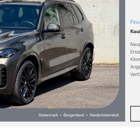
Fina
Kauf
Neup
Erst
Kilo
Ang
Verf