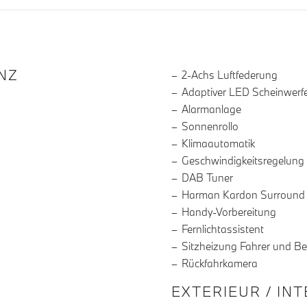
R DIE AUSSTATTUNG
NZ
2-Achs Luftfederung
Adaptiver LED Scheinwerf
Alarmanlage
Sonnenrollo
Klimaautomatik
Geschwindigkeitsregelung
DAB Tuner
Harman Kardon Surround
Handy-Vorbereitung
Fernlichtassistent
Sitzheizung Fahrer und Be
Rückfahrkamera
EXTERIEUR / IN