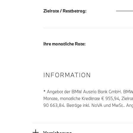
Zielrate
Zielrate / Restbetrag:
Ihre monatliche Rate:
INFORMATION
* Angebot der BMW Austria Bank GmbH. BMW Zi
Monate, monatliche Kreditrate €
955,94
, Zielr
90 663,84
. Beträge inkl. NoVA und MwSt.. Ang
Versicherung