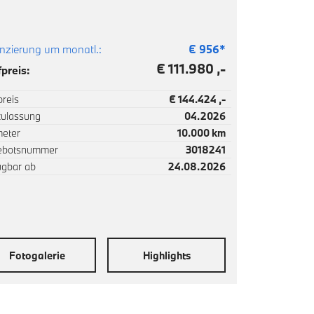
nzierung um monatl.:
€
956
*
€ 111.980 ,-
preis:
reis
€ 144.424 ,-
zulassung
04.2026
meter
10.000 km
ebotsnummer
3018241
ügbar ab
24.08.2026
Fotogalerie
Highlights