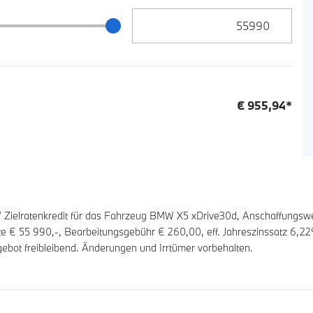
Zielrate / Restbetrag Eingabe
 / Restbetrag Schieberegler
€
955,94
*
elratenkredit für das Fahrzeug BMW X5 xDrive30d, Anschaffungswe
ate €
55 990
,-, Bearbeitungsgebühr €
260,00
, eff. Jahreszinssatz
6,22
ebot freibleibend. Änderungen und Irrtümer vorbehalten.