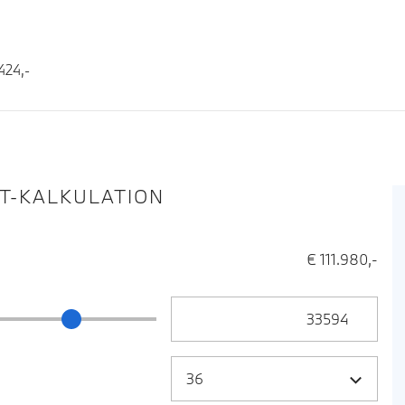
424,-
IT-KALKULATION
€ 111.980,-
Anzahlung Eingabe
ng Schieberegler