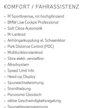
INFORMATIONEN ÜBER DIE AUSSTA
KOMFORT / FAHRASSISTENZ
M Sportbremse, rot hochglänzend
BMW Live Cockpit Professional
Soft Close Automatik
M-Lenkrad
Anhängerkupplung el. Schwenkbar
Park Distance Control (PDC)
Multifunktionslenkrad
Sitze elektr. verstellbar
Allradsystem
Speed Limit Info
Head-up Display
Spurwechselwarnung
Standheizung
Panorama Glasdach
aktive Geschwindigkeitsregelung
Spurverlassenswarnung