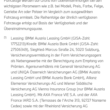
Fahrzeuge werden auf Grund von Übereinstimmungen bei den
wichtigsten Parametern wie z.B. bei Modell, Preis, Farbe, Felge,
Getriebe Art oder Polster im Vergleich zum ausgewählten
Fahrzeug ermittelt. Die Reihenfolge der ähnlich verfügbaren
Fahrzeuge erfolgt auf Basis der Verfügbarkeit und der
Übereinstimmungsquote.
Leasing: BMW Austria Leasing GmbH (GISA-Zahl:
17752213)/Kredit: BMW Austria Bank GmbH (GISA-Zahl:
27506349), Siegfried-Marcus-Straße 24, 5020 Salzburg,
Versicherungsvermittlung in der Form Versicherungsagent
als Nebengewerbe mit der Berechtigung zum Empfang von
Prämien. Agenturverhältnis mit Generali Versicherung AG
und UNIQA Österreich Versicherungen AG (BMW Austria
Leasing GmbH und BMW Austria Bank GmbH), Allianz
Elementar Versicherungs-AG und Wiener Städtische
Versicherung AG Vienna Insurance Group (nur BMW Austria
Leasing GmbH). Mit AXA France VIE S.A. und der AXA
France IARD S.A. (Terrasses de I’Arche 313, 92727 Nanterre
Cedex) sowie mit der Rheinland Versicherung AG