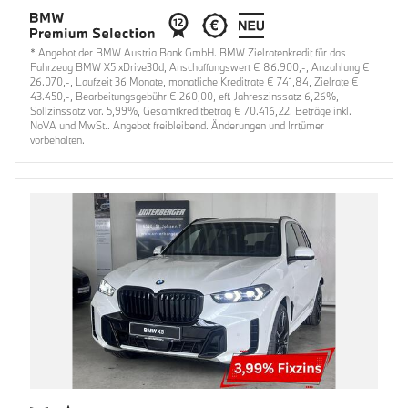
* Angebot der BMW Austria Bank GmbH. BMW Zielratenkredit für das
Fahrzeug BMW X5 xDrive30d, Anschaffungswert € 86.900,-, Anzahlung €
26.070,-, Laufzeit 36 Monate, monatliche Kreditrate € 741,84, Zielrate €
43.450,-, Bearbeitungsgebühr € 260,00, eff. Jahreszinssatz 6,26%,
Sollzinssatz var. 5,99%, Gesamtkreditbetrag € 70.416,22. Beträge inkl.
NoVA und MwSt.. Angebot freibleibend. Änderungen und Irrtümer
vorbehalten.