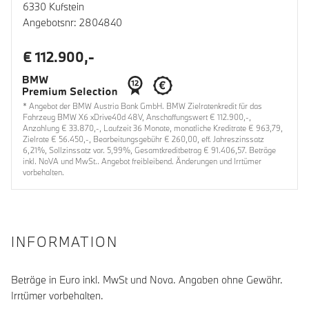
6330 Kufstein
Angebotsnr: 2804840
€ 112.900,-
* Angebot der BMW Austria Bank GmbH. BMW Zielratenkredit für das
Fahrzeug BMW X6 xDrive40d 48V, Anschaffungswert € 112.900,-,
Anzahlung € 33.870,-, Laufzeit 36 Monate, monatliche Kreditrate € 963,79,
Zielrate € 56.450,-, Bearbeitungsgebühr € 260,00, eff. Jahreszinssatz
6,21%, Sollzinssatz var. 5,99%, Gesamtkreditbetrag € 91.406,57. Beträge
inkl. NoVA und MwSt.. Angebot freibleibend. Änderungen und Irrtümer
vorbehalten.
INFORMATION
Beträge in Euro inkl. MwSt und Nova. Angaben ohne Gewähr.
Irrtümer vorbehalten.