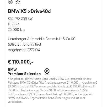
BMW X5 xDrive40d
352 PS/ 259 kW
11.2024
25.000 km
Unterberger Automobile Ges.m.b.H.& Co KG
6380 St. Johann/Tirol
Angebotsnr: 2772194
€ 110.000,-
* Angebot der BMW Austria Bank GmbH. BMW Zielratenkredit für das
Fahrzeug BMW X5 xDrive40d, Anschaffungswert € 110.000,-, Anzahlung €
33.000,-, Laufzeit 36 Monate, monatliche Kreditrate € 939,04, Zielrate €
55.000,-, Bearbeitungsgebühr € 260,00, eff. Jahreszinssatz 6,22%,
Sollzinssatz var. 5,99%, Gesamtkreditbetrag € 89.065,34. Beträge inkl.
NoVA und MwSt.. Angebot freibleibend. Änderungen und Irrtümer
vorbehalten.