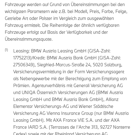
Fahrzeuge werden auf Grund von Übereinstimmungen bei den
wichtigsten Parametern wie z.B. bei Modell, Preis, Farbe, Felge,
Getriebe Art oder Polster im Vergleich zum ausgewählten
Fahrzeug ermittelt. Die Reihenfolge der ähnlich verfügbaren
Fahrzeuge erfolgt auf Basis der Verfügbarkeit und der
Übereinstimmungsquote.
Leasing: BMW Austria Leasing GmbH (GISA-Zahl:
17752213)/Kredit: BMW Austria Bank GmbH (GISA-Zahl:
27506349), Siegfried-Marcus-Straße 24, 5020 Salzburg,
Versicherungsvermittlung in der Form Versicherungsagent
als Nebengewerbe mit der Berechtigung zum Empfang von
Prämien. Agenturverhältnis mit Generali Versicherung AG
und UNIQA Österreich Versicherungen AG (BMW Austria
Leasing GmbH und BMW Austria Bank GmbH), Allianz
Elementar Versicherungs-AG und Wiener Städtische
Versicherung AG Vienna Insurance Group (nur BMW Austria
Leasing GmbH). Mit AXA France VIE S.A. und der AXA
France IARD S.A. (Terrasses de I’Arche 313, 92727 Nanterre
Cedex) sowie mit der Rheinland Versicherung AG