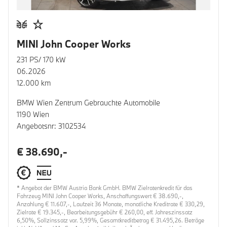
MINI John Cooper Works
231 PS/ 170 kW
06.2026
12.000 km
BMW Wien Zentrum Gebrauchte Automobile
1190 Wien
Angebotsnr: 3102534
€ 38.690,-
* Angebot der BMW Austria Bank GmbH. BMW Zielratenkredit für das
Fahrzeug MINI John Cooper Works, Anschaffungswert € 38.690,-,
Anzahlung € 11.607,-, Laufzeit 36 Monate, monatliche Kreditrate € 330,29,
Zielrate € 19.345,-, Bearbeitungsgebühr € 260,00, eff. Jahreszinssatz
6,50%, Sollzinssatz var. 5,99%, Gesamtkreditbetrag € 31.495,26. Beträge