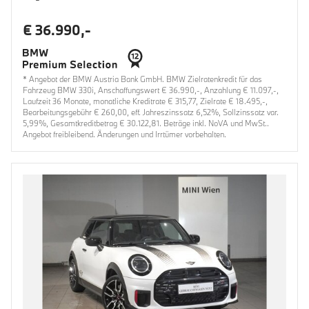
€ 36.990,-
* Angebot der BMW Austria Bank GmbH. BMW Zielratenkredit für das
Fahrzeug BMW 330i, Anschaffungswert € 36.990,-, Anzahlung € 11.097,-,
Laufzeit 36 Monate, monatliche Kreditrate € 315,77, Zielrate € 18.495,-,
Bearbeitungsgebühr € 260,00, eff. Jahreszinssatz 6,52%, Sollzinssatz var.
5,99%, Gesamtkreditbetrag € 30.122,81. Beträge inkl. NoVA und MwSt..
Angebot freibleibend. Änderungen und Irrtümer vorbehalten.