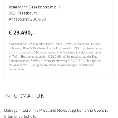
Josef Mann Gesellschaft m.b.H.
3021 Pressbaum
Angebotsnr: 2884730
€ 29.490,-
* Angebot der BMW Austria Bank GmbH. BMW Zielratenkredit für das
Fahrzeug BMW 530i xDrive, Anschaffungswert € 29.490,-, Anzahlung €
8.847,-, Laufzeit 36 Monate, monatliche Kreditrate € 251,75, Zielrate €
14.745,-, Bearbeitungsgebühr € 260,00, eff. Jahreszinssatz 6,63%,
Sollzinssatz var. 5,99%, Gesamtkreditbetrag € 24.067,90. Beträge inkl.
NoVA und MwSt.. Angebot freibleibend. Änderungen und Irrtümer
vorbehalten.
INFORMATION
Beträge in Euro inkl. MwSt und Nova. Angaben ohne Gewähr.
Irrtümer vorbehalten.