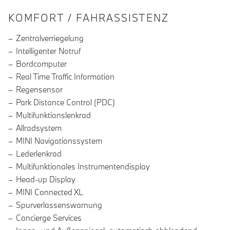
INFORMATIONEN ÜBER DIE AUSSTA
KOMFORT / FAHRASSISTENZ
Zentralverriegelung
Intelligenter Notruf
Bordcomputer
Real Time Traffic Information
Regensensor
Park Distance Control (PDC)
Multifunktionslenkrad
Allradsystem
MINI Navigationssystem
Lederlenkrad
Multifunktionales Instrumentendisplay
Head-up Display
MINI Connected XL
Spurverlassenswarnung
Concierge Services