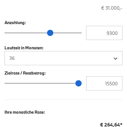
€ 31.000,-
Anzahlung:
Anzahlung Eingabe
Anzahlung Schieberegler
Laufzeit in Monaten:
Zielrate / Restbetrag:
Zielrate / Restbetra
Zielrate / Restbetrag Schieberegler
Ihre monatliche Rate:
€
264,64
*