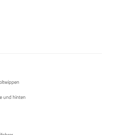
altwippen
ne und hinten
ifahrer