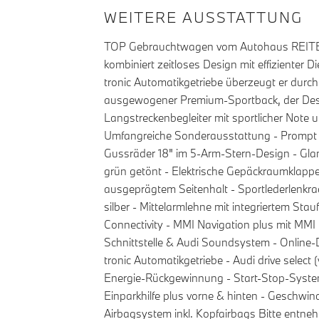
WEITERE AUSSTATTUNG
TOP Gebrauchtwagen vom Autohaus REITERER! 
kombiniert zeitloses Design mit effizienter
tronic Automatikgetriebe überzeugt er durch
ausgewogener Premium-Sportback, der Design
Langstreckenbegleiter mit sportlicher Note
Umfangreiche Sonderausstattung - Prompt Ve
Gussräder 18" im 5-Arm-Stern-Design - Gla
grün getönt - Elektrische Gepäckraumklappe 
ausgeprägtem Seitenhalt - Sportlederlenkra
silber - Mittelarmlehne mit integriertem St
Connectivity - MMI Navigation plus mit MMI t
Schnittstelle & Audi Soundsystem - Online-
tronic Automatikgetriebe - Audi drive selec
Energie-Rückgewinnung - Start-Stop-System 
Einparkhilfe plus vorne & hinten - Geschwind
Airbagsystem inkl. Kopfairbags Bitte entne