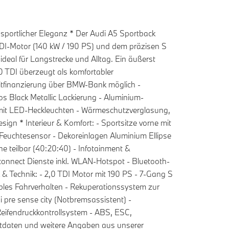
sportlicher Eleganz * Der Audi A5 Sportback
 TDI-Motor (140 kW / 190 PS) und dem präzisen S
ideal für Langstrecke und Alltag. Ein äußerst
0 TDI überzeugt als komfortabler
ditfinanzierung über BMW-Bank möglich -
s Black Metallic Lackierung - Aluminium-
 mit LED-Heckleuchten - Wärmeschutzverglasung,
gn * Interieur & Komfort: - Sportsitze vorne mit
 Feuchtesensor - Dekoreinlagen Aluminium Ellipse
ne teilbar (40:20:40) - Infotainment &
i connect Dienste inkl. WLAN-Hotspot - Bluetooth-
& Technik: - 2,0 TDI Motor mit 190 PS - 7-Gang S
ables Fahrverhalten - Rekuperationssystem zur
pre sense city (Notbremsassistent) -
 Reifendruckkontrollsystem - ABS, ESC,
aktdaten und weitere Angaben aus unserer