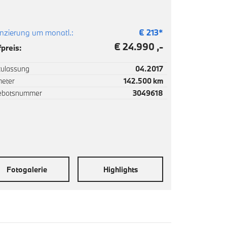
nzierung um monatl.:
€
213
*
€ 24.990 ,-
preis:
zulassung
04.2017
meter
142.500 km
ebotsnummer
3049618
Fotogalerie
Highlights