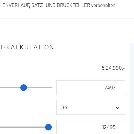
SCHENVERKAUF, SATZ- UND DRUCKFEHLER vorbehalten!
IT-KALKULATION
€ 24.990,-
Anzahlung Eingabe
ng Schieberegler
Zielrate / Restbetrag Eingabe
 / Restbetrag Schieberegler