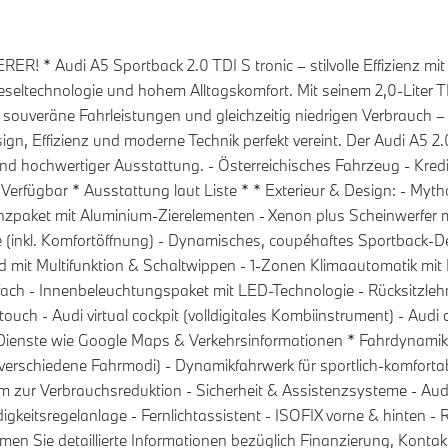
* Audi A5 Sportback 2.0 TDI S tronic – stilvolle Effizienz mit 
 Dieseltechnologie und hohem Alltagskomfort. Mit seinem 2,0-Liter
 souveräne Fahrleistungen und gleichzeitig niedrigen Verbrauch – 
, Effizienz und moderne Technik perfekt vereint. Der Audi A5 2.
 und hochwertiger Ausstattung. - Österreichisches Fahrzeug - Kre
rfügbar * Ausstattung laut Liste * * Exterieur & Design: - Mytho
nzpaket mit Aluminium-Zierelementen - Xenon plus Scheinwerfer
(inkl. Komfortöffnung) - Dynamisches, coupéhaftes Sportback-Desi
d mit Multifunktion & Schaltwippen - 1-Zonen Klimaautomatik mit
aufach - Innenbeleuchtungspaket mit LED-Technologie - Rücksitzleh
ouch - Audi virtual cockpit (volldigitales Kombiinstrument) - Aud
Dienste wie Google Maps & Verkehrsinformationen * Fahrdynamik 
t (verschiedene Fahrmodi) - Dynamikfahrwerk für sportlich-komfort
zur Verbrauchsreduktion - Sicherheit & Assistenzsysteme - Audi 
igkeitsregelanlage - Fernlichtassistent - ISOFIX vorne & hinten -
hmen Sie detaillierte Informationen bezüglich Finanzierung, Kont