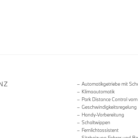
R DIE AUSSTATTUNG
NZ
Automatikgetriebe mit Sch
Klimaautomatik
Park Distance Control vor
Geschwindigkeitsregelung
Handy-Vorbereitung
Schaltwippen
Fernlichtassistent
Sitzheizung Fahrer und Be