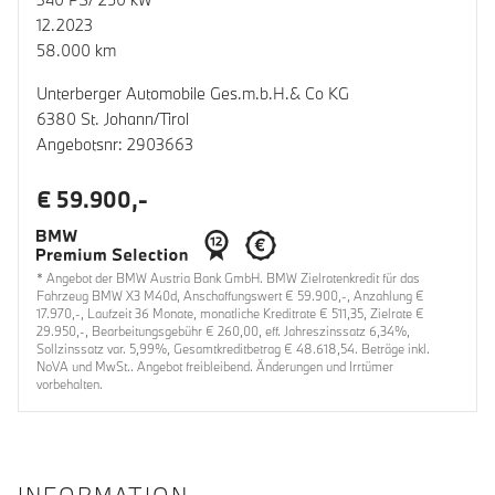
12.2023
58.000 km
Unterberger Automobile Ges.m.b.H.& Co KG
6380 St. Johann/Tirol
Angebotsnr: 2903663
€ 59.900,-
* Angebot der BMW Austria Bank GmbH. BMW Zielratenkredit für das
Fahrzeug BMW X3 M40d, Anschaffungswert € 59.900,-, Anzahlung €
17.970,-, Laufzeit 36 Monate, monatliche Kreditrate € 511,35, Zielrate €
29.950,-, Bearbeitungsgebühr € 260,00, eff. Jahreszinssatz 6,34%,
Sollzinssatz var. 5,99%, Gesamtkreditbetrag € 48.618,54. Beträge inkl.
NoVA und MwSt.. Angebot freibleibend. Änderungen und Irrtümer
vorbehalten.