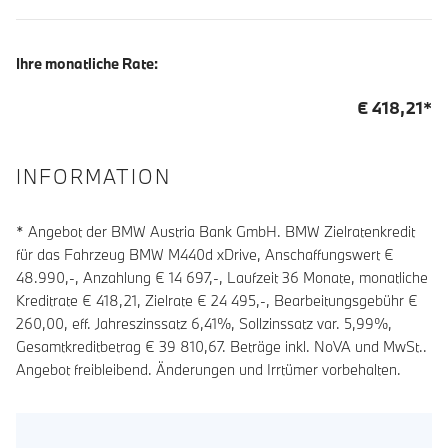
Ihre monatliche Rate:
€
418,21
*
INFORMATION
* Angebot der BMW Austria Bank GmbH. BMW Zielratenkredit
für das Fahrzeug BMW M440d xDrive, Anschaffungswert €
48.990,-, Anzahlung €
14 697
,-, Laufzeit
36
Monate, monatliche
Kreditrate €
418,21
, Zielrate €
24 495
,-, Bearbeitungsgebühr €
260,00
, eff. Jahreszinssatz
6,41
%, Sollzinssatz var.
5,99
%,
Gesamtkreditbetrag €
39 810,67
. Beträge inkl. NoVA und MwSt..
Angebot freibleibend. Änderungen und Irrtümer vorbehalten.