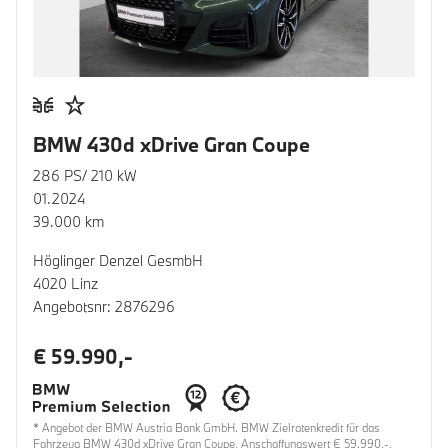
BMW 430d xDrive Gran Coupe
286 PS/ 210 kW
01.2024
39.000 km
Höglinger Denzel GesmbH
4020 Linz
Angebotsnr: 2876296
€ 59.990,-
* Angebot der BMW Austria Bank GmbH. BMW Zielratenkredit für das
Fahrzeug BMW 430d xDrive Gran Coupe, Anschaffungswert € 59.990,-,