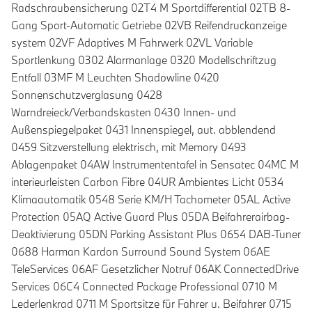
Radschraubensicherung 02T4 M Sportdifferential 02TB 8-
Gang Sport-Automatic Getriebe 02VB Reifendruckanzeige
system 02VF Adaptives M Fahrwerk 02VL Variable
Sportlenkung 0302 Alarmanlage 0320 Modellschriftzug
Entfall 03MF M Leuchten Shadowline 0420
Sonnenschutzverglasung 0428
Warndreieck/Verbandskasten 0430 Innen- und
Außenspiegelpaket 0431 Innenspiegel, aut. abblendend
0459 Sitzverstellung elektrisch, mit Memory 0493
Ablagenpaket 04AW Instrumententafel in Sensatec 04MC M
interieurleisten Carbon Fibre 04UR Ambientes Licht 0534
Klimaautomatik 0548 Serie KM/H Tachometer 05AL Active
Protection 05AQ Active Guard Plus 05DA Beifahrerairbag-
Deaktivierung 05DN Parking Assistant Plus 0654 DAB-Tuner
0688 Harman Kardon Surround Sound System 06AE
TeleServices 06AF Gesetzlicher Notruf 06AK ConnectedDrive
Services 06C4 Connected Package Professional 0710 M
Lederlenkrad 0711 M Sportsitze für Fahrer u. Beifahrer 0715