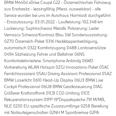
BMW M440d xDrive Coupé G22 - Österreichisches Fahrzeug
aus Erstbesitz - leasingfähig (Mwst. ausweisbar) - alle
Service wurden bei uns im Autohaus Harmtodt durchgeführt
- Erstzulassung: 03.01.2022 - Laufleistung: 102.348 km
Lackierung: Saphirschwarz Metallic Polsterung: Leder
Vernasca Schwarz/Kontrast Blau SW Sonderausstattung:
0Z70 Österreich-Paket 0316 Heckklappenbetätigung,
automatisch 0322 Komfortzugang 0488 Lordosenstütze
0494 Sitzheizung Fahrer und Beifahrer 06NS
Komforttelefonie/erw. Smartphone Anbindg 06WD
Vorbereitung WLAN Hotspot 0ZGI Innovations-Paket 05AC
Fernlichtassistent 05AU Driving Assistant Professional 05AZ
BMW Laserlicht 0610 Head-Up Display 06U3 BMW Live
Cockpit Professional 06U8 BMW Gestiksteuerung 01AG
Größerer Kraftstofftank 01CB CO2-Umfang 01CE
Rekuperationssystem 01PP 19"Doppelspeiche 791 M/MB,
NLE 0230 EU-spezifische Zusatzumfänge 0258 Bereifung
mit Notlaufeigenschaften 02NH M Sportbremse 02PA