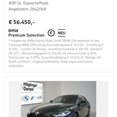
8181 St. Ruprecht/Raab
Angebotsnr: 2842068
€ 56.450,-
* Angebot der BMW Austria Bank GmbH. BMW Zielratenkredit für das
Fahrzeug BMW 330d xDrive, Anschaffungswert € 56.450,-, Anzahlung €
16.935,-, Laufzeit 36 Monate, monatliche Kreditrate € 481,90, Zielrate €
28.225,-, Bearbeitungsgebühr € 260,00, eff. Jahreszinssatz 6,36%,
Sollzinssatz var. 5,99%, Gesamtkreditbetrag € 45.833,29. Beträge inkl.
NoVA und MwSt.. Angebot freibleibend. Änderungen und Irrtümer
vorbehalten.