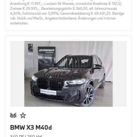
Anzahlung € 17.997,-, Laufzeit 36 Monate, monatliche Kreditrate € 512,12,
Zielrate € 29.995,-, Bearbeitungsgebühr € 260,00, eff. Jahreszinssatz
6,34%, Sollzinssatz var. 5,99%, Gesamtkreditbetrag € 48.691,20. Beträge
inkl. NoVA und MwSt.. Angebot freibleibend. Änderungen und Irrtümer
vorbehalten.
BMW X3 M40d
340 PS/ 250 kW