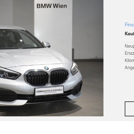
Fina
Kauf
Neup
Erst
Kilo
Ang