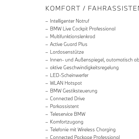
INFORMATIONEN ÜBE
KOMFORT / FAHRASSISTE
Intelligenter Notruf
BMW Live Cockpit Professional
Multifunktionslenkrad
Active Guard Plus
Lordosenstütze
Innen- und Außenspiegel, automatisch a
aktive Geschwindigkeitsregelung
LED-Scheinwerfer
WLAN Hotspot
BMW Gestiksteuerung
Connected Drive
Parkassistent
Teleservice BMW
Komfortzugang
Telefonie mit Wireless Charging
Connected Package Professional