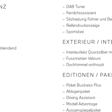
R DIE AUSSTATTUNG
NZ
DAB Tuner
Fernlichtassistent
Sitzheizung Fahrer und Be
Reifendruckanzeige
Sportsitze
EXTERIEUR / IN
bblendend
Interieurleist Quarzsilber 
Fussmatten Velours
Dachhimmel anthrazit
EDITIONEN / PA
Paket Business Plus
Ablagenpaket
Driving Assistant
Modell Advantage
Aussenspiegelpaket