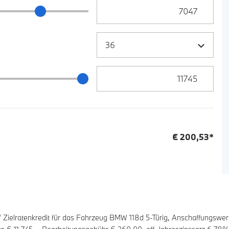
Anzahlung Eingabe
ng Schieberegler
Zielrate / Restbetrag Eingabe
 / Restbetrag Schieberegler
€
200,53
*
elratenkredit für das Fahrzeug BMW 118d 5-Türig, Anschaffungswer