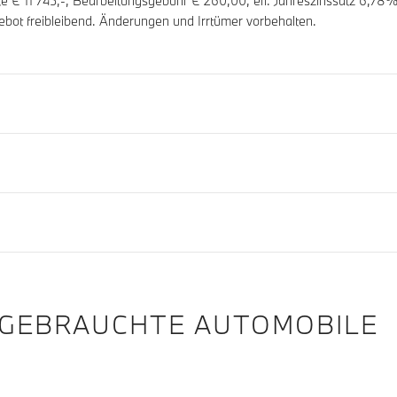
ate €
11 745
,-, Bearbeitungsgebühr €
260,00
, eff. Jahreszinssatz
6,78
%,
ebot freibleibend. Änderungen und Irrtümer vorbehalten.
 GEBRAUCHTE AUTOMOBILE