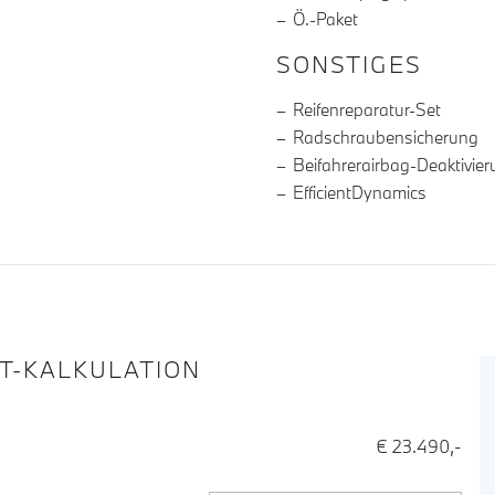
Ö.-Paket
SONSTIGES
Reifenreparatur-Set
Radschraubensicherung
Beifahrerairbag-Deaktivie
EfficientDynamics
IT-KALKULATION
€ 23.490,-