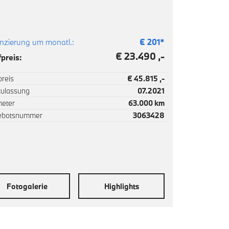
nzierung um monatl.:
€
201
*
€ 23.490 ,-
preis:
reis
€ 45.815 ,-
zulassung
07.2021
meter
63.000 km
ebotsnummer
3063428
Fotogalerie
Highlights