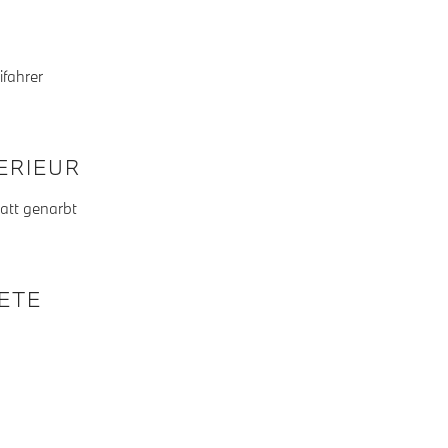
ifahrer
TERIEUR
matt genarbt
KETE