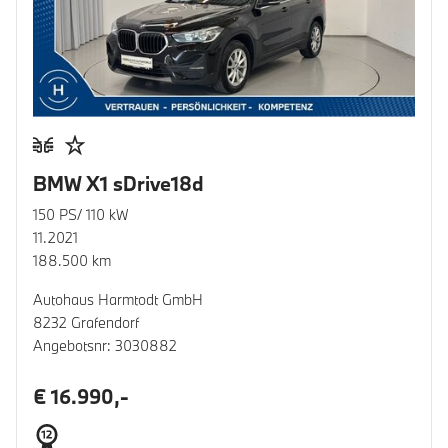
BMW X1 sDrive18d
150 PS/ 110 kW
11.2021
188.500 km
Autohaus Harmtodt GmbH
8232 Grafendorf
Angebotsnr: 3030882
€ 16.990,-