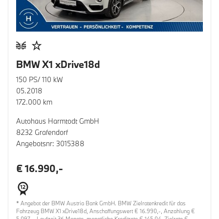
BMW X1 xDrive18d
150 PS/ 110 kW
05.2018
172.000 km
Autohaus Harmtodt GmbH
8232 Grafendorf
Angebotsnr: 3015388
€ 16.990,-
* Angebot der BMW Austria Bank GmbH. BMW Zielratenkredit für das
Fahrzeug BMW X1 xDrive18d, Anschaffungswert € 16.990,-, Anzahlung €
5.097,-, Laufzeit 36 Monate, monatliche Kreditrate € 145,04, Zielrate €