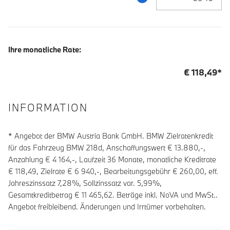
Ihre monatliche Rate:
€
118,49
*
INFORMATION
* Angebot der BMW Austria Bank GmbH. BMW Zielratenkredit
für das Fahrzeug BMW 218d, Anschaffungswert € 13.880,-,
Anzahlung €
4 164
,-, Laufzeit
36
Monate, monatliche Kreditrate
€
118,49
, Zielrate €
6 940
,-, Bearbeitungsgebühr €
260,00
, eff.
Jahreszinssatz
7,28
%, Sollzinssatz var.
5,99
%,
Gesamtkreditbetrag €
11 465,62
. Beträge inkl. NoVA und MwSt..
Angebot freibleibend. Änderungen und Irrtümer vorbehalten.