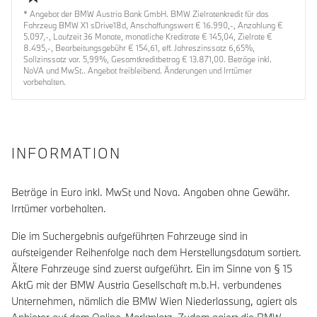
* Angebot der BMW Austria Bank GmbH. BMW Zielratenkredit für das
Fahrzeug BMW X1 sDrive18d, Anschaffungswert € 16.990,-, Anzahlung €
5.097,-, Laufzeit 36 Monate, monatliche Kreditrate € 145,04, Zielrate €
8.495,-, Bearbeitungsgebühr € 154,61, eff. Jahreszinssatz 6,65%,
Sollzinssatz var. 5,99%, Gesamtkreditbetrag € 13.871,00. Beträge inkl.
NoVA und MwSt.. Angebot freibleibend. Änderungen und Irrtümer
vorbehalten.
INFORMATION
Beträge in Euro inkl. MwSt und Nova. Angaben ohne Gewähr.
Irrtümer vorbehalten.
Die im Suchergebnis aufgeführten Fahrzeuge sind in
aufsteigender Reihenfolge nach dem Herstellungsdatum sortiert.
Ältere Fahrzeuge sind zuerst aufgeführt. Ein im Sinne von § 15
AktG mit der BMW Austria Gesellschaft m.b.H. verbundenes
Unternehmen, nämlich die BMW Wien Niederlassung, agiert als