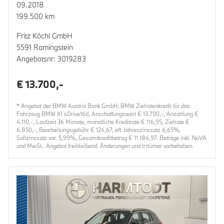
09.2018
199.500 km
Fritz Köchl GmbH
5591 Ramingstein
Angebotsnr: 3019283
€ 13.700,-
* Angebot der BMW Austria Bank GmbH. BMW Zielratenkredit für das
Fahrzeug BMW X1 sDrive16d, Anschaffungswert € 13.700,-, Anzahlung €
4.110,-, Laufzeit 36 Monate, monatliche Kreditrate € 116,95, Zielrate €
6.850,-, Bearbeitungsgebühr € 124,67, eff. Jahreszinssatz 6,65%,
Sollzinssatz var. 5,99%, Gesamtkreditbetrag € 11.184,97. Beträge inkl. NoVA
und MwSt.. Angebot freibleibend. Änderungen und Irrtümer vorbehalten.