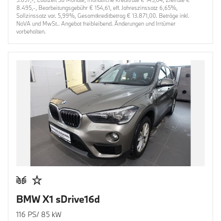
8.495,-, Bearbeitungsgebühr € 154,61, eff. Jahreszinssatz 6,65%,
Sollzinssatz var. 5,99%, Gesamtkreditbetrag € 13.871,00. Beträge inkl.
NoVA und MwSt.. Angebot freibleibend. Änderungen und Irrtümer
vorbehalten.
BMW X1 sDrive16d
116 PS/ 85 kW