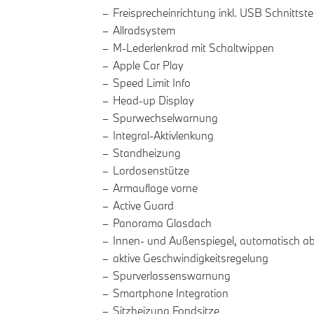
Freisprecheinrichtung inkl. USB Schnittstel
Allradsystem
M-Lederlenkrad mit Schaltwippen
Apple Car Play
Speed Limit Info
Head-up Display
Spurwechselwarnung
Integral-Aktivlenkung
Standheizung
Lordosenstütze
Armauflage vorne
Active Guard
Panorama Glasdach
Innen- und Außenspiegel, automatisch a
aktive Geschwindigkeitsregelung
Spurverlassenswarnung
Smartphone Integration
Sitzheizung Fondsitze