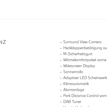
R DIE AUSSTATTUNG
NZ
Surround View Camera
Heckklappenbetätigung a
M-Sicherheitsgurt
Wärmekomfortpaket vorne
Widescreen Display
Sonnenrollo
Adaptiver LED Scheinwerf
Klimaautomatik
Alarmanlage
Park Distance Control vor
DAB Tuner