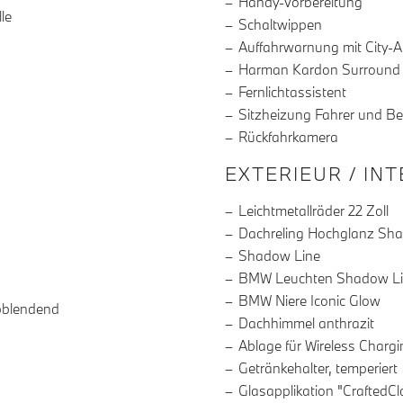
Handy-Vorbereitung
le
Schaltwippen
Auffahrwarnung mit City-
Harman Kardon Surround
Fernlichtassistent
Sitzheizung Fahrer und Be
Rückfahrkamera
EXTERIEUR / IN
Leichtmetallräder 22 Zoll
Dachreling Hochglanz Sh
Shadow Line
BMW Leuchten Shadow L
BMW Niere Iconic Glow
bblendend
Dachhimmel anthrazit
Ablage für Wireless Chargi
Getränkehalter, temperiert
Glasapplikation "CraftedCla