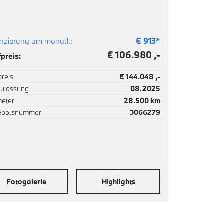
nzierung um monatl.:
€
913
*
€ 106.980 ,-
preis:
reis
€ 144.048 ,-
zulassung
08.2025
meter
28.500 km
ebotsnummer
3066279
Fotogalerie
Highlights