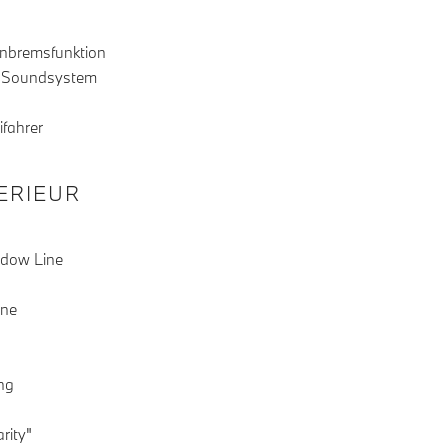
Anbremsfunktion
 Soundsystem
ifahrer
TERIEUR
adow Line
ine
ng
rity"