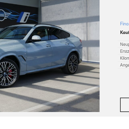
Fina
Kauf
Neup
Erst
Kilo
Ang