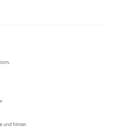
utom.
er
ne und hinten