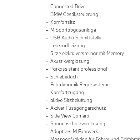
Connected Drive
BMW Gestiksteuerung
Komfortsitz
M Sportabgasanlage
USB Audio Schnittstelle
Lenkradheizung
Sitze elektr. verstellbar mit Memory
Akustikverglasung
Parkassistent professional
Schiebedach
Fahrdynamik Regelsysteme
Komfortzugang
aktive Sitzbelüftung
Aktiver Fussgängerschutz
Side View Camera
Sonnenschutzverglasung
Adaptives M Fahrwerk
Massagefunktion für Fahrer und Beifahrer