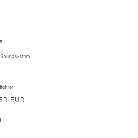
er
 Soundsystem
ifahrer
TERIEUR
l