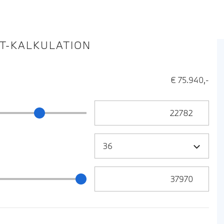
IT-KALKULATION
€ 75.940,-
Anzahlung Eingabe
ng Schieberegler
Zielrate / Restbetrag Eingabe
 / Restbetrag Schieberegler