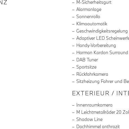
R DIE AUSSTATTUNG
NZ
M-Sicherheitsgurt
Alarmanlage
Sonnenrollo
Klimaautomatik
Geschwindigkeitsregelung
Adaptiver LED Scheinwerf
Handy-Vorbereitung
Harman Kardon Surround
DAB Tuner
Sportsitze
Rückfahrkamera
Sitzheizung Fahrer und Be
EXTERIEUR / IN
Innenraumkamera
M Leichtmetallräder 20 Zol
Shadow Line
Dachhimmel anthrazit