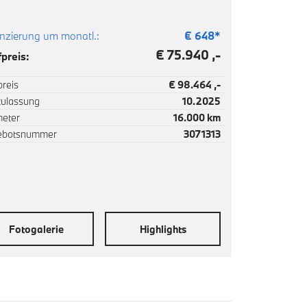
nzierung um monatl.:
€
648
*
€ 75.940 ,-
preis:
reis
€ 98.464 ,-
zulassung
10.2025
meter
16.000 km
ebotsnummer
3071313
Fotogalerie
Highlights