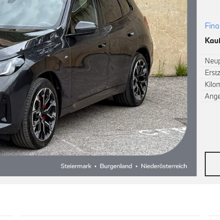
Fina
Kauf
Neup
Erst
Kilo
Ang