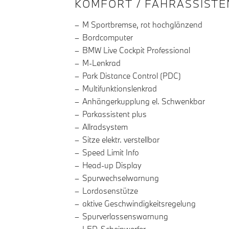
INFORMATIONEN ÜBE
KOMFORT / FAHRASSISTE
M Sportbremse, rot hochglänzend
Bordcomputer
BMW Live Cockpit Professional
M-Lenkrad
Park Distance Control (PDC)
Multifunktionslenkrad
Anhängerkupplung el. Schwenkbar
Parkassistent plus
Allradsystem
Sitze elektr. verstellbar
Speed Limit Info
Head-up Display
Spurwechselwarnung
Lordosenstütze
aktive Geschwindigkeitsregelung
Spurverlassenswarnung