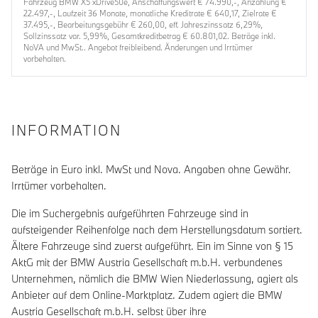
Fahrzeug BMW X5 xDrive50e, Anschaffungswert € 74.990,-, Anzahlung €
22.497,-, Laufzeit 36 Monate, monatliche Kreditrate € 640,17, Zielrate €
37.495,-, Bearbeitungsgebühr € 260,00, eff. Jahreszinssatz 6,29%,
Sollzinssatz var. 5,99%, Gesamtkreditbetrag € 60.801,02. Beträge inkl.
NoVA und MwSt.. Angebot freibleibend. Änderungen und Irrtümer
vorbehalten.
INFORMATION
Beträge in Euro inkl. MwSt und Nova. Angaben ohne Gewähr.
Irrtümer vorbehalten.
Die im Suchergebnis aufgeführten Fahrzeuge sind in
aufsteigender Reihenfolge nach dem Herstellungsdatum sortiert.
Ältere Fahrzeuge sind zuerst aufgeführt. Ein im Sinne von § 15
AktG mit der BMW Austria Gesellschaft m.b.H. verbundenes
Unternehmen, nämlich die BMW Wien Niederlassung, agiert als
Anbieter auf dem Online-Marktplatz. Zudem agiert die BMW
Austria Gesellschaft m.b.H. selbst über ihre