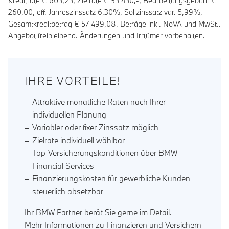
Kreditrate €
605,25
, Zielrate €
35 450
,-, Bearbeitungsgebühr €
260,00
, eff. Jahreszinssatz
6,30
%, Sollzinssatz var.
5,99
%,
Gesamtkreditbetrag €
57 499,08
. Beträge inkl. NoVA und MwSt..
Angebot freibleibend. Änderungen und Irrtümer vorbehalten.
IHRE VORTEILE!
Attraktive monatliche Raten nach Ihrer
individuellen Planung
Variabler oder fixer Zinssatz möglich
Zielrate individuell wählbar
Top-Versicherungskonditionen über BMW
Financial Services
Finanzierungskosten für gewerbliche Kunden
steuerlich absetzbar
Ihr BMW Partner berät Sie gerne im Detail.
Mehr Informationen zu Finanzieren und Versichern