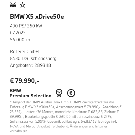
BMW X5 xDrive50e
490 PS/ 360 kW
07.2023
56.000 km
Reiterer GmbH
8530 Deutschlandsberg
Angebotsnr: 2893118
€ 79.990,-
* Angebot der BMW Austria Bank GmbH. BMW Zielratenkredit für das
Fahrzeug BMW X5 xDrive50e, Anschaffungswert € 79.990,-, Anzahlung €
23.997,-, Laufzeit 36 Monate, monatliche Kreditrate € 682,85, Zielrate €
39.995,-, Bearbeitungsgebühr € 260,00, eff. Jahreszinssatz 6,27%,
Sollzinssatz var. 5,99%, Gesamtkreditbetrag € 64.837,63. Beträge inkl.
NoVA und MwSt.. Angebot freibleibend. Änderungen und Irrtümer
vorbehalten.