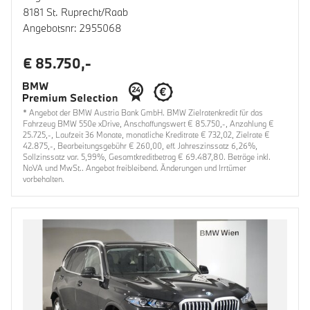
8181 St. Ruprecht/Raab
Angebotsnr: 2955068
€ 85.750,-
* Angebot der BMW Austria Bank GmbH. BMW Zielratenkredit für das
Fahrzeug BMW 550e xDrive, Anschaffungswert € 85.750,-, Anzahlung €
25.725,-, Laufzeit 36 Monate, monatliche Kreditrate € 732,02, Zielrate €
42.875,-, Bearbeitungsgebühr € 260,00, eff. Jahreszinssatz 6,26%,
Sollzinssatz var. 5,99%, Gesamtkreditbetrag € 69.487,80. Beträge inkl.
NoVA und MwSt.. Angebot freibleibend. Änderungen und Irrtümer
vorbehalten.