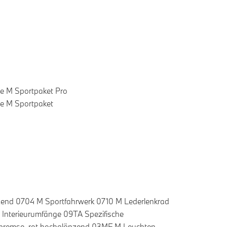
e M Sportpaket Pro
e M Sportpaket
nzend 0704 M Sportfahrwerk 0710 M Lederlenkrad
Interieurumfänge 09TA Spezifische
bremse, rot hochglänzend 03MF M Leuchten