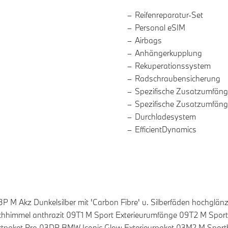
Reifenreparatur-Set
Personal eSIM
Airbags
Anhängerkupplung
Rekuperationssystem
Radschraubensicherung
Spezifische Zusatzumfäng
Spezifische Zusatzumfäng
Durchladesystem
EfficientDynamics
 M Akz Dunkelsilber mit 'Carbon Fibre' u. Silberfäden hochglä
immel anthrazit 09T1 M Sport Exterieurumfänge 09T2 M Sport 
paket Pro 03DP BMW Iconic Glow Exterieurpaket 03M2 M Sport