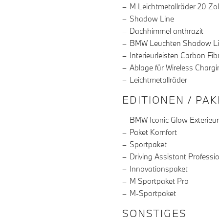
M Leichtmetallräder 20 Zol
Shadow Line
Dachhimmel anthrazit
BMW Leuchten Shadow L
Interieurleisten Carbon Fib
Ablage für Wireless Chargi
Leichtmetallräder
EDITIONEN / PA
BMW Iconic Glow Exterieu
Paket Komfort
Sportpaket
Driving Assistant Professi
Innovationspaket
M Sportpaket Pro
M-Sportpaket
SONSTIGES