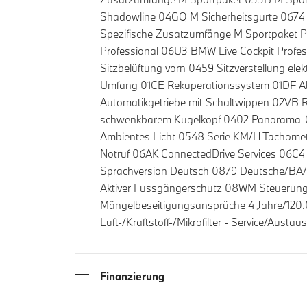
Shadowline 04GQ M Sicherheitsgurte 067
Spezifische Zusatzumfänge M Sportpaket 
Professional 06U3 BMW Live Cockpit Profe
Sitzbelüftung vorn 0459 Sitzverstellung e
Umfang 01CE Rekuperationssystem 01DF A
Automatikgetriebe mit Schaltwippen 02VB 
schwenkbarem Kugelkopf 0402 Panorama-G
Ambientes Licht 0548 Serie KM/H Tachomete
Notruf 06AK ConnectedDrive Services 06C4 
Sprachversion Deutsch 0879 Deutsche/BA/
Aktiver Fussgängerschutz 08WM Steuerung D
Mängelbeseitigungsansprüche 4 Jahre/120.0
Luft-/Kraftstoff-/Mikrofilter - Service/Aust
Finanzierung