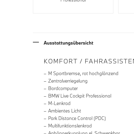
Ausstattungsübersicht
INFORMATIONEN ÜBE
KOMFORT / FAHRASSISTE
M Sportbremse, rot hochglänzend
Zentralverriegelung
Bordcomputer
BMW Live Cockpit Professional
M-Lenkrad
Ambientes Licht
Park Distance Control (PDC)
Multifunktionslenkrad
Anhängerkupplung el. Schwenkbar