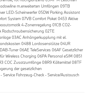
hadowline m.erweiterten Umfängen 09TB
ver LED-Scheinwerfer 05DW Parking Assistant
mfort System 07VB Comfort Paket 0453 Aktive
Klimaautomatik 4-Zonenregelung 01CB CO2-
A Radschraubensicherung 02TE
anlage 03AC Anhängerkupplung mit el.
bandskasten 0488 Lordosenstütze 04UR
 DAB-Tuner 06AE TeleServices 06AF Gesetzlicher
 für Wireless Charging 06PA Personal eSIM 0851
8R3 COC Zusatzumfänge 08R9 Kältemittel 08TF
gerung der gesetzlichen
- Service Fahrzeug-Check - Service/Austausch