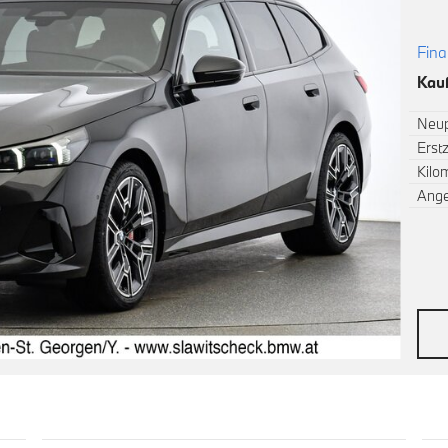
Fina
Kauf
Neup
Erst
Kilo
Ang