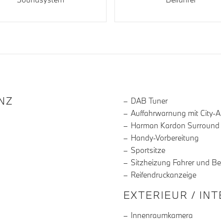
R DIE AUSSTATTUNG
NZ
DAB Tuner
Auffahrwarnung mit City-
Harman Kardon Surround
Handy-Vorbereitung
Sportsitze
Sitzheizung Fahrer und Be
Reifendruckanzeige
EXTERIEUR / IN
Innenraumkamera