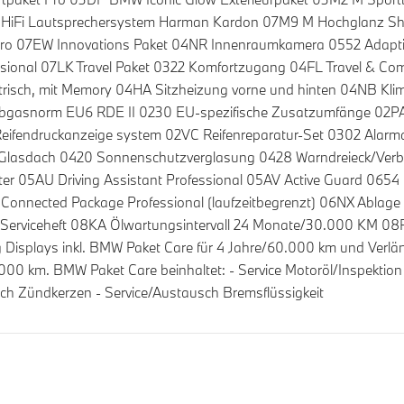
4 HiFi Lautsprechersystem Harman Kardon 07M9 M Hochglanz S
Pro 07EW Innovations Paket 04NR Innenraumkamera 0552 Adapti
ssional 07LK Travel Paket 0322 Komfortzugang 04FL Travel & Co
lektrisch, mit Memory 04HA Sitzheizung vorne und hinten 04NB 
bgasnorm EU6 RDE II 0230 EU-spezifische Zusatzumfänge 02P
Reifendruckanzeige system 02VC Reifenreparatur-Set 0302 Alarm
lasdach 0420 Sonnenschutzverglasung 0428 Warndreieck/Ver
r 05AU Driving Assistant Professional 05AV Active Guard 0654
Connected Package Professional (laufzeitbegrenzt) 06NX Ablage
Serviceheft 08KA Ölwartungsintervall 24 Monate/30.000 KM 0
isplays inkl. BMW Paket Care für 4 Jahre/60.000 km und Verlän
00 km. BMW Paket Care beinhaltet: - Service Motoröl/Inspektion 
ausch Zündkerzen - Service/Austausch Bremsflüssigkeit