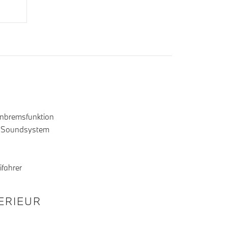
Anbremsfunktion
 Soundsystem
ifahrer
TERIEUR