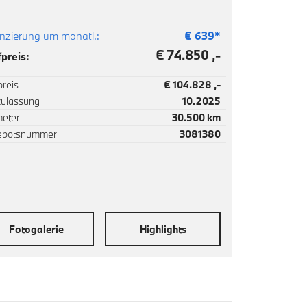
nzierung um monatl.:
€
639
*
€ 74.850 ,-
preis:
reis
€ 104.828 ,-
zulassung
10.2025
meter
30.500 km
ebotsnummer
3081380
Fotogalerie
Highlights