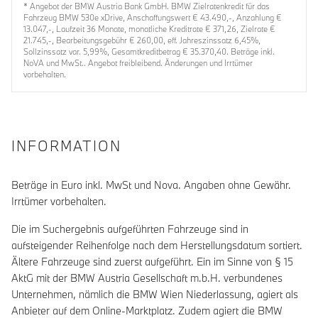
* Angebot der BMW Austria Bank GmbH. BMW Zielratenkredit für das
Fahrzeug BMW 530e xDrive, Anschaffungswert € 43.490,-, Anzahlung €
13.047,-, Laufzeit 36 Monate, monatliche Kreditrate € 371,26, Zielrate €
21.745,-, Bearbeitungsgebühr € 260,00, eff. Jahreszinssatz 6,45%,
Sollzinssatz var. 5,99%, Gesamtkreditbetrag € 35.370,40. Beträge inkl.
NoVA und MwSt.. Angebot freibleibend. Änderungen und Irrtümer
vorbehalten.
INFORMATION
Beträge in Euro inkl. MwSt und Nova. Angaben ohne Gewähr.
Irrtümer vorbehalten.
Die im Suchergebnis aufgeführten Fahrzeuge sind in
aufsteigender Reihenfolge nach dem Herstellungsdatum sortiert.
Ältere Fahrzeuge sind zuerst aufgeführt. Ein im Sinne von § 15
AktG mit der BMW Austria Gesellschaft m.b.H. verbundenes
Unternehmen, nämlich die BMW Wien Niederlassung, agiert als
Anbieter auf dem Online-Marktplatz. Zudem agiert die BMW