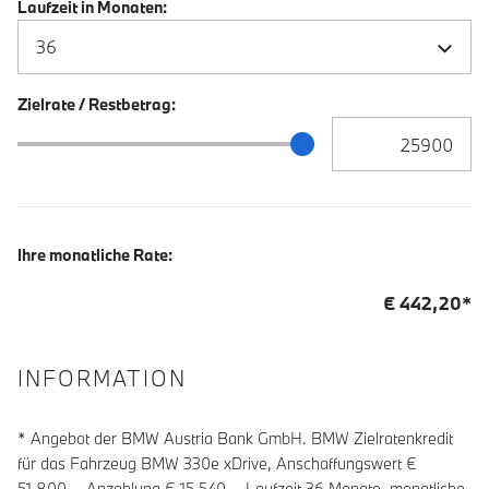
Laufzeit in Monaten:
Zielrate / Restbetrag:
Zielrate / Restbetra
Zielrate / Restbetrag Schieberegler
Ihre monatliche Rate:
€
442,20
*
INFORMATION
* Angebot der BMW Austria Bank GmbH. BMW Zielratenkredit
für das Fahrzeug BMW 330e xDrive, Anschaffungswert €
51.800,-, Anzahlung €
15 540
,-, Laufzeit
36
Monate, monatliche