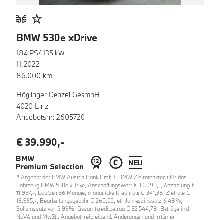
BMW 530e xDrive
184 PS/ 135 kW
11.2022
86.000 km
Höglinger Denzel GesmbH
4020 Linz
Angebotsnr: 2605720
€ 39.990,-
* Angebot der BMW Austria Bank GmbH. BMW Zielratenkredit für das
Fahrzeug BMW 530e xDrive, Anschaffungswert € 39.990,-, Anzahlung €
11.997,-, Laufzeit 36 Monate, monatliche Kreditrate € 341,38, Zielrate €
19.995,-, Bearbeitungsgebühr € 260,00, eff. Jahreszinssatz 6,48%,
Sollzinssatz var. 5,99%, Gesamtkreditbetrag € 32.544,78. Beträge inkl.
NoVA und MwSt.. Angebot freibleibend. Änderungen und Irrtümer