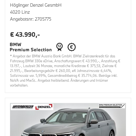
Höglinger Denzel GesmbH
4020 Linz
Angebotsnr: 2705775
€ 43.990,-
* Angebot der BMW Austria Bank GmbH. BMW Zielratenkredit für das
Fahrzeug BMW 330e xDrive, Anschaffungswert € 43.990,-, Anzahlung €
13.197,-, Laufzeit 36 Monate, monatliche Kreditrate € 375,53, Zielrate €
21.995,-, Bearbeitungsgebühr € 260,00, eff. Jahreszinssatz 6,44%,
Sollzinssatz var. 5,99%, Gesamtkreditbetrag € 35.774,06. Beträge inkl.
NoVA und MwSt.. Angebot freibleibend. Änderungen und Irrtümer
vorbehalten.