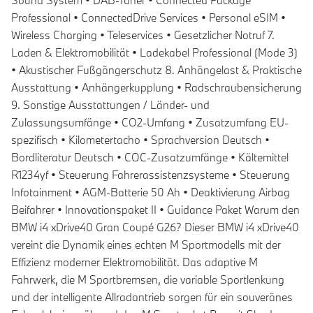
Sound System • DAB-Tuner • Connected Package
Professional • ConnectedDrive Services • Personal eSIM •
Wireless Charging • Teleservices • Gesetzlicher Notruf 7.
Laden & Elektromobilität • Ladekabel Professional (Mode 3)
• Akustischer Fußgängerschutz 8. Anhängelast & Praktische
Ausstattung • Anhängerkupplung • Radschraubensicherung
9. Sonstige Ausstattungen / Länder- und
Zulassungsumfänge • CO2-Umfang • Zusatzumfang EU-
spezifisch • Kilometertacho • Sprachversion Deutsch •
Bordliteratur Deutsch • COC-Zusatzumfänge • Kältemittel
R1234yf • Steuerung Fahrerassistenzsysteme • Steuerung
Infotainment • AGM-Batterie 50 Ah • Deaktivierung Airbag
Beifahrer • Innovationspaket II • Guidance Paket Warum den
BMW i4 xDrive40 Gran Coupé G26? Dieser BMW i4 xDrive40
vereint die Dynamik eines echten M Sportmodells mit der
Effizienz moderner Elektromobilität. Das adaptive M
Fahrwerk, die M Sportbremsen, die variable Sportlenkung
und der intelligente Allradantrieb sorgen für ein souveränes