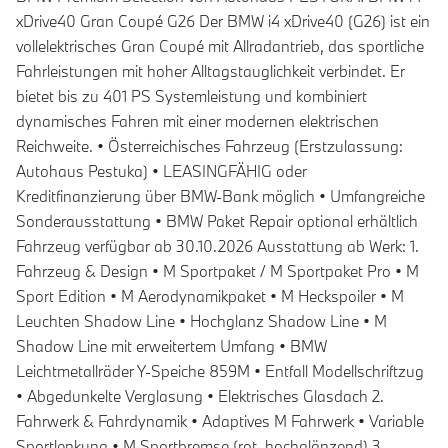
xDrive40 Gran Coupé G26 Der BMW i4 xDrive40 (G26) ist ein
vollelektrisches Gran Coupé mit Allradantrieb, das sportliche
Fahrleistungen mit hoher Alltagstauglichkeit verbindet. Er
bietet bis zu 401 PS Systemleistung und kombiniert
dynamisches Fahren mit einer modernen elektrischen
Reichweite. • Österreichisches Fahrzeug (Erstzulassung:
Autohaus Pestuka) • LEASINGFÄHIG oder
Kreditfinanzierung über BMW-Bank möglich • Umfangreiche
Sonderausstattung • BMW Paket Repair optional erhältlich
Fahrzeug verfügbar ab 30.10.2026 Ausstattung ab Werk: 1.
Fahrzeug & Design • M Sportpaket / M Sportpaket Pro • M
Sport Edition • M Aerodynamikpaket • M Heckspoiler • M
Leuchten Shadow Line • Hochglanz Shadow Line • M
Shadow Line mit erweitertem Umfang • BMW
Leichtmetallräder Y-Speiche 859M • Entfall Modellschriftzug
• Abgedunkelte Verglasung • Elektrisches Glasdach 2.
Fahrwerk & Fahrdynamik • Adaptives M Fahrwerk • Variable
Sportlenkung • M Sportbremse (rot, hochglänzend) 3.