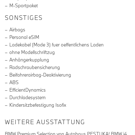
M-Sportpaket
SONSTIGES
Airbags
Personal eSIM
Ladekabel (Mode 3) fuer oeffentlichens Laden
ohne Modellschriftzug
Anhängerkupplung
Radschraubensicherung
Beifahrerairbag-Deaktivierung
ABS
EfficientDynamics
Durchladesystem
Kindersitzbefestigung Isofix
WEITERE AUSSTATTUNG
BMW Premium Selection von Autohaus PESTUKA! BMW i4