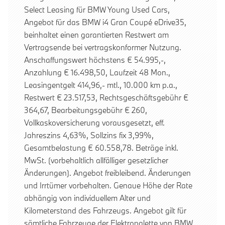
Select Leasing für BMW Young Used Cars,
Angebot für das BMW i4 Gran Coupé eDrive35,
beinhaltet einen garantierten Restwert am
Vertragsende bei vertragskonformer Nutzung.
Anschaffungswert höchstens € 54.995,-,
Anzahlung € 16.498,50, Laufzeit 48 Mon.,
Leasingentgelt 414,96,- mtl., 10.000 km p.a.,
Restwert € 23.517,53, Rechtsgeschäftsgebühr €
364,67, Bearbeitungsgebühr € 260,
Vollkaskoversicherung vorausgesetzt, eff.
Jahreszins 4,63%, Sollzins fix 3,99%,
Gesamtbelastung € 60.558,78. Beträge inkl.
MwSt. (vorbehaltlich allfälliger gesetzlicher
Änderungen). Angebot freibleibend. Änderungen
und Irrtümer vorbehalten. Genaue Höhe der Rate
abhängig von individuellem Alter und
Kilometerstand des Fahrzeugs. Angebot gilt für
sämtliche Fahrzeuge der Elektropalette von BMW