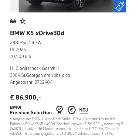
BMW X5 xDrive30d
298 PS/ 219 kW
01.2024
70.500 km
H. Slawitscheck GesmbH
3304 St.Georgen am Ybbsfelde
Angebotsnr: 2702404
€ 86.900,-
* Angebot der BMW Austria Bank GmbH. BMW Zielratenkredit für das
Fahrzeug BMW X5 xDrive30d, Anschaffungswert € 86.900,-, Anzahlung €
26.070,-, Laufzeit 36 Monate, monatliche Kreditrate € 741,84, Zielrate €
43.450,-, Bearbeitungsgebühr € 260,00, eff. Jahreszinssatz 6,26%,