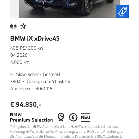
BMW iX xDrive45
408 PS/ 300 kW
04.2026
4.000 km
H. Slawitscheck GesmbH
3304 St.Georgen am Ybbsfelde
Angebotsnr: 3060118
€ 94.850,-
* Angebot der BMW Austria Bank GmbH. BMW Zielratenkredit für das
Fahrzeug BMW iX xDrive45, Anschaffungswert € 94.850,-, Anzahlung €
28.455,-, Laufzeit 36 Monate, monatliche Kreditrate € 809,71, Zielrate €