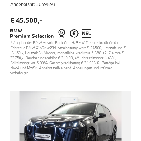
Angebotsnr: 3049893
€ 45.500,-
* Angebot der BMW Austria Bank GmbH. BMW Zielratenkredit für das
Fahrzeug BMW X1 xDrive23d, Anschaffungswert € 45.500,-, Anzahlung €
13.650,-, Laufzeit 36 Monate, monatliche Kreditrate € 388,42, Zielrate €
22.750,-, Bearbeitungsgebühr € 260,00, eff. Jahreszinssatz 6,43%,
Sollzinssatz var. 5,99%, Gesamtkreditbetrag € 36.993,12. Beträge inkl.
NoVA und MwSt.. Angebot freibleibend. Änderungen und Irrtümer
vorbehalten.