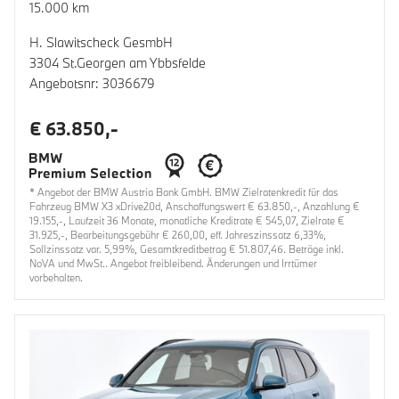
15.000 km
H. Slawitscheck GesmbH
3304 St.Georgen am Ybbsfelde
Angebotsnr: 3036679
€ 63.850,-
* Angebot der BMW Austria Bank GmbH. BMW Zielratenkredit für das
Fahrzeug BMW X3 xDrive20d, Anschaffungswert € 63.850,-, Anzahlung €
19.155,-, Laufzeit 36 Monate, monatliche Kreditrate € 545,07, Zielrate €
31.925,-, Bearbeitungsgebühr € 260,00, eff. Jahreszinssatz 6,33%,
Sollzinssatz var. 5,99%, Gesamtkreditbetrag € 51.807,46. Beträge inkl.
NoVA und MwSt.. Angebot freibleibend. Änderungen und Irrtümer
vorbehalten.