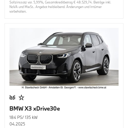
Sollzinssatz var. 5,99%, Gesamtkreditbetrag € 48.529,74. Beträge inkl.
NoVA und MwSt.. Angebot freibleibend. Änderungen und Irrtümer
vorbehalten.
BMW X3 xDrive30e
184 PS/ 135 kW
04.2025