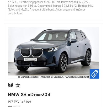
47.425,-, Bearbeitungsgebühr € 260,00, eff. Jahreszinssatz 6,24%,
Sollzinssatz var. 5,99%, Gesamtkreditbetrag € 76.834,42. Beträge inkl.
NoVA und MwSt.. Angebot freibleibend. Änderungen und Irrtümer
vorbehalten.
BMW X3 xDrive20d
197 PS/ 145 kW