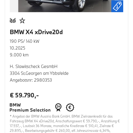
BMW X4 xDrive20d
190 PS/ 140 kW
10.2025
9.000 km
H. Slawitscheck GesmbH
3304 St.Georgen am Ybbsfelde
Angebotsnr: 2980353
€ 59.790,-
* Angebot der BMW Austria Bank GmbH. BMW Zielratenkredit für das
Fahrzeug BMW X4 xDrive20d, Anschaffungswert € 59.790,-, Anzahlung €
17.937,-, Laufzeit 36 Monate, monatliche Kreditrate € 510,41, Zielrate €
29.895,-, Bearbeitungsgebühr € 260,00, eff. Jahreszinssatz 6,34%,