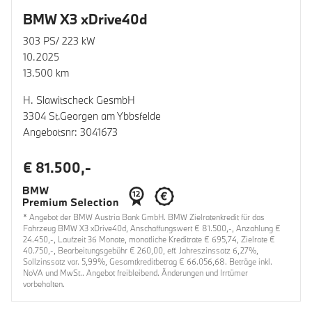
BMW X3 xDrive40d
303 PS/ 223 kW
10.2025
13.500 km
H. Slawitscheck GesmbH
3304 St.Georgen am Ybbsfelde
Angebotsnr: 3041673
€ 81.500,-
* Angebot der BMW Austria Bank GmbH. BMW Zielratenkredit für das
Fahrzeug BMW X3 xDrive40d, Anschaffungswert € 81.500,-, Anzahlung €
24.450,-, Laufzeit 36 Monate, monatliche Kreditrate € 695,74, Zielrate €
40.750,-, Bearbeitungsgebühr € 260,00, eff. Jahreszinssatz 6,27%,
Sollzinssatz var. 5,99%, Gesamtkreditbetrag € 66.056,68. Beträge inkl.
NoVA und MwSt.. Angebot freibleibend. Änderungen und Irrtümer
vorbehalten.