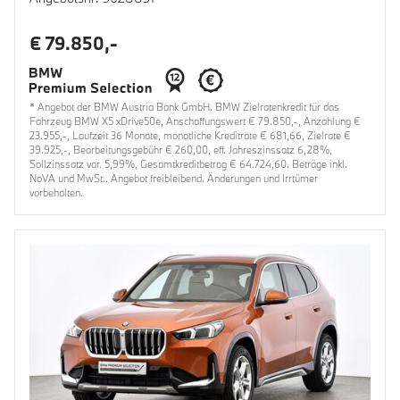
€ 79.850,-
* Angebot der BMW Austria Bank GmbH. BMW Zielratenkredit für das
Fahrzeug BMW X5 xDrive50e, Anschaffungswert € 79.850,-, Anzahlung €
23.955,-, Laufzeit 36 Monate, monatliche Kreditrate € 681,66, Zielrate €
39.925,-, Bearbeitungsgebühr € 260,00, eff. Jahreszinssatz 6,28%,
Sollzinssatz var. 5,99%, Gesamtkreditbetrag € 64.724,60. Beträge inkl.
NoVA und MwSt.. Angebot freibleibend. Änderungen und Irrtümer
vorbehalten.