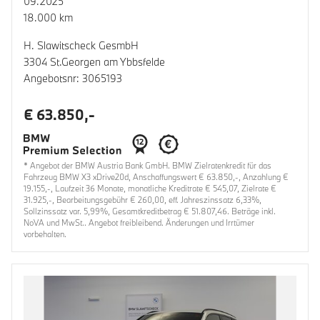
09.2025
18.000 km
H. Slawitscheck GesmbH
3304 St.Georgen am Ybbsfelde
Angebotsnr: 3065193
€ 63.850,-
* Angebot der BMW Austria Bank GmbH. BMW Zielratenkredit für das
Fahrzeug BMW X3 xDrive20d, Anschaffungswert € 63.850,-, Anzahlung €
19.155,-, Laufzeit 36 Monate, monatliche Kreditrate € 545,07, Zielrate €
31.925,-, Bearbeitungsgebühr € 260,00, eff. Jahreszinssatz 6,33%,
Sollzinssatz var. 5,99%, Gesamtkreditbetrag € 51.807,46. Beträge inkl.
NoVA und MwSt.. Angebot freibleibend. Änderungen und Irrtümer
vorbehalten.