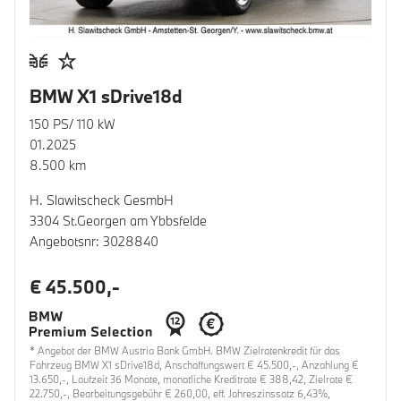
BMW X1 sDrive18d
150 PS/ 110 kW
01.2025
8.500 km
H. Slawitscheck GesmbH
3304 St.Georgen am Ybbsfelde
Angebotsnr: 3028840
€ 45.500,-
* Angebot der BMW Austria Bank GmbH. BMW Zielratenkredit für das
Fahrzeug BMW X1 sDrive18d, Anschaffungswert € 45.500,-, Anzahlung €
13.650,-, Laufzeit 36 Monate, monatliche Kreditrate € 388,42, Zielrate €
22.750,-, Bearbeitungsgebühr € 260,00, eff. Jahreszinssatz 6,43%,