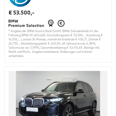
€ 53.500,-
* Angebot der BMW Austria Bank GmbH. BMW Zielratenkredit für das
Fahrzeug BMW iX1 xDrive30, Anschaffungswert € 53.500,-, Anzahlung €
16.050,-, Laufzeit 36 Monate, monatliche Kreditrate € 456,71, Zielrate €
26.750,-, Bearbeitungsgebühr € 260,00, eff. Jahreszinssatz 6,38%,
Sollzinssatz var. 5,99%, Gesamtkreditbetrag € 43.451,69. Beträge inkl.
NoVA und MwSt.. Angebot freibleibend. Änderungen und Irrtümer
vorbehalten.