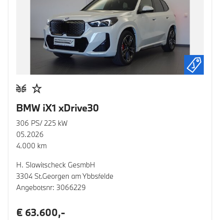
BMW iX1 xDrive30
306 PS/ 225 kW
05.2026
4.000 km
H. Slawitscheck GesmbH
3304 St.Georgen am Ybbsfelde
Angebotsnr: 3066229
€ 63.600,-