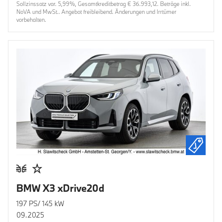
Sollzinssatz var. 5,99%, Gesamtkreditbetrag € 36.993,12. Beträge inkl.
NoVA und MwSt.. Angebot freibleibend. Änderungen und Irrtümer
vorbehalten.
BMW X3 xDrive20d
197 PS/ 145 kW
09.2025