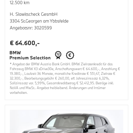
12.500 km
H. Slawitscheck GesmbH
3304 St.Georgen am Ybbsfelde
Angebotsnr: 3020599
€ 64.600,-
* Angebot der BMW Austria Bank GmbH. BMW Zielratenkredit für das
Fahrzeug BMW X3 xDrive30e, Anschaffungswert € 64.600,-, Anzahlung €
19.380,-, Laufzeit 36 Monate, monatliche Kreditrate € 551,47, Zielrate €
32.300,-, Bearbeitungsgebühr € 260,00, eff. Jahreszinssatz 6,32%,
Sollzinssatz var. 5,99%, Gesamtkreditbetrag € 52.412,95. Beträge inkl.
NoVA und MwSt.. Angebot freibleibend. Änderungen und Irrtümer
vorbehalten.