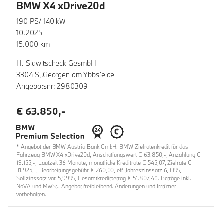
BMW X4 xDrive20d
190 PS/ 140 kW
10.2025
15.000 km
H. Slawitscheck GesmbH
3304 St.Georgen am Ybbsfelde
Angebotsnr: 2980309
€ 63.850,-
* Angebot der BMW Austria Bank GmbH. BMW Zielratenkredit für das
Fahrzeug BMW X4 xDrive20d, Anschaffungswert € 63.850,-, Anzahlung €
19.155,-, Laufzeit 36 Monate, monatliche Kreditrate € 545,07, Zielrate €
31.925,-, Bearbeitungsgebühr € 260,00, eff. Jahreszinssatz 6,33%,
Sollzinssatz var. 5,99%, Gesamtkreditbetrag € 51.807,46. Beträge inkl.
NoVA und MwSt.. Angebot freibleibend. Änderungen und Irrtümer
vorbehalten.