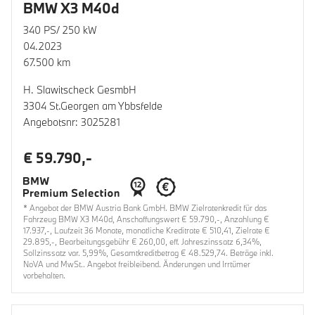
BMW X3 M40d
340 PS/ 250 kW
04.2023
67.500 km
H. Slawitscheck GesmbH
3304 St.Georgen am Ybbsfelde
Angebotsnr: 3025281
€ 59.790,-
* Angebot der BMW Austria Bank GmbH. BMW Zielratenkredit für das
Fahrzeug BMW X3 M40d, Anschaffungswert € 59.790,-, Anzahlung €
17.937,-, Laufzeit 36 Monate, monatliche Kreditrate € 510,41, Zielrate €
29.895,-, Bearbeitungsgebühr € 260,00, eff. Jahreszinssatz 6,34%,
Sollzinssatz var. 5,99%, Gesamtkreditbetrag € 48.529,74. Beträge inkl.
NoVA und MwSt.. Angebot freibleibend. Änderungen und Irrtümer
vorbehalten.