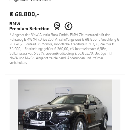
€ 68.800,-
* Angebot der BMW Austria Bank GmbH. BMW Zielratenkredit für das
Fahrzeug BMW X4 xDrive 20d, Anschaffungswert € 68.800,-, Anzahlung €
20.640,-, Laufzeit 36 Monate, monatliche Kreditrate € 587,33, Zielrate €
34.400,-, Bearbeitungsgebühr € 260,00, eff. Jahreszinssatz 6,31%,
Sollzinssatz var. 5,99%, Gesamtkreditbetrag € 55.803,70. Beträge inkl.
NoVA und MwSt.. Angebot freibleibend. Änderungen und Irrtümer
vorbehalten.