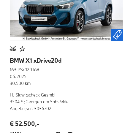
BMW X1 xDrive20d
163 PS/ 120 kW
06.2025
30.500 km
H. Slawitscheck GesmbH
3304 St.Georgen am Ybbsfelde
Angebotsnr: 3036702
€ 52.500,-