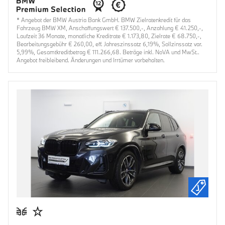
* Angebot der BMW Austria Bank GmbH. BMW Zielratenkredit für das
Fahrzeug BMW XM, Anschaffungswert € 137.500,-, Anzahlung € 41.250,-,
Laufzeit 36 Monate, monatliche Kreditrate € 1.173,80, Zielrate € 68.750,-,
Bearbeitungsgebühr € 260,00, eff. Jahreszinssatz 6,19%, Sollzinssatz var.
5,99%, Gesamtkreditbetrag € 111.266,68. Beträge inkl. NoVA und MwSt..
Angebot freibleibend. Änderungen und Irrtümer vorbehalten.