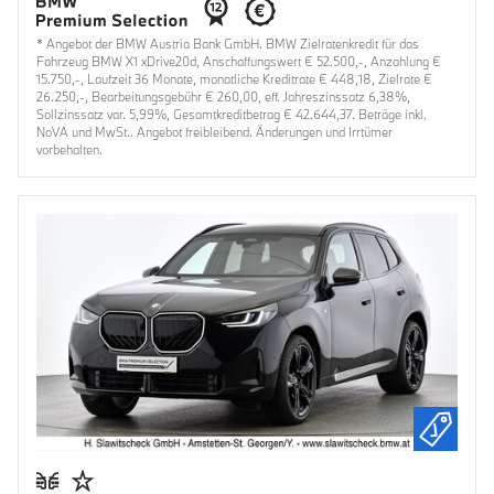
* Angebot der BMW Austria Bank GmbH. BMW Zielratenkredit für das
Fahrzeug BMW X1 xDrive20d, Anschaffungswert € 52.500,-, Anzahlung €
15.750,-, Laufzeit 36 Monate, monatliche Kreditrate € 448,18, Zielrate €
26.250,-, Bearbeitungsgebühr € 260,00, eff. Jahreszinssatz 6,38%,
Sollzinssatz var. 5,99%, Gesamtkreditbetrag € 42.644,37. Beträge inkl.
NoVA und MwSt.. Angebot freibleibend. Änderungen und Irrtümer
vorbehalten.