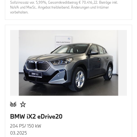
Sollzinssatz var. 5,99%, Gesamtkreditbetrag € 70.416,22. Beträge inkl.
NoVA und MwSt.. Angebot freibleibend. Änderungen und Irrtümer
vorbehalten.
BMW iX2 eDrive20
204 PS/ 150 kW
03.2025