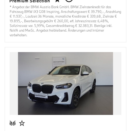
* Angebot der BMW Austria Bank GmbH. BMW Zielratenkredit für das
Fahrzeug BMW iX3 G08 Inspiring, Anschaffungswert € 39.790,-, Anzahlung
€ 11.937,-, Laufzeit 36 Monate, monatliche Kreditrate € 339,68, Zielrate €
19.895,-, Bearbeitungsgebühr € 260,00, eff. Jahreszinssatz 6,48%,
Sollzinssatz var. 5,99%, Gesamtkreditbetrag € 32.383,31. Beträge inkl.
NoVA und MwSt.. Angebot freibleibend. Änderungen und Irrtümer
vorbehalten.